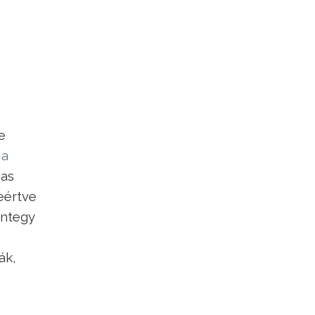
e
 a
jas
eértve
integy
ák,