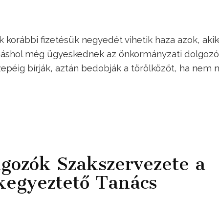
 korábbi fizetésük negyedét vihetik haza azok, akik
 máshol még ügyeskednek az önkormányzati dolgoz
epéig bírják, aztán bedobják a törölközőt, ha nem n
lgozók Szakszervezete a
kegyeztető Tanács