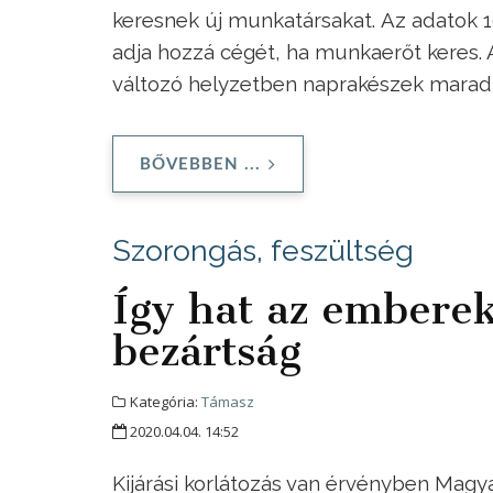
keresnek új munkatársakat. Az adatok 1
adja hozzá cégét, ha munkaerőt keres. A
változó helyzetben naprakészek mara
BŐVEBBEN ...
Szorongás, feszültség
Így hat az emberek
bezártság
Kategória:
Támasz
2020.04.04. 14:52
Kijárási korlátozás van érvényben Magya