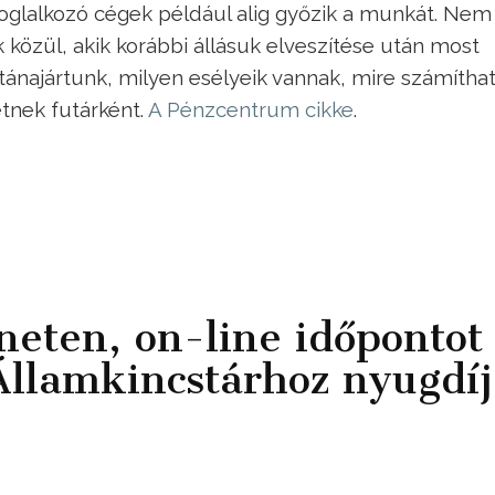
foglalkozó cégek például alig győzik a munkát. Nem
özül, akik korábbi állásuk elveszítése után most
tánajártunk, milyen esélyeik vannak, mire számítha
tnek futárként.
A Pénzcentrum cikke
.
neten, on-line időpontot
Államkincstárhoz nyugdíj