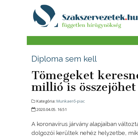
Diploma sem kell
Tömegeket keresnek
millió is összejöhet
Kategória:
Munkaerő-piac
2020.04.05. 16:51
A koronavírus járvány alapjaiban változ
dolgozói kerültek nehéz helyzetbe, mi