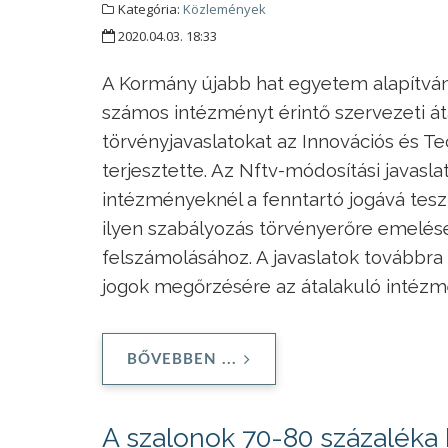
Kategória:
Közlemények
2020.04.03. 18:33
A Kormány újabb hat egyetem alapítványi
számos intézményt érintő szervezeti áta
törvényjavaslatokat az Innovációs és T
terjesztette. Az Nftv-módosítási javasl
intézményeknél a fenntartó jogává tesz
ilyen szabályozás törvényerőre emelése
felszámolásához. A javaslatok továbbra
jogok megőrzésére az átalakuló intézm
BŐVEBBEN ...
A szalonok 70-80 százaléka 