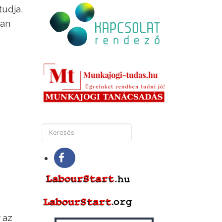
tudja,
san
 az