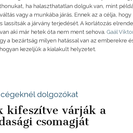
thonukat, ha halaszthatatlan dolguk van, mint példá
váltás vagy a munkába járás. Ennek az a célja, hogy
lassítsák a járvány terjedését. A korlátozás elrend
y van aki már hetek óta nem ment sehova.
Gaál Vikto
ogy a bezártság milyen hatással van az emberekre é
hogyan kezeljük a kialakult helyzetet.
si cégeknél dolgozókat
kifeszítve várják a
dasági csomagját