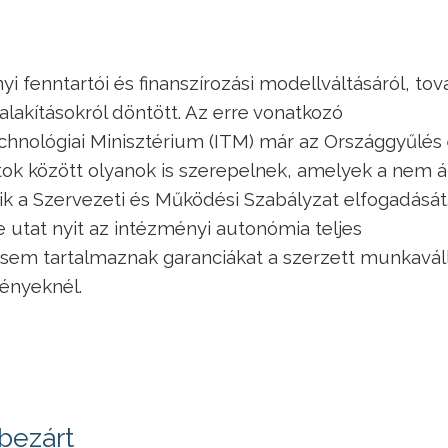
 fenntartói és finanszírozási modellváltásáról, to
lakításokról döntött. Az erre vonatkozó
echnológiai Minisztérium (ITM) már az Országgyűlés 
atok között olyanok is szerepelnek, amelyek a nem á
ik a Szervezeti és Működési Szabályzat elfogadását
 utat nyit az intézményi autonómia teljes
 sem tartalmaznak garanciákat a szerzett munkaváll
ényeknél.
bezárt