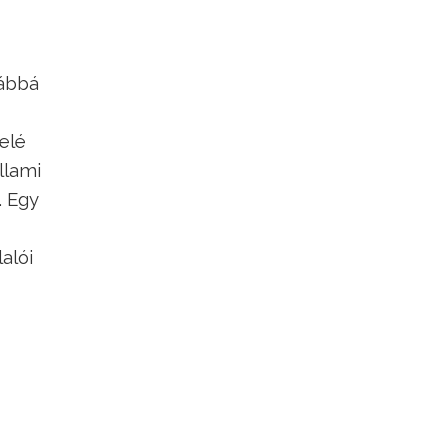
vábbá
elé
llami
. Egy
alói