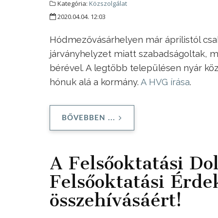
Kategória:
Közszolgálat
2020.04.04. 12:03
Hódmezővásárhelyen már áprilistól csak
járványhelyzet miatt szabadságoltak,
bérével. A legtöbb településen nyár köz
hónuk alá a kormány.
A HVG írása
.
BŐVEBBEN ...
A Felsőoktatási Do
Felsőoktatási Érde
összehívásáért!