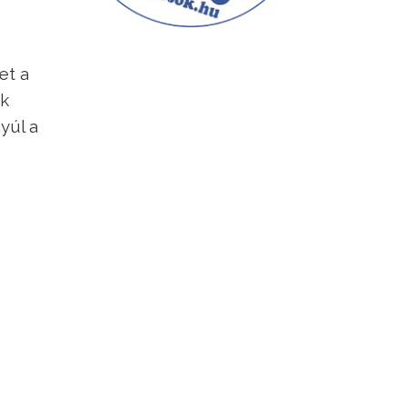
et a
ók
yúl a