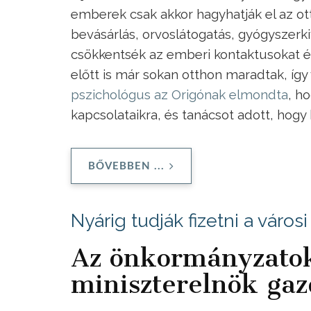
emberek csak akkor hagyhatják el az ot
bevásárlás, orvoslátogatás, gyógyszerki
csökkentsék az emberi kontaktusokat és 
előtt is már sokan otthon maradtak, íg
pszichológus az Origónak elmondta
, h
kapcsolataikra, és tanácsot adott, hogy 
BŐVEBBEN ...
Nyárig tudják fizetni a váro
Az önkormányzatok 
miniszterelnök gaz