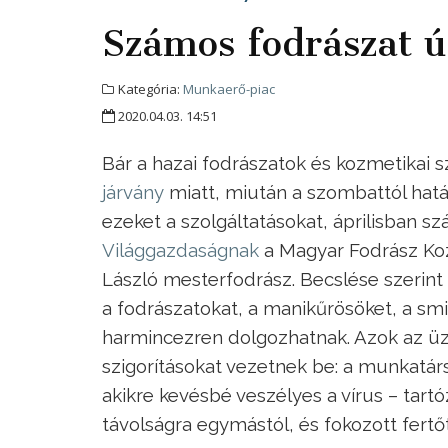
Számos fodrászat ú
Kategória:
Munkaerő-piac
2020.04.03. 14:51
Bár a hazai fodrászatok és kozmetikai 
járvány
miatt, miután a szombattól hatály
ezeket a szolgáltatásokat, áprilisban sz
Világgazdaságnak
a Magyar Fodrász Ko
László mesterfodrász. Becslése szerint
a fodrászatokat, a manikűrösöket, a s
harmincezren dolgozhatnak. Azok az ü
szigorításokat vezetnek be: a munkatárs
akikre kevésbé veszélyes a vírus – tar
távolságra egymástól, és fokozott fertőt