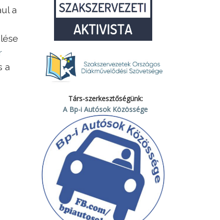
ul a
elése
r
s a
Társ-szerkesztőségünk:
A Bp-i Autósok Közössége