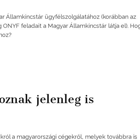
r Államkincstár ügyfélszolgálatához (korábban az
 ONYF feladait a Magyar Államkincstár látja el). Ho
óhoz?
oznak jelenleg is
okról a magyarországi cégekről, melyek továbbra is