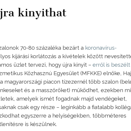
jra kinyithat
szalonok 70-80 százaléka bezárt a
koronavírus-
os kijárási korlátozás a kivételek között nevesített
ámos üzlet tervezi, hogy újra kinyit –
erről is beszélt
zmetikus Közhasznú Egyesület (MFKKE) elnöke, Ha
 a magyarországi piacon tízezernél több szalon (bel
minkeseket és a masszőröket) működhet, ezekben m
zletek, amelyek ismét fogadnak majd vendégeket,
aknak csak egy része – leginkább a fiatalabb kollég
tózkodhat egyszerre a helyiségekben, többméteres
lenítésre is készülnek.