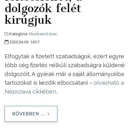
dolgozók felét
kirúgjuk
Kategória:
Munkaerő-piac
2020.04.09. 14:57
Elfogytak a fizetett szabadságok, ezért egyre
több cég fizetés nélküli szabadságra küldené
dolgozóit. A gyárak már a saját állományukba
tartozókat is kezdik elbocsátani –
olvasható a
Népszava cikkében
.
BŐVEBBEN ...