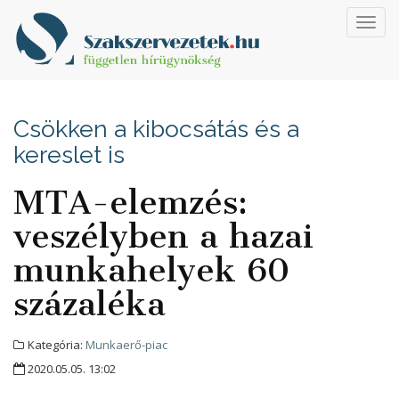
Toggl
navig
Csökken a kibocsátás és a
kereslet is
MTA-elemzés:
veszélyben a hazai
munkahelyek 60
százaléka
Kategória:
Munkaerő-piac
2020.05.05. 13:02