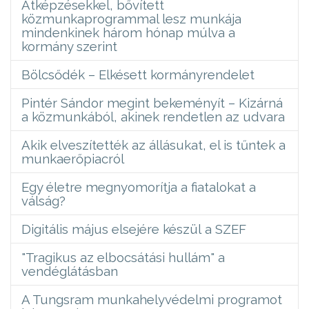
Átképzésekkel, bővített
közmunkaprogrammal lesz munkája
mindenkinek három hónap múlva a
kormány szerint
Bölcsődék – Elkésett kormányrendelet
Pintér Sándor megint bekeményít – Kizárná
a közmunkából, akinek rendetlen az udvara
Akik elveszítették az állásukat, el is tűntek a
munkaerőpiacról
Egy életre megnyomorítja a fiatalokat a
válság?
Digitális május elsejére készül a SZEF
"Tragikus az elbocsátási hullám" a
vendéglátásban
A Tungsram munkahelyvédelmi programot