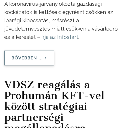
A koronavírus-járvány okozta gazdasági
kockázatok is kettősek: egyrészt csökken az
iparági kibocsátás, másrészt a
jövedelemvesztés miatt csökken a vásárlóerő
és a kereslet –
írja az Infostart
.
BŐVEBBEN ...
VDSZ reagálás a
Prohumán KFT-vel
között stratégiai
partnerségi
megállapodásra