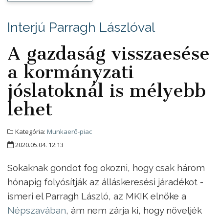
Interjú Parragh Lászlóval
A gazdaság visszaesése
a kormányzati
jóslatoknál is mélyebb
lehet
Kategória:
Munkaerő-piac
2020.05.04. 12:13
Sokaknak gondot fog okozni, hogy csak három
hónapig folyósítják az álláskeresési járadékot -
ismeri el Parragh László, az MKIK elnöke a
Népszavában
, ám nem zárja ki, hogy növeljék