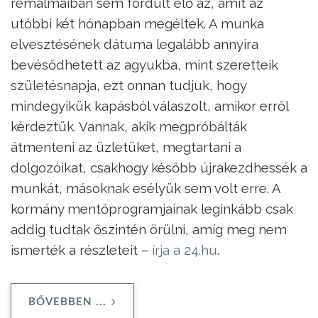
rémálmaiban sem fordult elő az, amit az
utóbbi két hónapban megéltek. A munka
elvesztésének dátuma legalább annyira
bevésődhetett az agyukba, mint szeretteik
születésnapja, ezt onnan tudjuk, hogy
mindegyikük kapásból válaszolt, amikor erről
kérdeztük. Vannak, akik megpróbálták
átmenteni az üzletüket, megtartani a
dolgozóikat, csakhogy később újrakezdhessék a
munkát, másoknak esélyük sem volt erre. A
kormány mentőprogramjainak leginkább csak
addig tudtak őszintén örülni, amíg meg nem
ismerték a részleteit –
írja a 24.hu
.
BŐVEBBEN ...