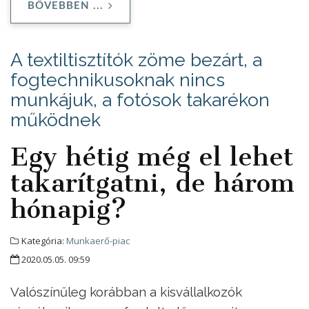
BŐVEBBEN ...
A textiltisztítók zöme bezárt, a
fogtechnikusoknak nincs
munkájuk, a fotósok takarékon
működnek
Egy hétig még el lehet
takarítgatni, de három
hónapig?
Kategória:
Munkaerő-piac
2020.05.05. 09:59
Valószínűleg korábban a kisvállalkozók