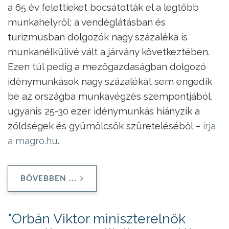
a 65 év felettieket bocsátották el a legtöbb
munkahelyről; a vendéglátásban és
turizmusban dolgozók nagy százaléka is
munkanélkülivé vált a járvány következtében.
Ezen túl pedig a mezőgazdaságban dolgozó
idénymunkások nagy százalékát sem engedik
be az országba munkavégzés szempontjából,
ugyanis 25-30 ezer idénymunkás hiányzik a
zöldségek és gyümölcsök szüreteléséből –
írja
a magro.hu
.
BŐVEBBEN ...
"Orbán Viktor miniszterelnök