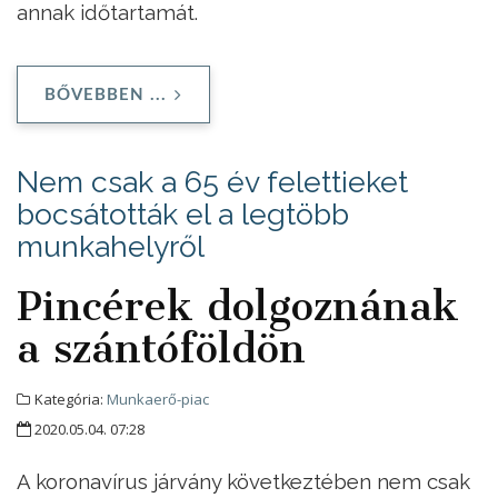
annak időtartamát.
BŐVEBBEN ...
Nem csak a 65 év felettieket
bocsátották el a legtöbb
munkahelyről
Pincérek dolgoznának
a szántóföldön
Kategória:
Munkaerő-piac
2020.05.04. 07:28
A koronavírus járvány következtében nem csak