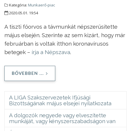
Kategória:
Munkaerő-piac
2020.05.01. 19:54
A tiszti főorvos a távmunkát népszerűsítette
május elsején. Szerinte az sem kizárt, hogy már
februárban is voltak itthon koronavírusos
betegek –
írja a Népszava
.
BŐVEBBEN ...
A LIGA Szakszervezetek Ifjúsági
Bizottságának május elsejei nyilatkozata
A dolgozók negyede vagy elveszítette
munkáját, vagy kényszerszabadságon van