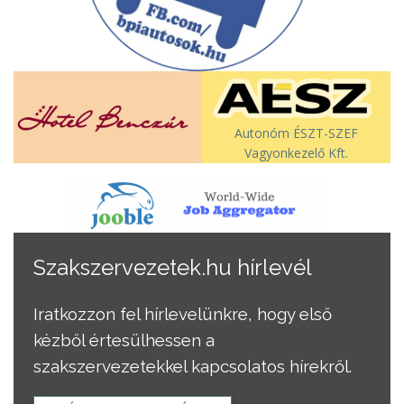
Autonóm ÉSZT-SZEF
Vagyonkezelő Kft.
Szakszervezetek.hu hírlevél
Iratkozzon fel hírlevelünkre, hogy első
kézből értesülhessen a
szakszervezetekkel kapcsolatos hírekről.