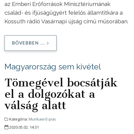
az Emberi Erőforrások Minisztériumának
család- és ifjúságügyért felelős államtitkára a
Kossuth rádió Vasárnapi újság című műsorában.
BŐVEBBEN ...
Magyarország sem kivétel
Tömegével bocsátják
el a dolgozókat a
válság alatt
Kategória:
Munkaerő-piac
2020.05.02. 14:31