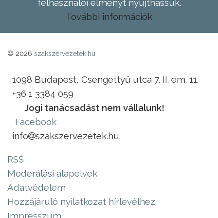
felhasználói élményt nyújthassuk.
További információk
© 2026
szakszervezetek.hu
1098 Budapest, Csengettyű utca 7. II. em. 11.
+36 1 3384 059
Jogi tanácsadást nem vállalunk!
Facebook
info
szakszervezetek.hu
RSS
Moderálási alapelvek
Adatvédelem
Hozzájáruló nyilatkozat hírlevélhez
Impresszum