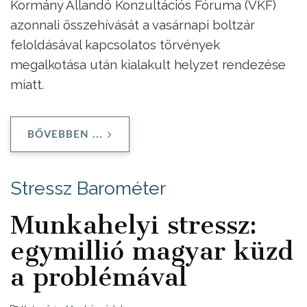
Kormány Állandó Konzultációs Fóruma (VKF)
azonnali összehívását a vasárnapi boltzár
feloldásával kapcsolatos törvények
megalkotása után kialakult helyzet rendezése
miatt.
BŐVEBBEN ...
Stressz Barométer
Munkahelyi stressz:
egymillió magyar küzd
a problémával