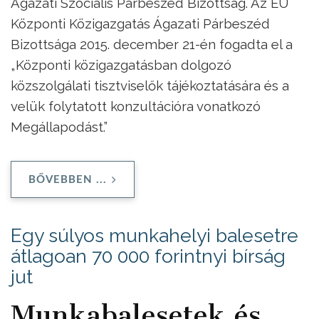
Ágazati Szociális Párbeszéd Bizottság. Az EU
Központi Közigazgatás Ágazati Párbeszéd
Bizottsága 2015. december 21-én fogadta el a
„Központi közigazgatásban dolgozó
közszolgálati tisztviselők tájékoztatására és a
velük folytatott konzultációra vonatkozó
Megállapodást.”
BŐVEBBEN ...
Egy súlyos munkahelyi balesetre
átlagoan 70 000 forintnyi bírság
jut
Munkabalesetek és