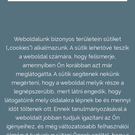
Weboldalunk bizonyos területein sütiket
(„cookies”) alkalmazunk. A sütik lehetővé teszik
a weboldal számára, hogy felismerje,
amennyiben Ön korábban azt már
meglátogatta. A sütik segítenek nekünk
megérteni, hogy a weboldal melyik része a
legnépszerűbb, mert látni engedik, hogy
látogatóink mely oldalakra lépnek be és mennyi
időt töltenek ott. Ennek tanulmányozásával a
weboldalt jobban tudjuk igazítani az Ön
igényeihez, és még változatosabb felhasználói
élményt tudunk nyújtani Önnek azáltal, hogy a