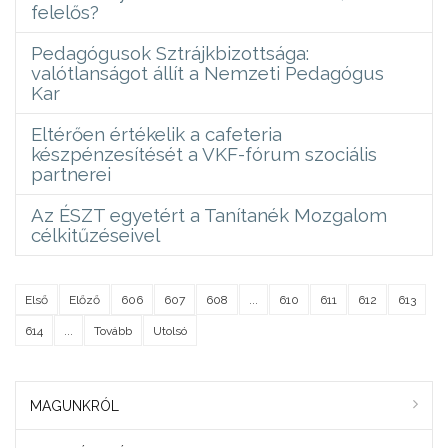
felelős?
Pedagógusok Sztrájkbizottsága:
valótlanságot állít a Nemzeti Pedagógus
Kar
Eltérően értékelik a cafeteria
készpénzesítését a VKF-fórum szociális
partnerei
Az ÉSZT egyetért a Tanítanék Mozgalom
célkitűzéseivel
Első
Előző
606
607
608
...
610
611
612
613
614
...
Tovább
Utolsó
MAGUNKRÓL