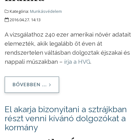
Kategória:
Munkásvédelem
2016.04.27. 14:13
A vizsgálathoz 240 ezer amerikai nővér adatait
elemezték, akik legalább öt éven át
rendszertelen váltásban dolgoztak éjszakai és
nappali műszakban –
írja a HVG
.
BŐVEBBEN ...
El akarja bizonyítani a sztrájkban
részt venni kívánó dolgozókat a
kormány