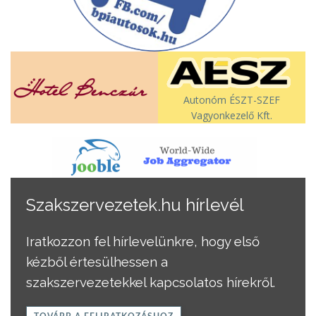
Autonóm ÉSZT-SZEF
Vagyonkezelő Kft.
Szakszervezetek.hu hírlevél
Iratkozzon fel hírlevelünkre, hogy első
kézből értesülhessen a
szakszervezetekkel kapcsolatos hírekről.