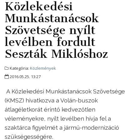
Közlekedési
Munkástanácsok
Szövetsége nyílt
levélben fordult
Seszták Miklóshoz
Kategória:
Közlemények
2016.05.25. 13:27
A Közlekedési Munkástanácsok Szövetsége
(KMSZ) hivatkozva a Volán-buszok
átlagéletkorát érintő kedvezőtlen
véleményekre, nyílt levélben hívja fel a
szaktárca figyelmét a jármű-modernizáció
szükségességére.