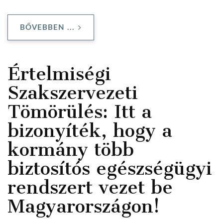
BŐVEBBEN ...
Értelmiségi
Szakszervezeti
Tömörülés: Itt a
bizonyíték, hogy a
kormány több
biztosítós egészségügyi
rendszert vezet be
Magyarországon!