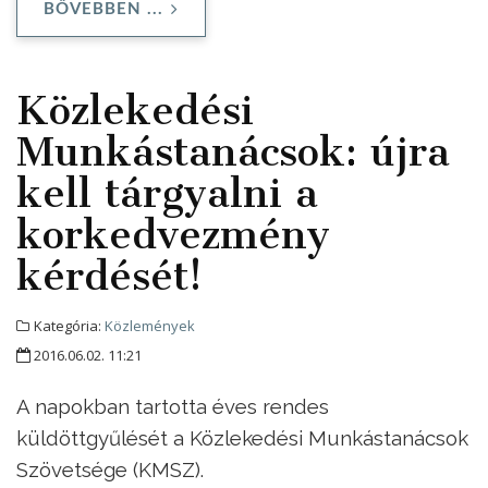
BŐVEBBEN ...
Közlekedési
Munkástanácsok: újra
kell tárgyalni a
korkedvezmény
kérdését!
Kategória:
Közlemények
2016.06.02. 11:21
A napokban tartotta éves rendes
küldöttgyűlését a Közlekedési Munkástanácsok
Szövetsége (KMSZ).