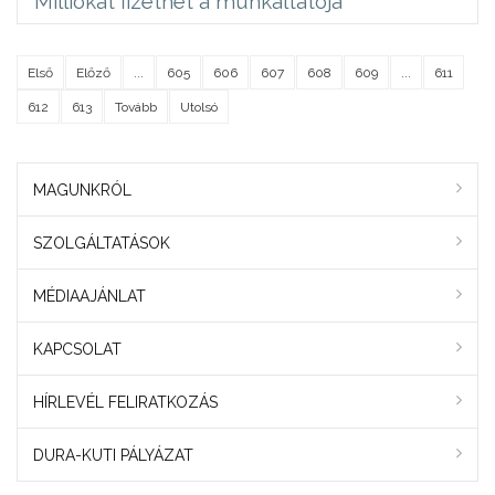
Milliókat fizethet a munkáltatója
Első
Előző
...
605
606
607
608
609
...
611
612
613
Tovább
Utolsó
MAGUNKRÓL
SZOLGÁLTATÁSOK
MÉDIAAJÁNLAT
KAPCSOLAT
HÍRLEVÉL FELIRATKOZÁS
DURA-KUTI PÁLYÁZAT