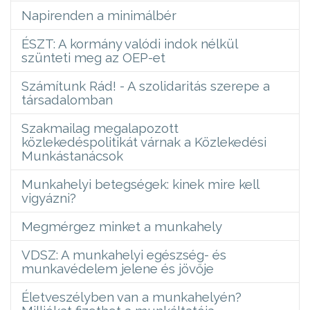
Napirenden a minimálbér
ÉSZT: A kormány valódi indok nélkül
szünteti meg az OEP-et
Számítunk Rád! - A szolidaritás szerepe a
társadalomban
Szakmailag megalapozott
közlekedéspolitikát várnak a Közlekedési
Munkástanácsok
Munkahelyi betegségek: kinek mire kell
vigyázni?
Megmérgez minket a munkahely
VDSZ: A munkahelyi egészség- és
munkavédelem jelene és jövője
Életveszélyben van a munkahelyén?