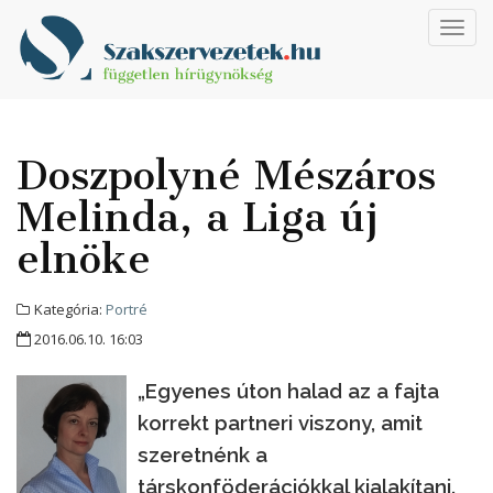
Toggl
navig
Doszpolyné Mészáros
Melinda, a Liga új
elnöke
Kategória:
Portré
2016.06.10. 16:03
„Egyenes úton halad az a fajta
korrekt partneri viszony, amit
szeretnénk a
társkonföderációkkal kialakítani.