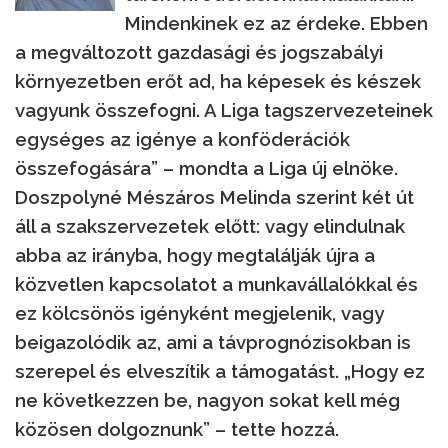
Mindenkinek ez az érdeke. Ebben
a megváltozott gazdasági és jogszabályi
környezetben erőt ad, ha képesek és készek
vagyunk összefogni. A Liga tagszervezeteinek
egységes az igénye a konföderációk
összefogására” – mondta a Liga új elnöke.
Doszpolyné Mészáros Melinda szerint két út
áll a szakszervezetek előtt: vagy elindulnak
abba az irányba, hogy megtalálják újra a
közvetlen kapcsolatot a munkavállalókkal és
ez kölcsönös igényként megjelenik, vagy
beigazolódik az, ami a távprognózisokban is
szerepel és elveszítik a támogatást. „Hogy ez
ne következzen be, nagyon sokat kell még
közösen dolgoznunk” – tette hozzá.