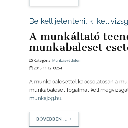
Be kell jelenteni, ki kell vizs
A munkáltató teend
munkabaleset eset
Kategória:
Munkásvédelem
2015.11.12. 08:54
A munkabalesettel kapcsolatosan a munk
munkabaleset fogalmát kell megvizsgáln
munkajog.hu
.
BŐVEBBEN ...