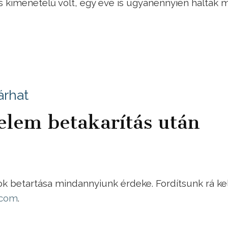
 kimenetelű volt, egy éve is ugyanennyien haltak 
árhat
lem betakarítás után
k betartása mindannyiunk érdeke. Fordítsunk rá ke
.com
.