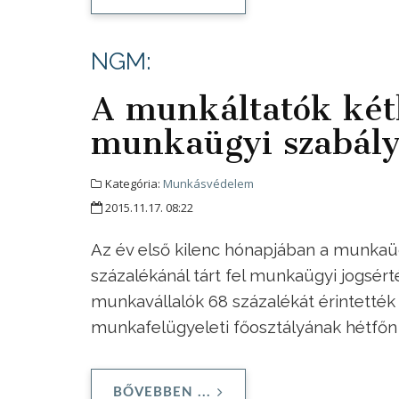
NGM:
A munkáltatók két
munkaügyi szabály
Kategória:
Munkásvédelem
2015.11.17. 08:22
Az év első kilenc hónapjában a munkaüg
százalékánál tárt fel munkaügyi jogsért
munkavállalók 68 százalékát érintetté
munkafelügyeleti főosztályának hétfőn 
BŐVEBBEN ...