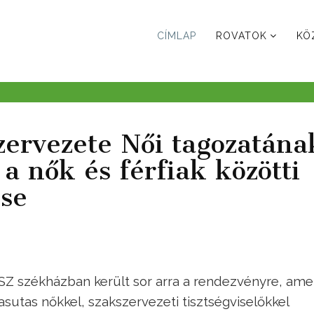
CÍMLAP
ROVATOK
KÖ
zervezete Női tagozatána
 a nők és férfiak közötti
se
Z székházban került sor arra a rendezvényre, ame
sutas nőkkel, szakszervezeti tisztségviselőkkel