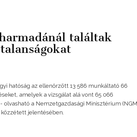
harmadánál találtak
talanságokat
yi hatóság az ellenőrzött 13 586 munkáltató 66
éseket, amelyek a vizsgálat alá vont 65 066
k - olvasható a Nemzetgazdasági Minisztérium (NGM
közzétett jelentésében.