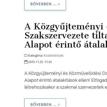
BŐVEBBEN ...
A Közgyűjteményi 
Szakszervezete til
Alapot érintő átala
Kategória:
Közlemények
2015.11.25. 11:33
A Közgyűjteményi és Közművelődési Dol
Alapot érintő átalakítások ellen! Elfog
létrehozásakor a szakmai szervezetek ed
BŐVEBBEN ...