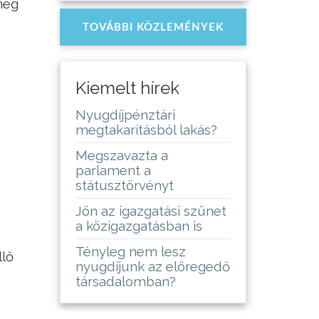
meg
TOVÁBBI KÖZLEMÉNYEK
Kiemelt hírek
Nyugdíjpénztári
megtakarításból lakás?
Megszavazta a
parlament a
státusztörvényt
Jön az igazgatási szünet
a közigazgatásban is
Tényleg nem lesz
llő
nyugdíjunk az elöregedő
társadalomban?