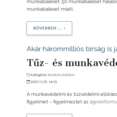
munkabaleset. 50 munkabaleset halálos
munkabaleset miatt.
BŐVEBBEN ...
Akár hárommilliós bírság is j
Tűz- és munkavéde
Kategória:
Munkásvédelem
2015.11.25. 14:19
A munkavédelmi és tűzvédelmi előíráso
figyelmet – figyelmeztet az
agroinform