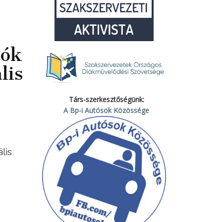
zók
lis
Társ-szerkesztőségünk:
A Bp-i Autósok Közössége
lis