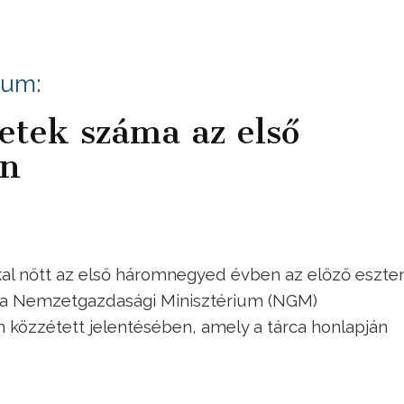
ium:
etek száma az első
en
al nőtt az első háromnegyed évben az előző eszte
ó a Nemzetgazdasági Minisztérium (NGM)
 közzétett jelentésében, amely a tárca honlapján