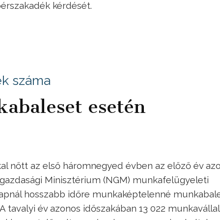
 bérszakadék kérdését.
tek száma
kabaleset esetén
al nőtt az első háromnegyed évben az előző év az
tgazdasági Minisztérium (NGM) munkafelügyeleti
m napnál hosszabb időre munkaképtelenné munkabal
A tavalyi év azonos időszakában 13 022 munkavállal