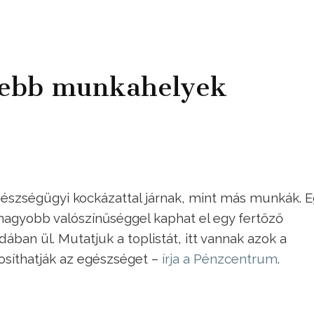
nebb munkahelyek
észségügyi kockázattal járnak, mint más munkák. E
 nagyobb valószínűséggel kaphat el egy fertőző
ában ül. Mutatjuk a toplistát, itt vannak azok a
síthatják az egészséget –
írja a Pénzcentrum
.