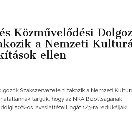
és Közművelődési Dolgo
takozik a Nemzeti Kulturá
kítások ellen
gozók Szakszervezete tiltakozik a Nemzeti Kulturá
adhatatlannak tartjuk, hogy az NKA Bizottságának
digi 50%-os javaslattételi jogát 1/3-ra redukálják!