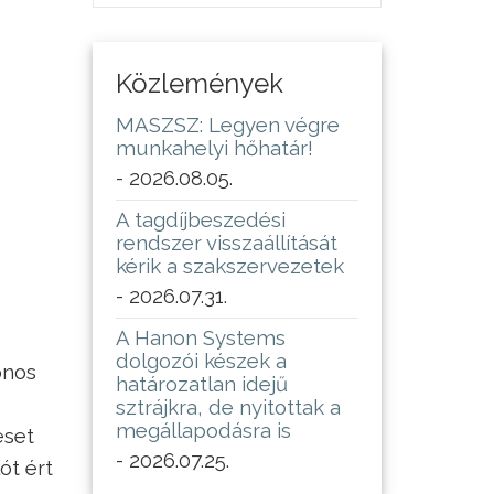
Közlemények
MASZSZ: Legyen végre
munkahelyi hőhatár!
- 2026.08.05.
A tagdíjbeszedési
rendszer visszaállítását
kérik a szakszervezetek
- 2026.07.31.
A Hanon Systems
dolgozói készek a
onos
határozatlan idejű
sztrájkra, de nyitottak a
megállapodásra is
eset
- 2026.07.25.
ót ért