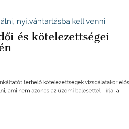
gálni, nyilvántartásba kell venni
ői és kötelezettségei
én
áltatót terhelő kötelezettségek vizsgálatakor elős
i, ami nem azonos az üzemi balesettel – írja a