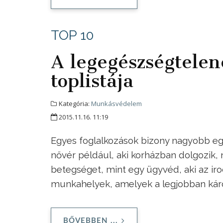
TOP 10
A legegészségtele
toplistája
Kategória:
Munkásvédelem
2015.11.16. 11:19
Egyes foglalkozások bizony nagyobb eg
nővér például, aki korházban dolgozik,
betegséget, mint egy ügyvéd, aki az irod
munkahelyek, amelyek a legjobban káro
BŐVEBBEN ...