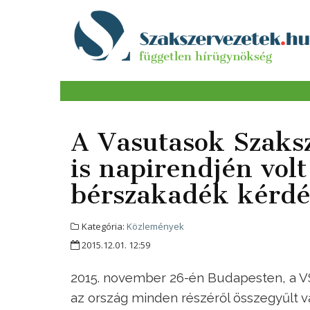
A Vasutasok Szaks
is napirendjén volt
bérszakadék kérdé
Kategória:
Közlemények
2015.12.01. 12:59
2015. november 26-én Budapesten, a VS
az ország minden részéről összegyűlt va