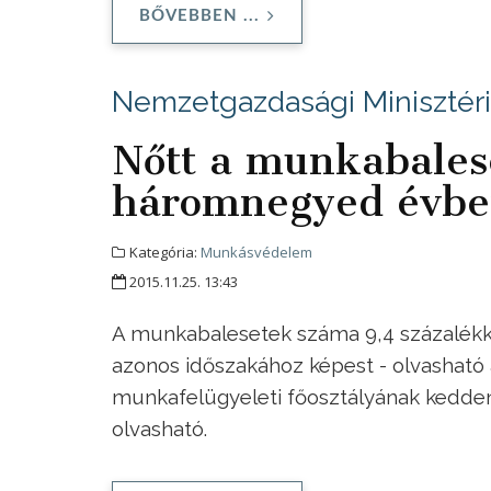
BŐVEBBEN ...
Nemzetgazdasági Minisztér
Nőtt a munkabales
háromnegyed évb
Kategória:
Munkásvédelem
2015.11.25. 13:43
A munkabalesetek száma 9,4 százalékk
azonos időszakához képest - olvashat
munkafelügyeleti főosztályának kedden
olvasható.