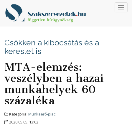
Toggl
navig
Csökken a kibocsátás és a
kereslet is
MTA-elemzés:
veszélyben a hazai
munkahelyek 60
százaléka
Kategória:
Munkaerő-piac
2020.05.05. 13:02