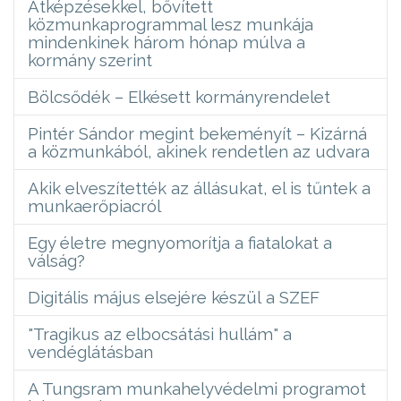
Átképzésekkel, bővített
közmunkaprogrammal lesz munkája
mindenkinek három hónap múlva a
kormány szerint
Bölcsődék – Elkésett kormányrendelet
Pintér Sándor megint bekeményít – Kizárná
a közmunkából, akinek rendetlen az udvara
Akik elveszítették az állásukat, el is tűntek a
munkaerőpiacról
Egy életre megnyomorítja a fiatalokat a
válság?
Digitális május elsejére készül a SZEF
"Tragikus az elbocsátási hullám" a
vendéglátásban
A Tungsram munkahelyvédelmi programot