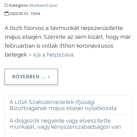
Kategória:
Munkaerő-piac
2020.05.01. 19:54
A tiszti főorvos a távmunkát népszerűsítette
május elsején. Szerinte az sem kizárt, hogy már
februárban is voltak itthon koronavírusos
betegek –
írja a Népszava
.
BŐVEBBEN ...
A LIGA Szakszervezetek Ifjúsági
Bizottságának május elsejei nyilatkozata
A dolgozók negyede vagy elveszítette
munkáját, vagy kényszerszabadságon van