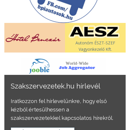
Autonóm ÉSZT-SZEF
Vagyonkezelő Kft.
Szakszervezetek.hu hírlevél
Iratkozzon fel hírlevelünkre, hogy első
kézből értesülhessen a
szakszervezetekkel kapcsolatos hírekről.