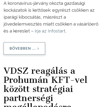
A koronavírus-járvány okozta gazdasági
kockázatok is kettősek: egyrészt csökken az
iparági kibocsátás, másrészt a
jövedelemvesztés miatt csökken a vásárlóerő
és a kereslet –
írja az Infostart
.
BŐVEBBEN ...
VDSZ reagálás a
Prohumán KFT-vel
között stratégiai
partnerségi
megállapodásra