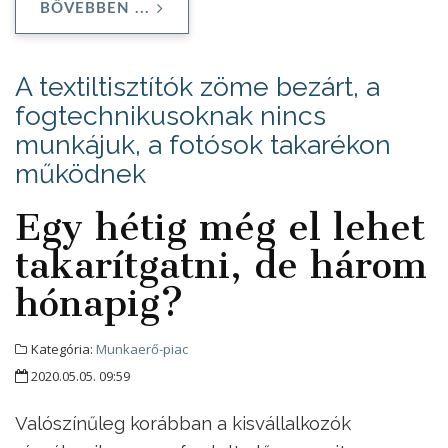
BŐVEBBEN ...
A textiltisztítók zöme bezárt, a
fogtechnikusoknak nincs
munkájuk, a fotósok takarékon
működnek
Egy hétig még el lehet
takarítgatni, de három
hónapig?
Kategória:
Munkaerő-piac
2020.05.05. 09:59
Valószínűleg korábban a kisvállalkozók