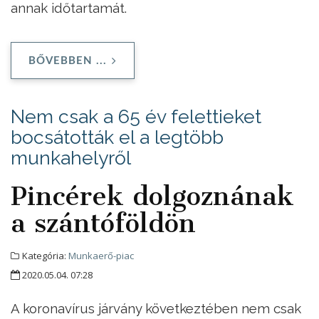
annak időtartamát.
BŐVEBBEN ...
Nem csak a 65 év felettieket
bocsátották el a legtöbb
munkahelyről
Pincérek dolgoznának
a szántóföldön
Kategória:
Munkaerő-piac
2020.05.04. 07:28
A koronavírus járvány következtében nem csak