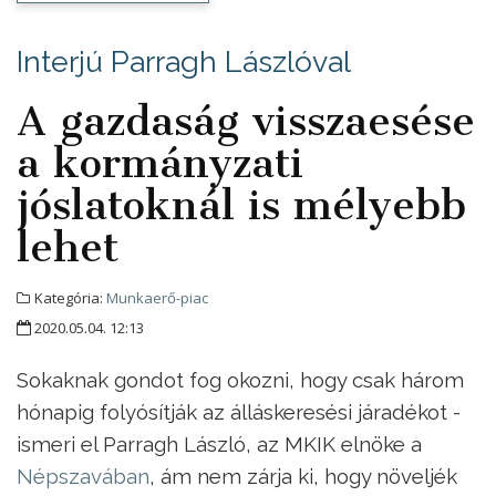
Interjú Parragh Lászlóval
A gazdaság visszaesése
a kormányzati
jóslatoknál is mélyebb
lehet
Kategória:
Munkaerő-piac
2020.05.04. 12:13
Sokaknak gondot fog okozni, hogy csak három
hónapig folyósítják az álláskeresési járadékot -
ismeri el Parragh László, az MKIK elnöke a
Népszavában
, ám nem zárja ki, hogy növeljék