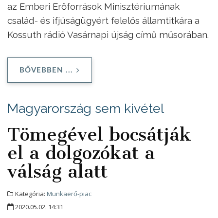
az Emberi Erőforrások Minisztériumának
család- és ifjúságügyért felelős államtitkára a
Kossuth rádió Vasárnapi újság című műsorában.
BŐVEBBEN ...
Magyarország sem kivétel
Tömegével bocsátják
el a dolgozókat a
válság alatt
Kategória:
Munkaerő-piac
2020.05.02. 14:31