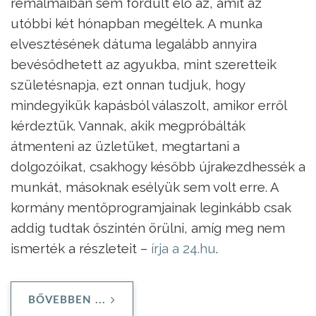
rémálmaiban sem fordult elő az, amit az
utóbbi két hónapban megéltek. A munka
elvesztésének dátuma legalább annyira
bevésődhetett az agyukba, mint szeretteik
születésnapja, ezt onnan tudjuk, hogy
mindegyikük kapásból válaszolt, amikor erről
kérdeztük. Vannak, akik megpróbálták
átmenteni az üzletüket, megtartani a
dolgozóikat, csakhogy később újrakezdhessék a
munkát, másoknak esélyük sem volt erre. A
kormány mentőprogramjainak leginkább csak
addig tudtak őszintén örülni, amíg meg nem
ismerték a részleteit –
írja a 24.hu
.
BŐVEBBEN ...