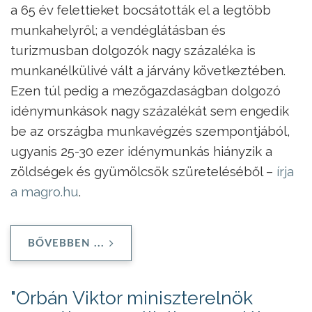
a 65 év felettieket bocsátották el a legtöbb
munkahelyről; a vendéglátásban és
turizmusban dolgozók nagy százaléka is
munkanélkülivé vált a járvány következtében.
Ezen túl pedig a mezőgazdaságban dolgozó
idénymunkások nagy százalékát sem engedik
be az országba munkavégzés szempontjából,
ugyanis 25-30 ezer idénymunkás hiányzik a
zöldségek és gyümölcsök szüreteléséből –
írja
a magro.hu
.
BŐVEBBEN ...
"Orbán Viktor miniszterelnök