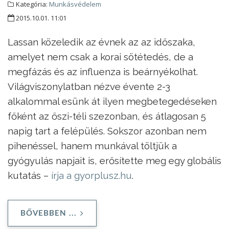
Kategória:
Munkásvédelem
2015.10.01. 11:01
Lassan közeledik az évnek az az időszaka,
amelyet nem csak a korai sötétedés, de a
megfázás és az influenza is beárnyékolhat.
Világviszonylatban nézve évente 2-3
alkalommal esünk át ilyen megbetegedéseken
főként az őszi-téli szezonban, és átlagosan 5
napig tart a felépülés. Sokszor azonban nem
pihenéssel, hanem munkával töltjük a
gyógyulás napjait is, erősítette meg egy globális
kutatás –
írja a gyorplusz.hu
.
BŐVEBBEN ...