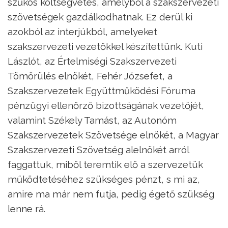
szűkös költségvetés, amelyből a szakszervezeti
szövetségek gazdálkodhatnak. Ez derül ki
azokból az interjúkból, amelyeket
szakszervezeti vezetőkkel készítettünk. Kuti
Lászlót, az Értelmiségi Szakszervezeti
Tömörülés elnökét, Fehér Józsefet, a
Szakszervezetek Együttműködési Fóruma
pénzügyi ellenőrző bizottságának vezetőjét,
valamint Székely Tamást, az Autonóm
Szakszervezetek Szövetsége elnökét, a Magyar
Szakszervezeti Szövetség alelnökét arról
faggattuk, miből teremtik elő a szervezetük
működtetéséhez szükséges pénzt, s mi az,
amire ma már nem futja, pedig égető szükség
lenne rá.