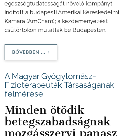
egészségtudatosságát növelő kampányt
indított a budapesti Amerikai Kereskedelmi
Kamara (AmCham); a kezdeményezést
csütörtökön mutatták be Budapesten.
BŐVEBBEN ...
A Magyar Gyógytornász-
Fizioterapeuták Társaságának
felmérése
Minden ötödik
betegszabadságnak
mozgásszervi panasz