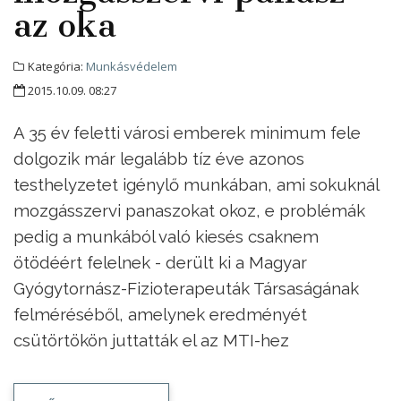
az oka
Kategória:
Munkásvédelem
2015.10.09. 08:27
A 35 év feletti városi emberek minimum fele
dolgozik már legalább tíz éve azonos
testhelyzetet igénylő munkában, ami sokuknál
mozgásszervi panaszokat okoz, e problémák
pedig a munkából való kiesés csaknem
ötödéért felelnek - derült ki a Magyar
Gyógytornász-Fizioterapeuták Társaságának
felméréséből, amelynek eredményét
csütörtökön juttatták el az MTI-hez