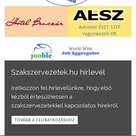
Autonóm ÉSZT-SZEF
Vagyonkezelő Kft.
Szakszervezetek.hu hírlevél
Iratkozzon fel hírlevelünkre, hogy első
kézből értesülhessen a
szakszervezetekkel kapcsolatos hírekről.
TOVÁBB A FELIRATKOZÁSHOZ