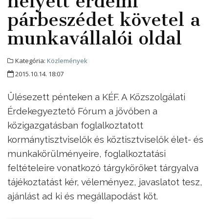
helyett érdemi
párbeszédet követel a
munkavállalói oldal
Kategória:
Közlemények
2015.10.14. 18:07
Ülésezett pénteken a KÉF. A Közszolgálati
Érdekegyeztető Fórum a jövőben a
közigazgatásban foglalkoztatott
kormánytisztviselők és köztisztviselők élet- és
munkakörülményeire, foglalkoztatási
feltételeire vonatkozó tárgyköröket tárgyalva
tájékoztatást kér, véleményez, javaslatot tesz,
ajánlást ad ki és megállapodást köt.