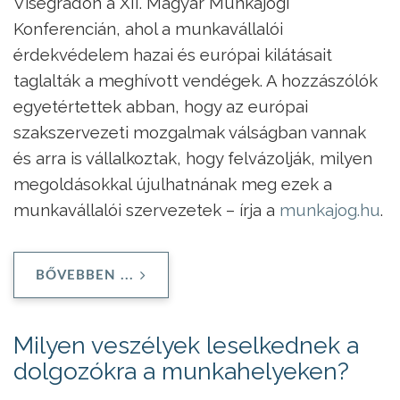
Visegrádon a XII. Magyar Munkajogi
Konferencián, ahol a munkavállalói
érdekvédelem hazai és európai kilátásait
taglalták a meghívott vendégek. A hozzászólók
egyetértettek abban, hogy az európai
szakszervezeti mozgalmak válságban vannak
és arra is vállalkoztak, hogy felvázolják, milyen
megoldásokkal újulhatnának meg ezek a
munkavállalói szervezetek – írja a
munkajog.hu
.
BŐVEBBEN ...
Milyen veszélyek leselkednek a
dolgozókra a munkahelyeken?