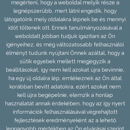
megérteni, hogy a weboldal melyik része a
legnépszerűbb, mert látni engedik, hogy
látogatóink mely oldalakra lépnek be és mennyi
időt töltenek ott. Ennek tanulmányozásával a
weboldalt jobban tudjuk igazítani az Ön
igényeihez, és még változatosabb felhasználói
élményt tudunk nyújtani Önnek azáltal, hogy a
sütik egyebek mellett megjegyzik a
beállításokat, így nem kell azokat újra bevinnie,
ha egy új oldalra lép, emlékeznek az Ön által
korábban bevitt adatokra, ezért azokat nem
kell újra begépelnie, elemzik a honlap
használatát annak érdekében, hogy az így nyert
információk felhasználásával végrehajtott
fejlesztések eredményeként az a lehető
legnagyobb mértékben az Ön elvárásai szerint