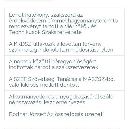
Lehet hatékony, szakszerű az
érdekvédelem címmel hagyományteremtő
rendezvényt tartott a Mérnökök és
Technikusok Szakszervezete
A KKDSZ tiltakozik a levéltári törvény
szakmailag indokolatlan módosítása ellen
A nemek közötti béregyenlőségért
indítottak harcot a szakszervezetek
A SZEF Szövetségi Tanácsa a MASZSZ-ból
való kilépés mellett döntött
Alkotmányellenes a nyugdíjazásáról szóló
népszavazási kezdeményezés
Bodnár József: Az összefogás üzenet