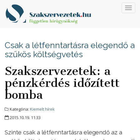
Toggl
navig
Csak a létfenntartásra elegendő a
szűkös költségvetés
Szakszervezetek: a
pénzkérdés időzített
bomba
Kategória:
Kiemelt hírek
2015.10.19. 11:33
Szinte csak a létfenntartásra elegendő az a