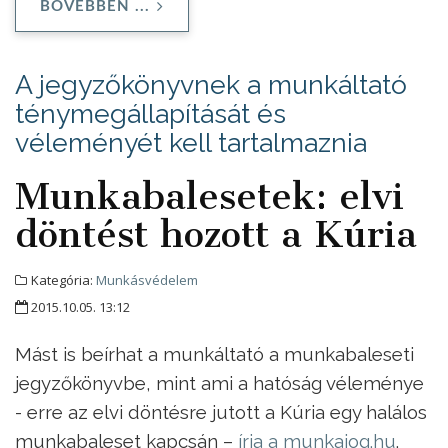
BŐVEBBEN ...
A jegyzőkönyvnek a munkáltató
ténymegállapítását és
véleményét kell tartalmaznia
Munkabalesetek: elvi
döntést hozott a Kúria
Kategória:
Munkásvédelem
2015.10.05. 13:12
Mást is beírhat a munkáltató a munkabaleseti
jegyzőkönyvbe, mint ami a hatóság véleménye
- erre az elvi döntésre jutott a Kúria egy halálos
munkabaleset kapcsán –
írja a munkajog.hu
.