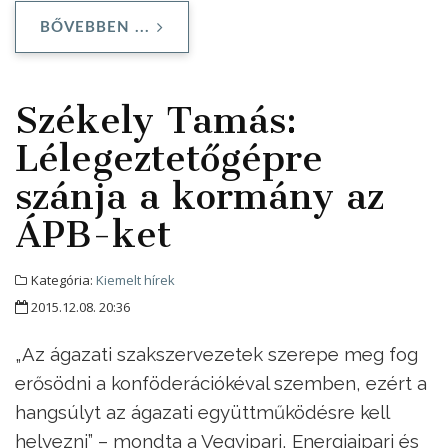
BŐVEBBEN ...
Székely Tamás:
Lélegeztetőgépre
szánja a kormány az
ÁPB-ket
Kategória:
Kiemelt hírek
2015.12.08. 20:36
„Az ágazati szakszervezetek szerepe meg fog
erősödni a konföderációkéval szemben, ezért a
hangsúlyt az ágazati együttműködésre kell
helyezni” – mondta a Vegyipari, Energiaipari és