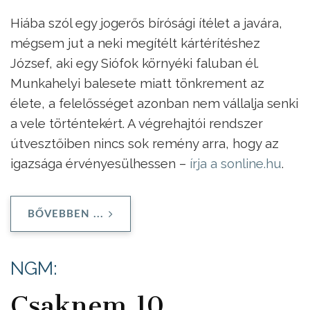
Hiába szól egy jogerős bírósági ítélet a javára,
mégsem jut a neki megítélt kártérítéshez
József, aki egy Siófok környéki faluban él.
Munkahelyi balesete miatt tönkrement az
élete, a felelősséget azonban nem vállalja senki
a vele történtekért. A végrehajtói rendszer
útvesztőiben nincs sok remény arra, hogy az
igazsága érvényesülhessen –
írja a sonline.hu
.
BŐVEBBEN ...
NGM:
Csaknem 10