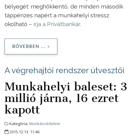
bélyegét: meghökkentő, de minden második
táppénzes napért a munkahelyi stressz
okolható –
írja a Privátbankár
.
BŐVEBBEN ...
A végrehajtói rendszer útvesztői
Munkahelyi baleset: 3
millió járna, 16 ezret
kapott
Kategória:
Munkásvédelem
2015.12.13. 11:46