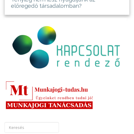
elöregedő társadalomban?