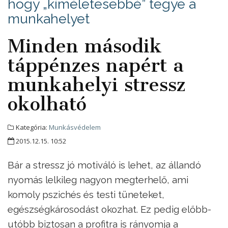
hogy „kíméletesebbé” tegye a
munkahelyet
Minden második
táppénzes napért a
munkahelyi stressz
okolható
Kategória:
Munkásvédelem
2015.12.15. 10:52
Bár a stressz jó motiváló is lehet, az állandó
nyomás lelkileg nagyon megterhelő, ami
komoly pszichés és testi tüneteket,
egészségkárosodást okozhat. Ez pedig előbb-
utóbb biztosan a profitra is rányomja a