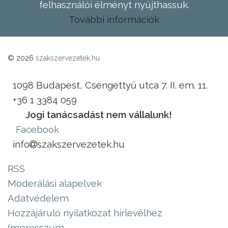
felhasználói élményt nyújthassuk.
További információk
© 2026
szakszervezetek.hu
1098 Budapest, Csengettyű utca 7. II. em. 11.
+36 1 3384 059
Jogi tanácsadást nem vállalunk!
Facebook
info
szakszervezetek.hu
RSS
Moderálási alapelvek
Adatvédelem
Hozzájáruló nyilatkozat hírlevélhez
Impresszum