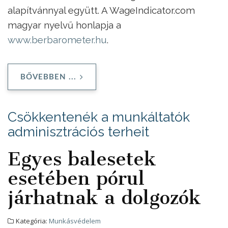
alapítvánnyal együtt. A WageIndicator.com
magyar nyelvű honlapja a
www.berbarometer.hu
.
BŐVEBBEN ...
Csökkentenék a munkáltatók
adminisztrációs terheit
Egyes balesetek
esetében pórul
járhatnak a dolgozók
Kategória:
Munkásvédelem