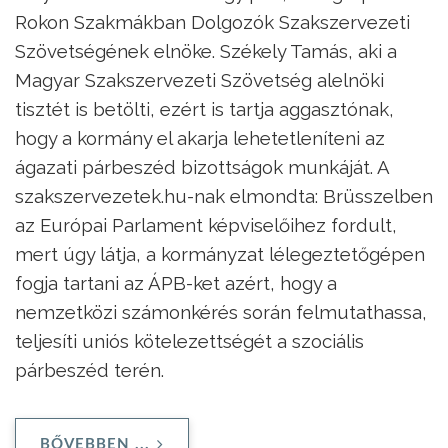
Rokon Szakmákban Dolgozók Szakszervezeti
Szövetségének elnöke. Székely Tamás, aki a
Magyar Szakszervezeti Szövetség alelnöki
tisztét is betölti, ezért is tartja aggasztónak,
hogy a kormány el akarja lehetetleníteni az
ágazati párbeszéd bizottságok munkáját. A
szakszervezetek.hu-nak elmondta: Brüsszelben
az Európai Parlament képviselőihez fordult,
mert úgy látja, a kormányzat lélegeztetőgépen
fogja tartani az ÁPB-ket azért, hogy a
nemzetközi számonkérés során felmutathassa,
teljesíti uniós kötelezettségét a szociális
párbeszéd terén.
BŐVEBBEN ...