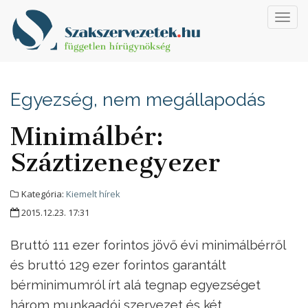
Toggl
navig
Egyezség, nem megállapodás
Minimálbér:
Száztizenegyezer
Kategória:
Kiemelt hírek
2015.12.23. 17:31
Bruttó 111 ezer forintos jövő évi minimálbérről
és bruttó 129 ezer forintos garantált
bérminimumról írt alá tegnap egyezséget
három munkaadói szervezet és két