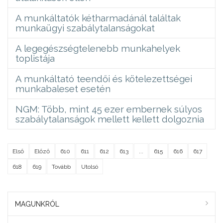
A munkáltatók kétharmadánál találtak
munkaügyi szabálytalanságokat
A legegészségtelenebb munkahelyek
toplistája
A munkáltató teendői és kötelezettségei
munkabaleset esetén
NGM: Több, mint 45 ezer embernek súlyos
szabálytalanságok mellett kellett dolgoznia
Első
Előző
610
611
612
613
...
615
616
617
618
619
Tovább
Utolsó
MAGUNKRÓL