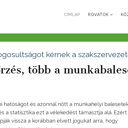
CÍMLAP
ROVATOK
KÖ
ogosultságot kérnek a szakszerveze
rzés, több a munkabales
 hatóságot és azonnal nőtt a munkahelyi balesete
s a statisztika ezt a vélekedést támasztja alá. Ezért
pják vissza a korábban elvett jogukat arra, hogy