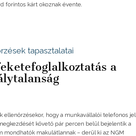
 forintos kárt okoznak évente.
zések tapasztalatai
feketefoglalkoztatás a
álytalanság
 ellenőrzésekor, hogy a munkavállalói telefonos je
megkezdését követő pár percen belül bejelentik a
em mondhatók makulátlannak – derül ki az NGM