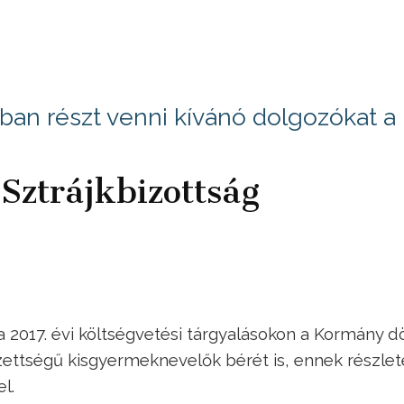
jkban részt venni kívánó dolgozókat a
 Sztrájkbizottság
 2017. évi költségvetési tárgyalásokon a Kormány d
ettségű kisgyermeknevelők bérét is, ennek részlete
l.