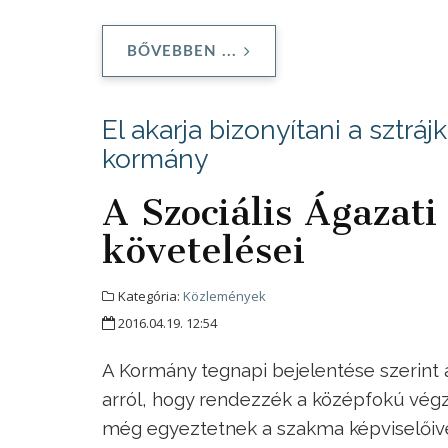
BŐVEBBEN ...
El akarja bizonyítani a sztrá
kormány
A Szociális Ágazati
követelései
Kategória:
Közlemények
2016.04.19. 12:54
A Kormány tegnapi bejelentése szerint a
arról, hogy rendezzék a középfokú végz
még egyeztetnek a szakma képviselőive