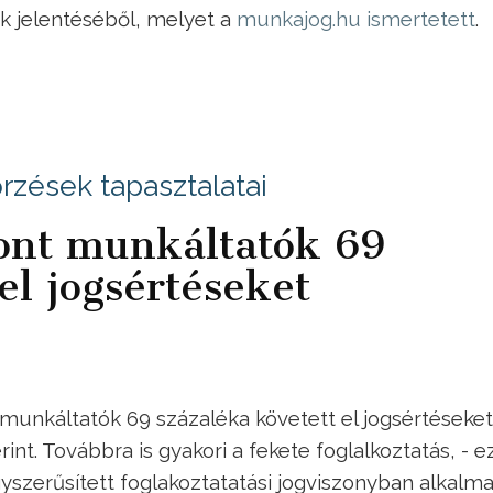
ak jelentéséből, melyet a
munkajog.hu ismertetett
.
zések tapasztalatai
vont munkáltatók 69
el jogsértéseket
munkáltatók 69 százaléka követett el jogsértéseket
t. Továbbra is gyakori a fekete foglalkoztatás, - ez
gyszerűsített foglakoztatatási jogviszonyban alkalm