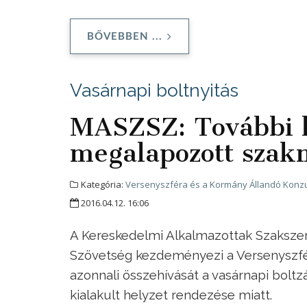
BŐVEBBEN ...
Vasárnapi boltnyitás
MASZSZ: További k
megalapozott szak
Kategória:
Versenyszféra és a Kormány Állandó Konzu
2016.04.12. 16:06
A Kereskedelmi Alkalmazottak Szakszer
Szövetség kezdeményezi a Versenyszfé
azonnali összehívását a vasárnapi bolt
kialakult helyzet rendezése miatt.