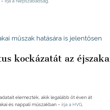
 –
írja a Népszabadság
.
akai műszak hatására is jelentősen
tus kockázatát az éjszaka
adatait elemezték, akik legalább öt éven át
zakai és nappali műszakban –
írja a HVG
.