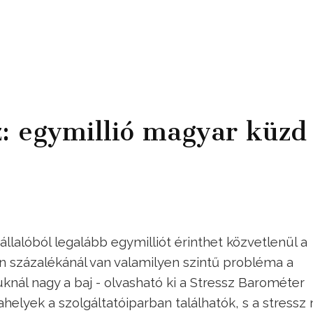
: egymillió magyar küzd
lalóból legalább egymilliót érinthet közvetlenül a
en százalékánál van valamilyen szintű probléma a
uknál nagy a baj - olvasható ki a Stressz Barométer
elyek a szolgáltatóiparban találhatók, s a stressz 