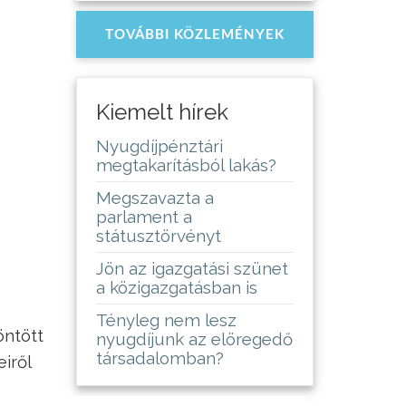
TOVÁBBI KÖZLEMÉNYEK
Kiemelt hírek
Nyugdíjpénztári
megtakarításból lakás?
Megszavazta a
parlament a
státusztörvényt
Jön az igazgatási szünet
a közigazgatásban is
Tényleg nem lesz
öntött
nyugdíjunk az elöregedő
társadalomban?
iről