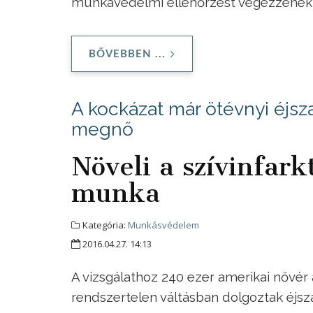
munkavédelmi ellenőrzést végezzenek
BŐVEBBEN ...
A kockázat már ötévnyi éjsz
megnő
Növeli a szívinfark
munka
Kategória:
Munkásvédelem
2016.04.27. 14:13
A vizsgálathoz 240 ezer amerikai nővér 
rendszertelen váltásban dolgoztak éjs