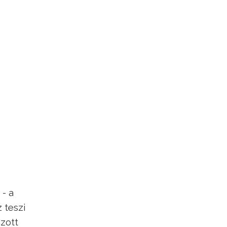
 - a
 teszi
azott