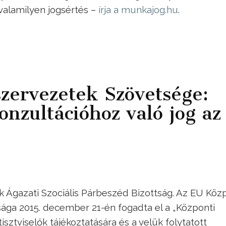
 valamilyen jogsértés –
írja a munkajog.hu
.
szervezetek Szövetsége:
onzultációhoz való jog az
 Ágazati Szociális Párbeszéd Bizottság. Az EU Köz
ága 2015. december 21-én fogadta el a „Központi
sztviselők tájékoztatására és a velük folytatott