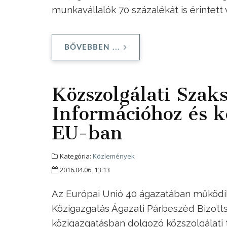
munkavállalók 70 százalékát is érintett
BŐVEBBEN ...
Közszolgálati Szak
Információhoz és k
EU-ban
Kategória:
Közlemények
2016.04.06. 13:13
Az Európai Unió 40 ágazatában működik
Közigazgatás Ágazati Párbeszéd Bizotts
közigazgatásban dolgozó közszolgálati ti