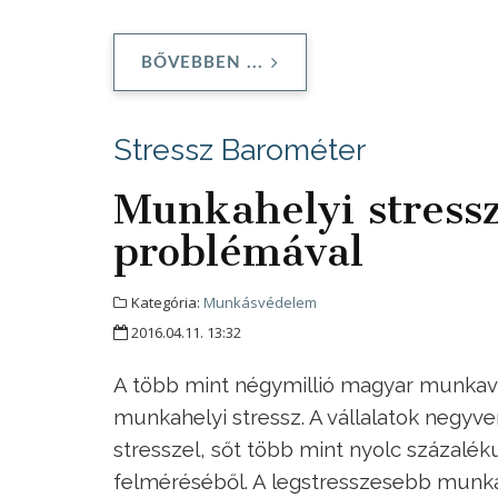
BŐVEBBEN ...
Stressz Barométer
Munkahelyi stressz
problémával
Kategória:
Munkásvédelem
2016.04.11. 13:32
A több mint négymillió magyar munkavál
munkahelyi stressz. A vállalatok negyv
stresszel, sőt több mint nyolc százalék
felméréséből. A legstresszesebb munkah