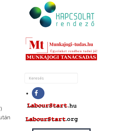
)
után