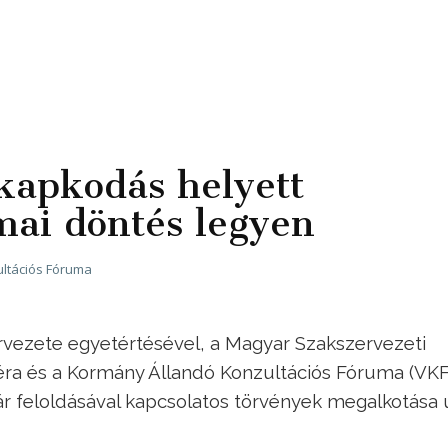
apkodás helyett
mai döntés legyen
ltációs Fóruma
vezete egyetértésével, a Magyar Szakszervezeti
ra és a Kormány Állandó Konzultációs Fóruma (VKF
zár feloldásával kapcsolatos törvények megalkotása 