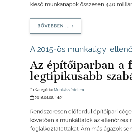
kieső munkanapok összesen 440 milliárd
BŐVEBBEN ...
A 2015-ös munkaügyi ellenőr
Az építőiparban a 
legtipikusabb szab
Kategória:
Munkásvédelem
2016.04.08. 14:21
Rendszeresen előfordul építőipari cégek
követően a munkáltatók az ellenőrzés 
foglalkoztatottakat. Ám más ágazok s