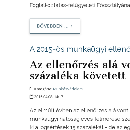
Foglalkoztatás-felügyeleti Főosztályán
BŐVEBBEN ...
A 2015-ös munkaügyi ellenőr
Az ellenőrzés alá 
százaléka követett 
Kategória:
Munkásvédelem
2016.04.08. 14:17
Az elmúlt évben az ellenőrzés alá vont 
munkaügyi hatóság éves felmérése szerin
ki a jogsértések 15 százalékát - de az e