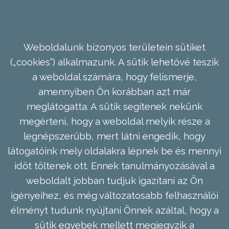
Weboldalunk bizonyos területein sütiket
(„cookies”) alkalmazunk. A sütik lehetővé teszik
a weboldal számára, hogy felismerje,
amennyiben Ön korábban azt már
meglátogatta. A sütik segítenek nekünk
megérteni, hogy a weboldal melyik része a
legnépszerűbb, mert látni engedik, hogy
látogatóink mely oldalakra lépnek be és mennyi
időt töltenek ott. Ennek tanulmányozásával a
weboldalt jobban tudjuk igazítani az Ön
igényeihez, és még változatosabb felhasználói
élményt tudunk nyújtani Önnek azáltal, hogy a
sütik egyebek mellett megjegyzik a