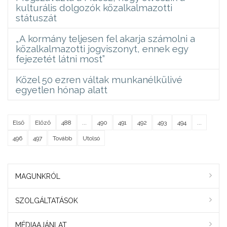
kulturális dolgozók közalkalmazotti
státuszát
„A kormány teljesen fel akarja számolni a
közalkalmazotti jogviszonyt, ennek egy
fejezetét látni most”
Közel 50 ezren váltak munkanélkülivé
egyetlen hónap alatt
Első
Előző
488
...
490
491
492
493
494
...
496
497
Tovább
Utolsó
MAGUNKRÓL
SZOLGÁLTATÁSOK
MÉDIAAJÁNLAT