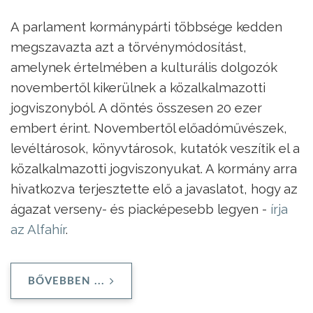
A parlament kormánypárti többsége kedden
megszavazta azt a törvénymódosítást,
amelynek értelmében a kulturális dolgozók
novembertől kikerülnek a közalkalmazotti
jogviszonyból. A döntés összesen 20 ezer
embert érint. Novembertől előadóművészek,
levéltárosok, könyvtárosok, kutatók veszítik el a
közalkalmazotti jogviszonyukat. A kormány arra
hivatkozva terjesztette elő a javaslatot, hogy az
ágazat verseny- és piacképesebb legyen -
írja
az Alfahír
.
BŐVEBBEN ...