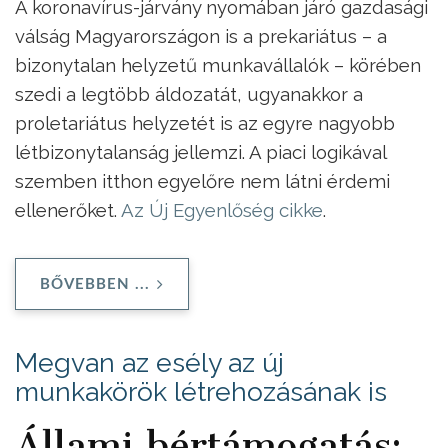
A koronavírus-járvány nyomában járó gazdasági
válság Magyarországon is a prekariátus – a
bizonytalan helyzetű munkavállalók – körében
szedi a legtöbb áldozatát, ugyanakkor a
proletariátus helyzetét is az egyre nagyobb
létbizonytalanság jellemzi. A piaci logikával
szemben itthon egyelőre nem látni érdemi
ellenerőket.
Az Új Egyenlőség cikke
.
BŐVEBBEN ...
Megvan az esély az új
munkakörök létrehozásának is
Állami bértámogatás: