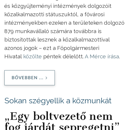
és közgyűjteményi intézmények dolgozóit
közalkalmazotti státuszuktól, a fővárosi
intézményekben ezeken a területeken dolgozó
879 munkavállaló számára továbbra is
biztosítottak lesznek a közalkalmazottival
azonos jogok – ezt a Főpolgármesteri
Hivatal
közölte
péntek délelőtt.
A Mérce írása
.
BŐVEBBEN ...
Sokan szégyellik a közmunkát
„Egy boltvezető nem
fog járdát sepregetni”