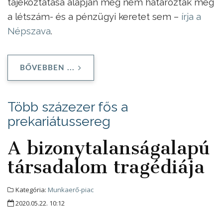
tájékoztatása alapján még nem határozták meg
a létszám- és a pénzügyi keretet sem –
írja a
Népszava
.
BŐVEBBEN ...
Több százezer fős a
prekariátussereg
A bizonytalanságalapú
társadalom tragédiája
Kategória:
Munkaerő-piac
2020.05.22. 10:12