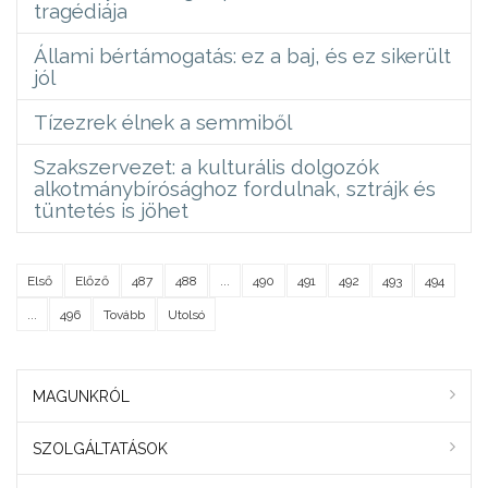
tragédiája
Állami bértámogatás: ez a baj, és ez sikerült
jól
Tízezrek élnek a semmiből
Szakszervezet: a kulturális dolgozók
alkotmánybírósághoz fordulnak, sztrájk és
tüntetés is jöhet
Első
Előző
487
488
...
490
491
492
493
494
...
496
Tovább
Utolsó
MAGUNKRÓL
SZOLGÁLTATÁSOK