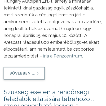
Hungary Autóipari Zrt.-t, amely a mintának
tekintett kínai gazdaság egyik zászlóshajója,
mert szerintük a cég jogellenesen járt el,
amikor nem fizetett a dolgozóinak arra az időre,
amíg leállították az üzemet (majdnem egy
hónapra, április 15. és május 10. között). A
Wescast ráadásul 800 emberéből 250-et akart
elbocsátani, ám nem jelentett be csoportos
létszámleépítést –
írja a Pénzcentrum.
BŐVEBBEN ...
Szükség esetén a rendőrségi
feladatok ellátására létrehozott
szerv bevonható legyen a