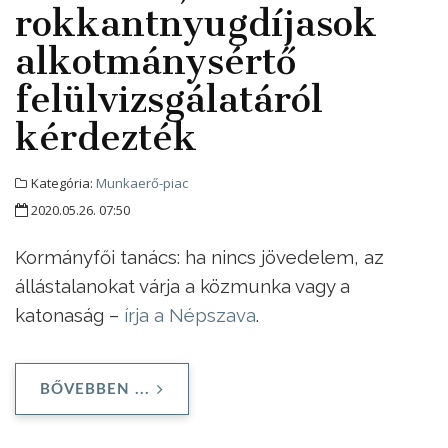
rokkantnyugdíjasok
alkotmánysértő
felülvizsgálatáról
kérdezték
Kategória:
Munkaerő-piac
2020.05.26. 07:50
Kormányfői tanács: ha nincs jövedelem, az
állástalanokat várja a közmunka vagy a
katonaság –
írja a Népszava
.
BŐVEBBEN ...