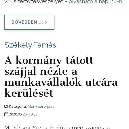
vírus fertőzésveszélyét –
olvasható a napi.hu-n
.
BŐVEBBEN ...
Székely Tamás:
A kormány tátott
szájjal nézte a
munkavállalók utcára
kerülését
Kategória:
Munkaerő-piac
2020.05.25. 10:33
Migránsok, Soros, Fletó és még számos, a