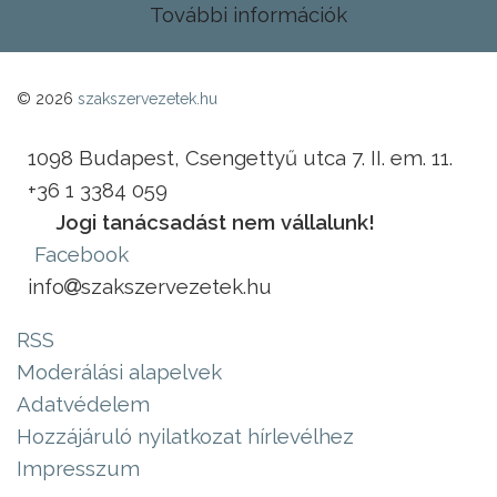
További információk
© 2026
szakszervezetek.hu
1098 Budapest, Csengettyű utca 7. II. em. 11.
+36 1 3384 059
Jogi tanácsadást nem vállalunk!
Facebook
info
szakszervezetek.hu
RSS
Moderálási alapelvek
Adatvédelem
Hozzájáruló nyilatkozat hírlevélhez
Impresszum