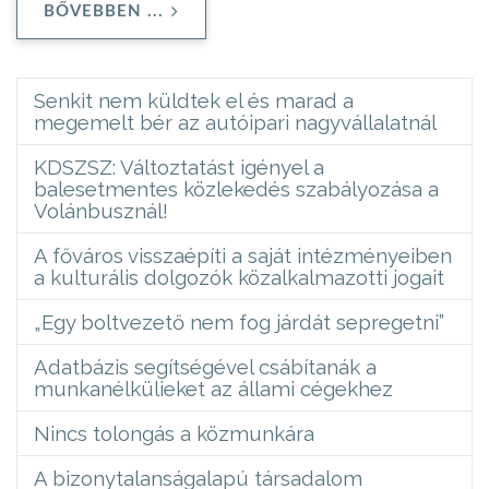
BŐVEBBEN ...
Senkit nem küldtek el és marad a
megemelt bér az autóipari nagyvállalatnál
KDSZSZ: Változtatást igényel a
balesetmentes közlekedés szabályozása a
Volánbusznál!
A főváros visszaépíti a saját intézményeiben
a kulturális dolgozók közalkalmazotti jogait
„Egy boltvezető nem fog járdát sepregetni”
Adatbázis segítségével csábítanák a
munkanélkülieket az állami cégekhez
Nincs tolongás a közmunkára
A bizonytalanságalapú társadalom