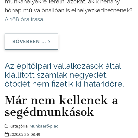
munkahelyekre terelni azokat, akik néhány
hónap múlva önállóan is elhelyezkedhetnének?
A 168 óra írása
.
BŐVEBBEN ...
Az építőipari vállalkozások által
kiállított számlák negyedét,
ötödét nem fizetik ki határidőre,
Már nem kellenek a
segédmunkások
Kategória:
Munkaerő-piac
2020.05.26. 08:49