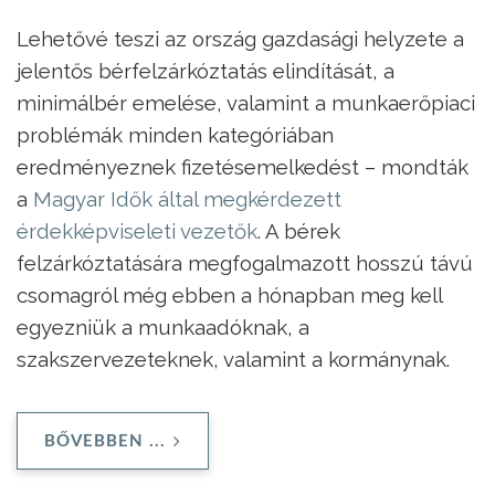
Lehetővé teszi az ország gazdasági helyzete a
jelentős bérfelzárkóztatás elindítását, a
minimálbér emelése, valamint a munkaerőpia­ci
problémák minden kategóriában
eredményeznek fizetésemelkedést – mondták
a
Magyar Idők által megkérdezett
érdekképviseleti vezetők
. A bérek
felzárkóztatására megfogalmazott hosszú távú
csomagról még ebben a hónapban meg kell
egyezniük a munkaadóknak, a
szakszervezeteknek, valamint a kormánynak.
BŐVEBBEN ...