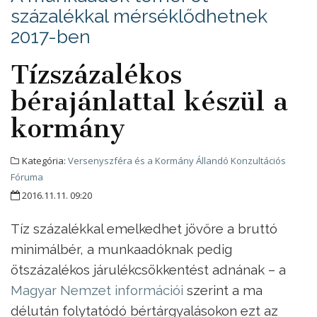
százalékkal mérséklődhetnek
2017-ben
Tízszázalékos
bérajánlattal készül a
kormány
Kategória:
Versenyszféra és a Kormány Állandó Konzultációs
Fóruma
2016.11.11. 09:20
Tíz százalékkal emelkedhet jövőre a bruttó
minimálbér, a munkaadóknak pedig
ötszázalékos járulékcsökkentést adnának – a
Magyar Nemzet információi
szerint a ma
délután folytatódó bértárgyalásokon ezt az