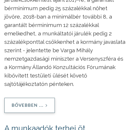
bérminimum pedig 25 százalékkal nőhet
jövőre, 2018-ban a minimálbér további 8, a
garantált bérminimum 12 százalékkal
emelkedhet, a munkáltatói járulék pedig 2
százalékponttal csökkenhet a kormány javaslata
szerint - jelentette be Varga Mihály
nemzetgazdasági miniszter a Versenyszféra és
a Kormány Állandó Konzultációs Fórumának
kibővített testületi ülését követő
sajtótájékoztatón pénteken.
BŐVEBBEN ...
A munkaadók terhei öt