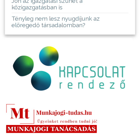
Jön az igazgatási szünet a
közigazgatásban is
Tényleg nem lesz nyugdíjunk az
elöregedő társadalomban?