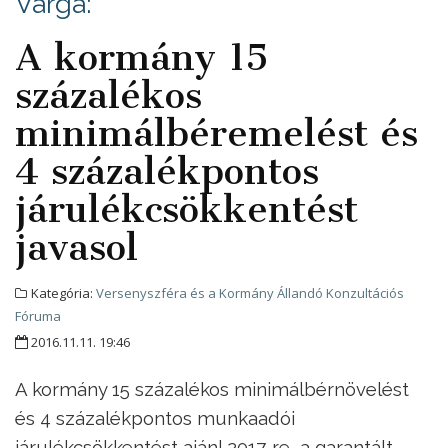
Varga:
A kormány 15
százalékos
minimálbéremelést és
4 százalékpontos
járulékcsökkentést
javasol
Kategória:
Versenyszféra és a Kormány Állandó Konzultációs
Fóruma
2016.11.11. 19:46
A kormány 15 százalékos minimálbérnövelést
és 4 százalékpontos munkaadói
járulékcsökkentést ajánl 2017-re, a garantált