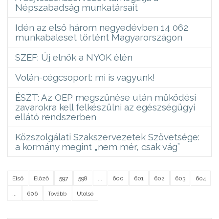
Népszabadság munkatársait
Idén az első három negyedévben 14 062
munkabaleset történt Magyarországon
SZEF: Új elnök a NYOK élén
Volán-cégcsoport: mi is vagyunk!
ÉSZT: Az OEP megszűnése után működési
zavarokra kell felkészülni az egészségügyi
ellátó rendszerben
Közszolgálati Szakszervezetek Szövetsége:
a kormány megint „nem mér, csak vág”
Első
Előző
597
598
...
600
601
602
603
604
...
606
Tovább
Utolsó