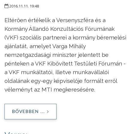
2016.11.11. 19:48
Eltérően értékelik a Versenyszféra és a
Kormány Állandó Konzultációs Fórumának
(VKF) szociális partnerei a kormány béremelési
ajánlatát, amelyet Varga Mihály
nemzetgazdasági miniszter jelentett be
pénteken a VKF Kibővített Testületi Fórumán -
a VKF munkáltatói, illetve munkavállalói
oldalának egy-egy képviselője formált erről
véleményt az MTI megkeresésére.
BŐVEBBEN ...