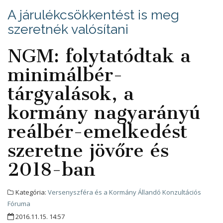
A járulékcsökkentést is meg
szeretnék valósítani
NGM: folytatódtak a
minimálbér-
tárgyalások, a
kormány nagyarányú
reálbér-emelkedést
szeretne jövőre és
2018-ban
Kategória:
Versenyszféra és a Kormány Állandó Konzultációs
Fóruma
2016.11.15. 14:57