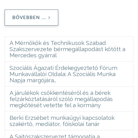
BŐVEBBEN ...
A Mérnökök és Technikusok Szabad
Szakszervezete bérmegállapodást kötött a
Mercedes gyárral
Szociális Ágazati Érdekegyeztető Fórum
Munkavállalói Oldala: A Szociális Munka
Napja margójára…
A járulékok csökkentéséről és a bérek
felzárkóztatásáról szóló megállapodás
megkötését vetette fel a kormány
Berki Erzsébet munkaügyi kapcsolatok
szakértő, mediátor, főiskolai tanár
A Sajtószakszervezet támogatja a