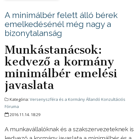
A minimálbér felett álló bérek
emelkedésénél még nagy a
bizonytalanság
Munkástanácsok:
kedvező a kormány
minimálbér emelési
javaslata
Kategória:
Versenyszféra és a Kormány Állandó Konzultációs
Fóruma
2016.11.14. 18:29
A munkavállalóknak és a szakszervezeteknek is
kedvező a kormány javaslata a minimálbér és a