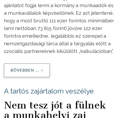
ajánlatot fogja tenni a kormány a munkaadók és
a munkavállalók képviselőinek. Ez azt jelentené,
hogy a most bruttó 111 ezer forintos minimálbér
(ami nettóban 73 815 forint) jövőre 122 ezer
forintra emelkedne, legalábbis ez szerepel a
nemzetgazdasági tárca által a tárgyalás előtt a
szociális partnereknek kiküldött „kalkulációban”.
BŐVEBBEN ...
A tartós zajártalom veszélye
Nem tesz jót a fülnek
a munkahelyi zaj