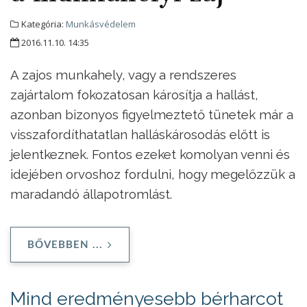
Kategória:
Munkásvédelem
2016.11.10. 14:35
A zajos munkahely, vagy a rendszeres
zajártalom fokozatosan károsítja a hallást,
azonban bizonyos figyelmeztető tünetek már a
visszafordíthatatlan halláskárosodás előtt is
jelentkeznek. Fontos ezeket komolyan venni és
idejében orvoshoz fordulni, hogy megelőzzük a
maradandó állapotromlást.
BŐVEBBEN ...
Mind eredményesebb bérharcot