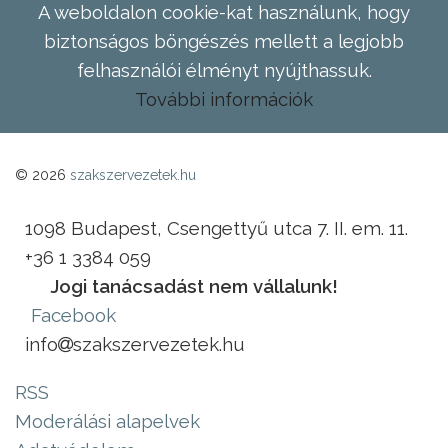
A weboldalon cookie-kat használunk, hogy
biztonságos böngészés mellett a legjobb
felhasználói élményt nyújthassuk.
További információk
© 2026
szakszervezetek.hu
1098 Budapest, Csengettyű utca 7. II. em. 11.
+36 1 3384 059
Jogi tanácsadást nem vállalunk!
Facebook
info
szakszervezetek.hu
RSS
Moderálási alapelvek