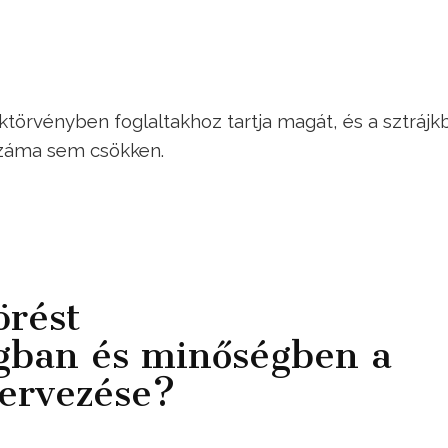
törvényben foglaltakhoz tartja magát, és a sztrájk
száma sem csökken.
rést
gban és minőségben a
zervezése?