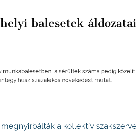
lyi balesetek áldozata
munkabalesetben, a sérültek száma pedig közelít
mintegy húsz százalékos növekedést mutat.
megnyirbálták a kollektív szakszerve