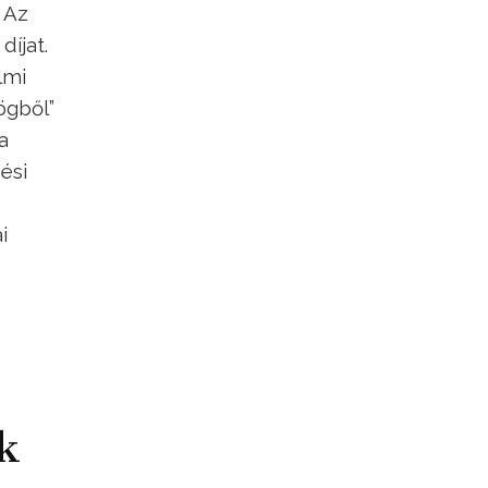
 Az
díjat.
lmi
ögből”
a
ési
i
k