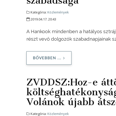
szabadsága
Kategória:
Közlemények
2019.04.17. 20:43
A Hankook mindenben a hatályos sztrájk
részt vevő dolgozók szabadnapjainak 
BŐVEBBEN ...
ZVDDSZ:Hoz-e áttö
költséghatékonysá
Volánok újabb áts
Kategória:
Közlemények