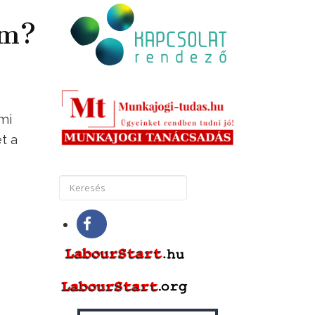
em?
mi
t a