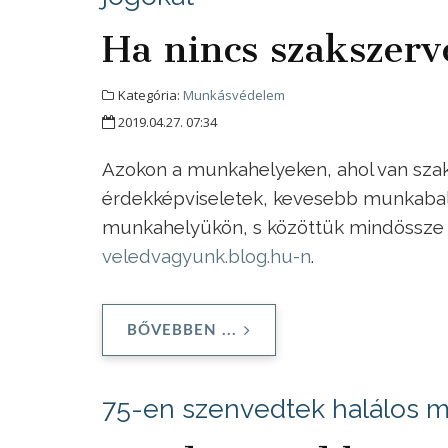
Ha nincs szakszer
Kategória:
Munkásvédelem
2019.04.27. 07:34
Azokon a munkahelyeken, ahol van sz
érdekképviseletek, kevesebb munkabales
munkahelyükön, s közöttük mindössze 
veledvagyunk.blog.hu-n
.
BŐVEBBEN ...
75-en szenvedtek halálos m