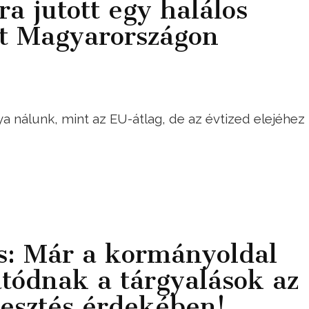
a jutott egy halálos
t Magyarországon
 nálunk, mint az EU-átlag, de az évtized elejéhez
s: Már a kormányoldal
atódnak a tárgyalások az
lesztés érdekében!