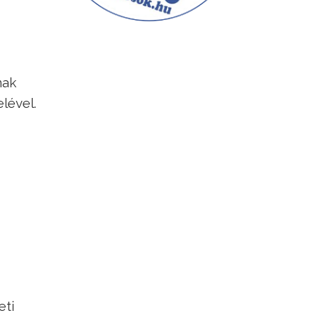
nak
lével.
eti