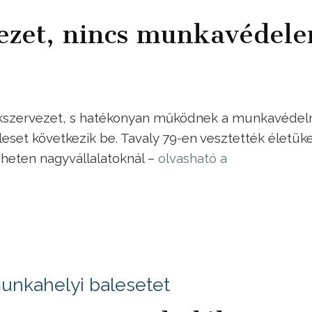
vezet, nincs munkavédel
akszervezet, s hatékonyan működnek a munkavédel
et következik be. Tavaly 79-en vesztették életüke
heten nagyvállalatoknál –
olvasható a
unkahelyi balesetet