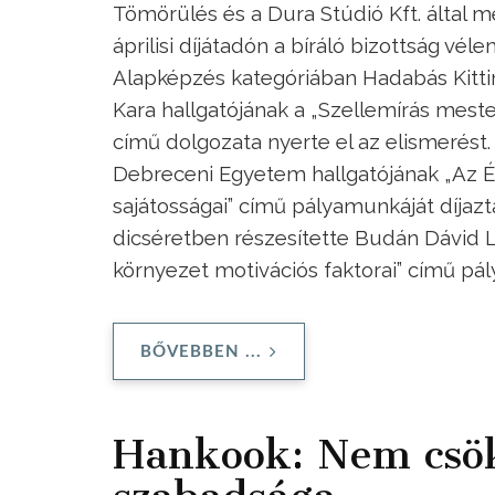
Tömörülés és a Dura Stúdió Kft. által
áprilisi díjátadón a bíráló bizottság vé
Alapképzés kategóriában Hadabás Kitt
Kara hallgatójának a „Szellemírás mest
című dolgozata nyerte el az elismerés
Debreceni Egyetem hallgatójának „Az És
sajátosságai” című pályamunkáját díjazt
dicséretben részesítette Budán Dávid L
környezet motivációs faktorai” című pá
BŐVEBBEN ...
Hankook: Nem csö