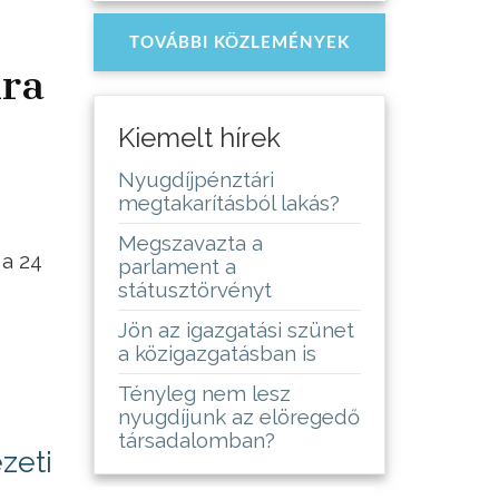
TOVÁBBI KÖZLEMÉNYEK
ira
Kiemelt hírek
Nyugdíjpénztári
megtakarításból lakás?
Megszavazta a
 a 24
parlament a
státusztörvényt
Jön az igazgatási szünet
a közigazgatásban is
Tényleg nem lesz
nyugdíjunk az elöregedő
társadalomban?
zeti