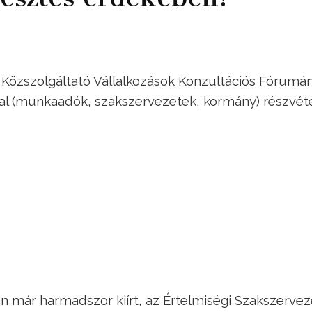
r a Közszolgáltató Vállalkozások Konzultációs Fórumá
al (munkaadók, szakszervezetek, kormány) részvéte
n már harmadszor kiírt, az Értelmiségi Szakszervez