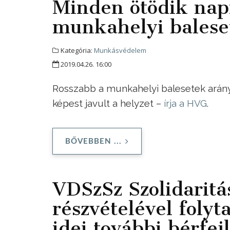
Minden ötödik napr
munkahelyi balese
Kategória:
Munkásvédelem
2019.04.26. 16:00
Rosszabb a munkahelyi balesetek aránya
képest javult a helyzet –
írja a HVG
.
BŐVEBBEN ...
VDSzSz Szolidaritá
részvételével folyt
idei további bérfej