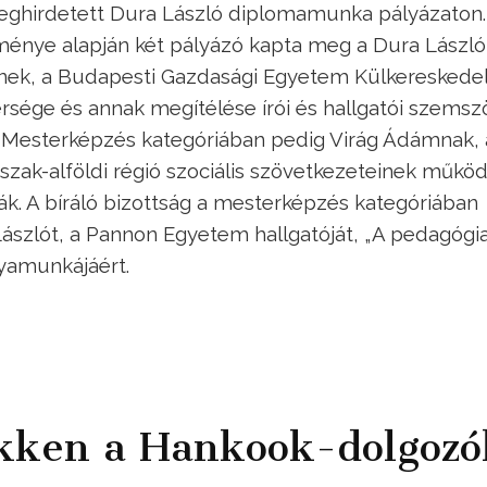
 meghirdetett Dura László diplomamunka pályázaton.
leménye alapján két pályázó kapta meg a Dura László 
inek, a Budapesti Gazdasági Egyetem Külkereskede
ersége és annak megítélése írói és hallgatói szemsz
t. Mesterképzés kategóriában pedig Virág Ádámnak, 
zak-alföldi régió szociális szövetkezeteinek működ
ák. A bíráló bizottság a mesterképzés kategóriában
ászlót, a Pannon Egyetem hallgatóját, „A pedagógia
lyamunkájáért.
kken a Hankook-dolgozó