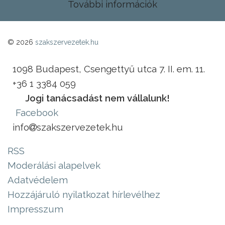
További információk
© 2026
szakszervezetek.hu
1098 Budapest, Csengettyű utca 7. II. em. 11.
+36 1 3384 059
Jogi tanácsadást nem vállalunk!
Facebook
info
szakszervezetek.hu
RSS
Moderálási alapelvek
Adatvédelem
Hozzájáruló nyilatkozat hírlevélhez
Impresszum