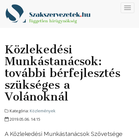
Toggl
navig
Közlekedési
Munkástanácsok:
további bérfejlesztés
szükséges a
Volánoknál
Kategória:
Közlemények
2019.05.06. 14:15
A Közlekedési Munkástanácsok Szövetsége