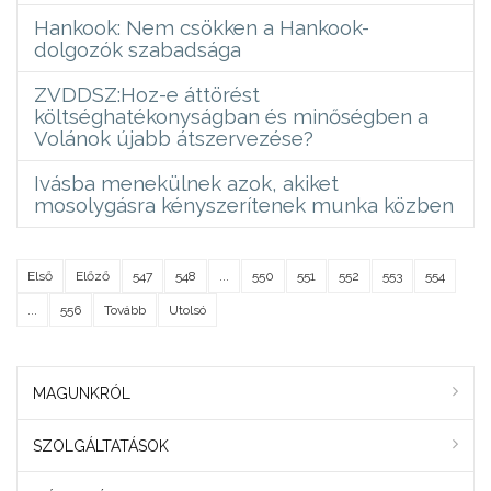
Hankook: Nem csökken a Hankook-
dolgozók szabadsága
ZVDDSZ:Hoz-e áttörést
költséghatékonyságban és minőségben a
Volánok újabb átszervezése?
Ivásba menekülnek azok, akiket
mosolygásra kényszerítenek munka közben
Első
Előző
547
548
...
550
551
552
553
554
...
556
Tovább
Utolsó
MAGUNKRÓL
SZOLGÁLTATÁSOK