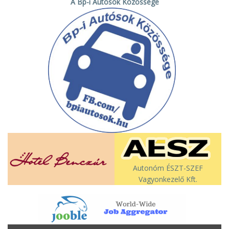
A Bp-i Autósok Közössége
Autonóm ÉSZT-SZEF
Vagyonkezelő Kft.