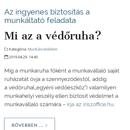
Az ingyenes biztosítás a
munkáltató feladata
Mi az a védőruha?
Kategória:
Munkásvédelem
2019.04.29. 14:40
Míg a munkaruha főként a munkavállaló saját
ruházatát óvja a szennyeződéstől, addig
a védőruha(„egyéni védőeszköz”) valamilyen
munkahelyi veszély ellen biztosít védelmet a
munkavállaló számára –
írja az iriszoffice.hu
.
BŐVEBBEN ...