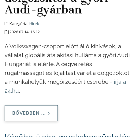
Audi-gyárban
Kategória:
Hírek
2026.07.14. 16:12
A Volkswagen-csoport előtt álló kihívások, a
vállalat globális átalakítási hulláma a győri Audi
Hungariát is elérte. A cégvezetés
rugalmasságot és lojalitást vár el a dolgozóktól
a munkahelyük megőrzéséért cserébe -
írja a
24.hu
.
BŐVEBBEN ...