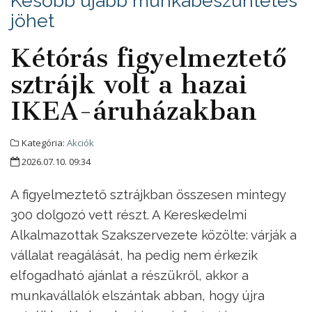
Később újabb munkabeszüntetés
jöhet
Kétórás figyelmeztető
sztrájk volt a hazai
IKEA-áruházakban
Kategória:
Akciók
2026.07.10. 09:34
A figyelmeztető sztrájkban összesen mintegy
300 dolgozó vett részt. A Kereskedelmi
Alkalmazottak Szakszervezete közölte: várják a
vállalat reagálását, ha pedig nem érkezik
elfogadható ajánlat a részükről, akkor a
munkavállalók elszántak abban, hogy újra