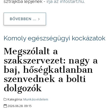
sztrájkba lépjenek -
írja az infostart.hu
.
BŐVEBBEN ...
Komoly egészségügyi kockázatok
Megszólalt a
szakszervezet: nagy a
baj, hőségkatlanban
szenvednek a bolti
dolgozók
Kategória:
Munkásvédelem
2026.06.28. 09:15