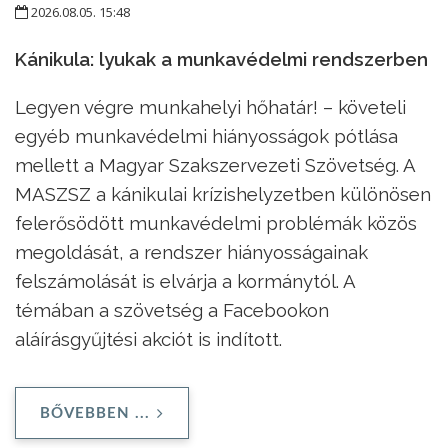
2026.08.05. 15:48
Kánikula: lyukak a munkavédelmi rendszerben
Legyen végre munkahelyi hőhatár! – követeli
egyéb munkavédelmi hiányosságok pótlása
mellett a Magyar Szakszervezeti Szövetség. A
MASZSZ a kánikulai krízishelyzetben különösen
felerősödött munkavédelmi problémák közös
megoldását, a rendszer hiányosságainak
felszámolását is elvárja a kormánytól. A
témában a szövetség a Facebookon
aláírásgyűjtési akciót is indított.
BŐVEBBEN ...