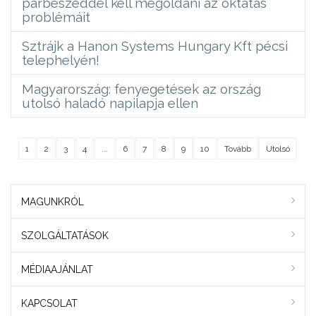
párbeszéddel kell megoldani az oktatás
problémáit
Sztrájk a Hanon Systems Hungary Kft pécsi
telephelyén!
Magyarország: fenyegetések az ország
utolsó haladó napilapja ellen
1
2
3
4
...
6
7
8
9
10
Tovább
Utolsó
MAGUNKRÓL
SZOLGÁLTATÁSOK
MÉDIAAJÁNLAT
KAPCSOLAT