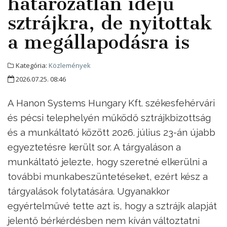
határozatlan idejű
sztrájkra, de nyitottak
a megállapodásra is
Kategória:
Közlemények
2026.07.25. 08:46
A Hanon Systems Hungary Kft. székesfehérvári
és pécsi telephelyén működő sztrájkbizottság
és a munkáltató között 2026. július 23-án újabb
egyeztetésre került sor. A tárgyaláson a
munkáltató jelezte, hogy szeretné elkerülni a
további munkabeszüntetéseket, ezért kész a
tárgyalások folytatására. Ugyanakkor
egyértelművé tette azt is, hogy a sztrájk alapját
jelentő bérkérdésben nem kíván változtatni