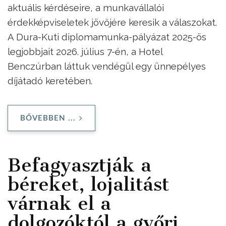
aktuális kérdéseire, a munkavállalói
érdekképviseletek jövőjére keresik a válaszokat.
A Dura-Kuti diplomamunka-pályázat 2025-ös
legjobbjait 2026. július 7-én, a Hotel
Benczúrban láttuk vendégül egy ünnepélyes
díjátadó keretében.
BŐVEBBEN ...
Befagyasztják a
béreket, lojalitást
várnak el a
dolgozóktól a győri