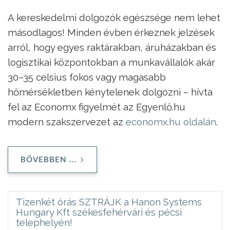
A kereskedelmi dolgozók egészsége nem lehet
másodlagos! Minden évben érkeznek jelzések
arról, hogy egyes raktárakban, áruházakban és
logisztikai központokban a munkavállalók akár
30–35 celsius fokos vagy magasabb
hőmérsékletben kénytelenek dolgozni – hívta
fel az Economx figyelmét az Egyenlő.hu
modern szakszervezet az
economx.hu oldalán
.
BŐVEBBEN ...
Tizenkét órás SZTRÁJK a Hanon Systems
Hungary Kft székesfehérvári és pécsi
telephelyén!