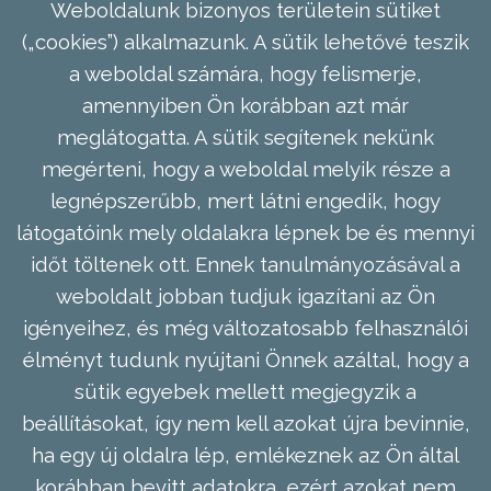
Weboldalunk bizonyos területein sütiket
(„cookies”) alkalmazunk. A sütik lehetővé teszik
a weboldal számára, hogy felismerje,
amennyiben Ön korábban azt már
meglátogatta. A sütik segítenek nekünk
megérteni, hogy a weboldal melyik része a
legnépszerűbb, mert látni engedik, hogy
látogatóink mely oldalakra lépnek be és mennyi
időt töltenek ott. Ennek tanulmányozásával a
weboldalt jobban tudjuk igazítani az Ön
igényeihez, és még változatosabb felhasználói
élményt tudunk nyújtani Önnek azáltal, hogy a
sütik egyebek mellett megjegyzik a
beállításokat, így nem kell azokat újra bevinnie,
ha egy új oldalra lép, emlékeznek az Ön által
korábban bevitt adatokra, ezért azokat nem