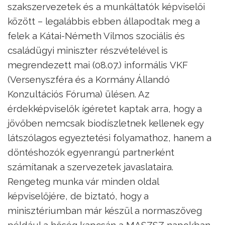
szakszervezetek és a munkáltatók képviselői
között – legalábbis ebben állapodtak meg a
felek a Kátai-Németh Vilmos szociális és
családügyi miniszter részvételével is
megrendezett mai (08.07.) informális VKF
(Versenyszféra és a Kormány Állandó
Konzultációs Fóruma) ülésen. Az
érdekképviselők ígéretet kaptak arra, hogy a
jövőben nemcsak biodíszletnek kellenek egy
látszólagos egyeztetési folyamathoz, hanem a
döntéshozók egyenrangú partnerként
számítanak a szervezetek javaslataira.
Rengeteg munka vár minden oldal
képviselőjére, de biztató, hogy a
minisztériumban már készül a normaszöveg
például a hőség kapcsán a MASZSZ napokban