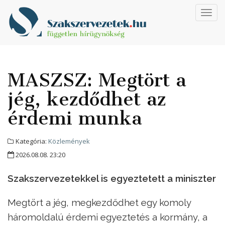
Toggl
navig
MASZSZ: Megtört a
jég, kezdődhet az
érdemi munka
Kategória:
Közlemények
2026.08.08. 23:20
Szakszervezetekkel is egyeztetett a miniszter
Megtört a jég, megkezdődhet egy komoly
háromoldalú érdemi egyeztetés a kormány, a