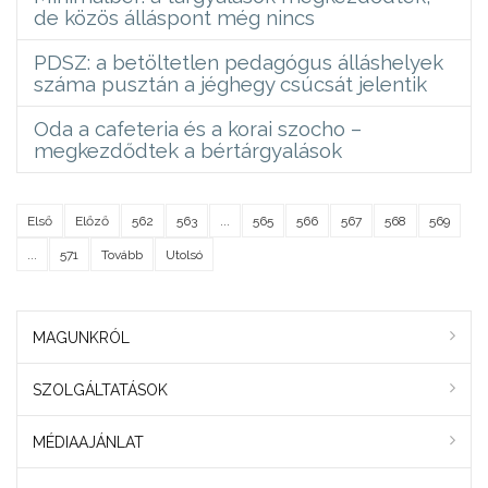
de közös álláspont még nincs
PDSZ: a betöltetlen pedagógus álláshelyek
száma pusztán a jéghegy csúcsát jelentik
Oda a cafeteria és a korai szocho –
megkezdődtek a bértárgyalások
Első
Előző
562
563
...
565
566
567
568
569
...
571
Tovább
Utolsó
MAGUNKRÓL
SZOLGÁLTATÁSOK
MÉDIAAJÁNLAT