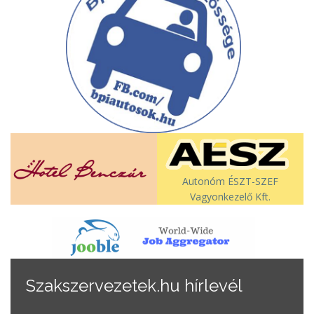
Autonóm ÉSZT-SZEF
Vagyonkezelő Kft.
Szakszervezetek.hu hírlevél