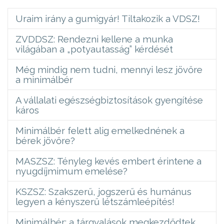
Uraim irány a gumigyár! Tiltakozik a VDSZ!
ZVDDSZ: Rendezni kellene a munka
világában a „potyautasság” kérdését
Még mindig nem tudni, mennyi lesz jövőre
a minimálbér
A vállalati egészségbiztosítások gyengítése
káros
Minimálbér felett alig emelkednének a
bérek jövőre?
MASZSZ: Tényleg kevés embert érintene a
nyugdíjmimum emelése?
KSZSZ: Szakszerű, jogszerű és humánus
legyen a kényszerű létszámleépítés!
Minimálbér: a tárgyalások megkezdődtek,