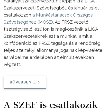
hatállyal szakszervezetünk lépjen ki a LIGA
Szakszervezeti Szövetségből, és január 01-el
csatlakozzon
a Munkástanácsok Országos
Szövetségéhez (MOSZ).
Az FRSZ vezető
tisztségviselői ezúton is megköszönik a LIGA
Szakszervezeteknek azt a munkát, amit a
konföderáció az FRSZ tagsága és a rendőrség
teljes személyi állománya jogainak képviselete
és védelme érdekében az elmúlt években
végzett.
BŐVEBBEN ...
A SZEF is csatlakozik