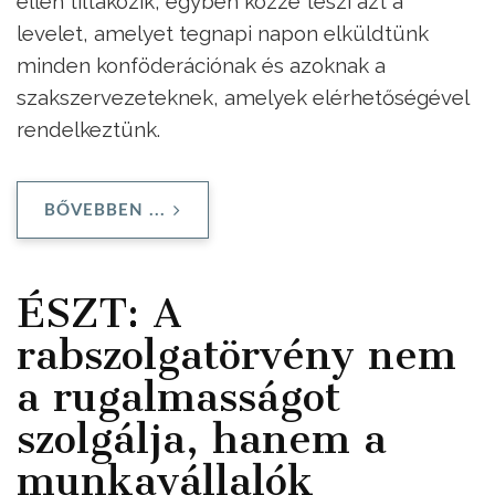
ellen tiltakozik, egyben közzé teszi azt a
levelet, amelyet tegnapi napon elküldtünk
minden konföderációnak és azoknak a
szakszervezeteknek, amelyek elérhetőségével
rendelkeztünk.
BŐVEBBEN ...
ÉSZT: A
rabszolgatörvény nem
a rugalmasságot
szolgálja, hanem a
munkavállalók