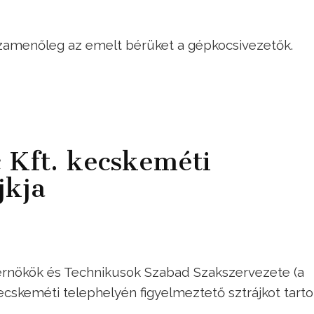
szamenőleg az emelt bérüket a gépkocsivezetők.
Kft. kecskeméti
jkja
Mérnökök és Technikusok Szabad Szakszervezete (a
cskeméti telephelyén figyelmeztető sztrájkot tartot