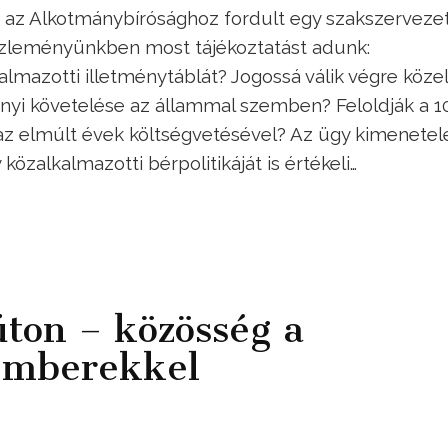
az Alkotmánybírósághoz fordult egy szakszervezet
zleményünkben most tájékoztatást adunk:
almazotti illetménytáblát? Jogossá válik végre köze
ntnyi követelése az állammal szemben? Feloldják a 1
 az elmúlt évek költségvetésével? Az ügy kimenetel
közalkalmazotti bérpolitikáját is értékeli…
úton – közösség a
 emberekkel