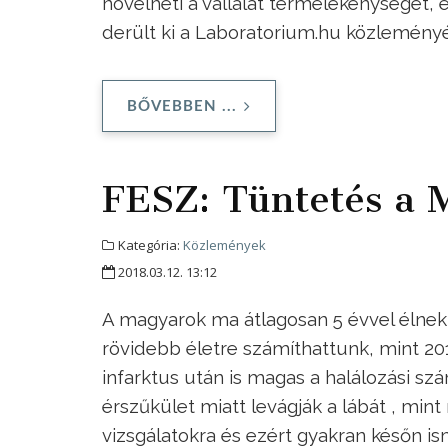
növelheti a vállalat termelékenységét,
derült ki a Laboratorium.hu közleményé
BŐVEBBEN ...
FESZ: Tüntetés a 
Kategória:
Közlemények
2018.03.12. 13:12
A magyarok ma átlagosan 5 évvel élnek
rövidebb életre számíthattunk, mint 20
infarktus után is magas a halálozási s
érszűkület miatt levágják a lábát , min
vizsgálatokra és ezért gyakran későn ism