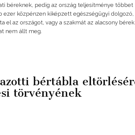
ti béreknek, pedig az ország teljesítménye többet
b ezer közpénzen kiképzett egészségügyi dolgozó,
a el az országot, vagy a szakmát az alacsony bérek
at nem állt meg.
otti bértábla eltörlésér
ési törvényének