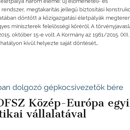
Az életpálya három eleme: új előmeneteli- és
rendszer, megtakarítás jellegű biztosítási konstrukc
ozatában döntött a közigazgatási életpályák megter
es miniszterek felelősségi köréről. A törvényjavasl
15. október 15-e volt. A Kormány az 1961/2015. (XII. 2
hatályon kívül helyezte saját döntését…
ban dolgozó gépkocsivezetők bére
KDFSZ Közép-Európa egy
tikai vállalatával