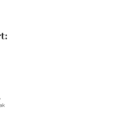
t:
A
ak