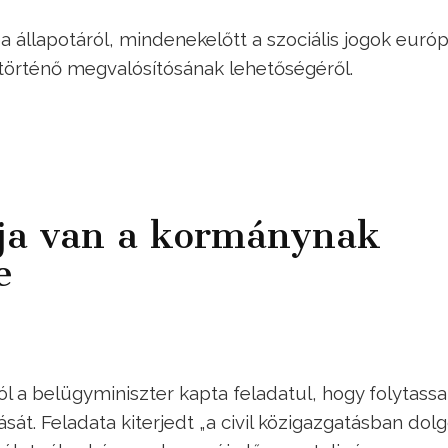
 állapotáról, mindenekelőtt a szociális jogok európ
történő megvalósítósának lehetőségéről.
ja van a kormánynak
e
ól a belügyminiszter kapta feladatul, hogy folytassa
sát. Feladata kiterjedt „a civil közigazgatásban dol