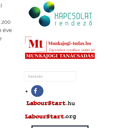
i
l 200
0 éve
e