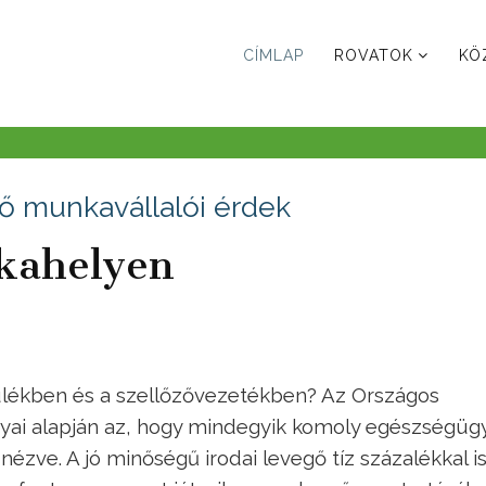
CÍMLAP
ROVATOK
KÖ
ő munkavállalói érdek
kahelyen
ülékben és a szellőzővezetékben? Az Országos
ai alapján az, hogy mindegyik komoly egészségügy
ézve. A jó minőségű irodai levegő tíz százalékkal i