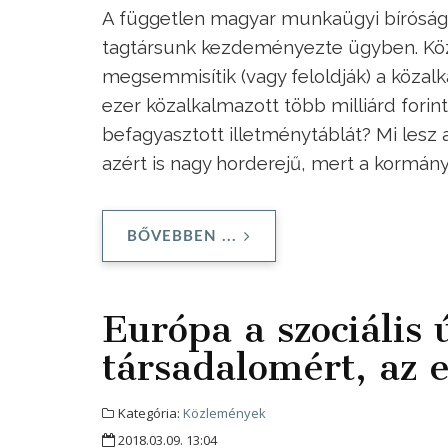
A független magyar munkaügyi bíróság 
tagtársunk kezdeményezte ügyben. Kö
megsemmisítik (vagy feloldják) a közalk
ezer közalkalmazott több milliárd fori
befagyasztott illetménytáblát? Mi lesz
azért is nagy horderejű, mert a kormány 
BŐVEBBEN ...
Európa a szociális 
társadalomért, az
Kategória:
Közlemények
2018.03.09. 13:04