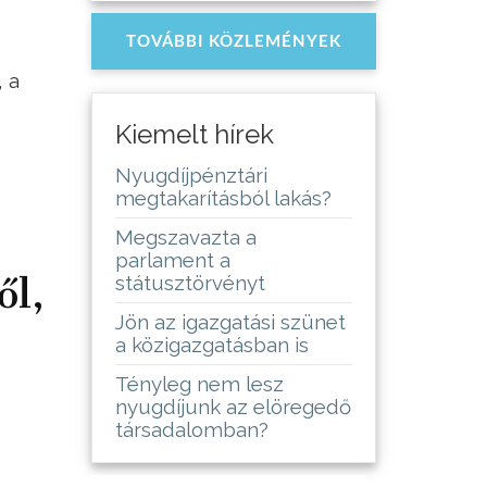
TOVÁBBI KÖZLEMÉNYEK
, a
Kiemelt hírek
Nyugdíjpénztári
megtakarításból lakás?
Megszavazta a
parlament a
ől,
státusztörvényt
Jön az igazgatási szünet
a közigazgatásban is
Tényleg nem lesz
nyugdíjunk az elöregedő
társadalomban?