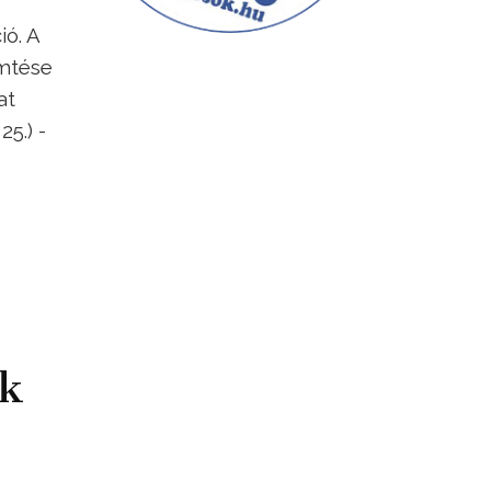
ió. A
emtése
at
5.) -
ik