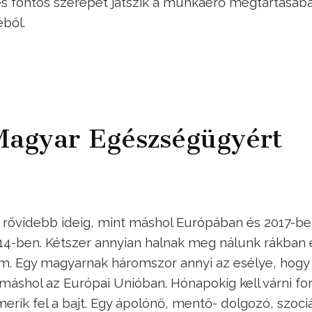
 és fontos szerepet játszik a munkaerő megtartásáb
ből.
Magyar Egészségügyért
 rövidebb ideig, mint máshol Európában és 2017-be
14-ben. Kétszer annyian halnak meg nálunk rákban 
zám. Egy magyarnak háromszor annyi az esélye, hogy
t máshol az Európai Unióban. Hónapokig kell várni fo
erik fel a bajt. Egy ápolónő, mentő- dolgozó, szociá