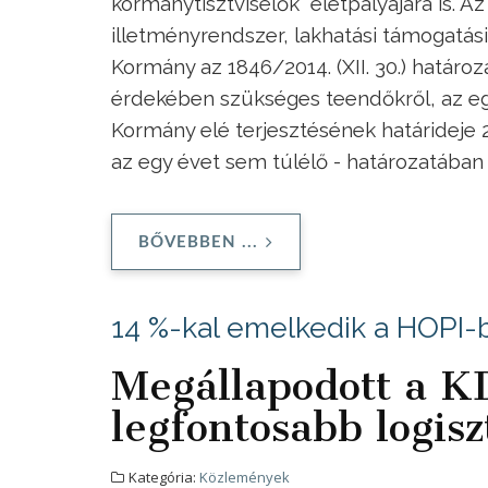
kormánytisztviselők” életpályájára is. 
illetményrendszer, lakhatási támogatási 
Kormány az 1846/2014. (XII. 30.) határ
érdekében szükséges teendőkről, az egy
Kormány elé terjesztésének határideje 20
az egy évet sem túlélő - határozatában 
BŐVEBBEN ...
14 %-kal emelkedik a HOPI-
Megállapodott a 
legfontosabb logisz
Kategória:
Közlemények