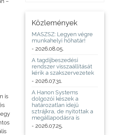
an –
Közlemények
MASZSZ: Legyen végre
munkahelyi hőhatár!
- 2026.08.05.
A tagdíjbeszedési
rendszer visszaállítását
kérik a szakszervezetek
- 2026.07.31.
A Hanon Systems
n is
dolgozói készek a
és
határozatlan idejű
sztrájkra, de nyitottak a
 egy
megállapodásra is
ntos
- 2026.07.25.
lis