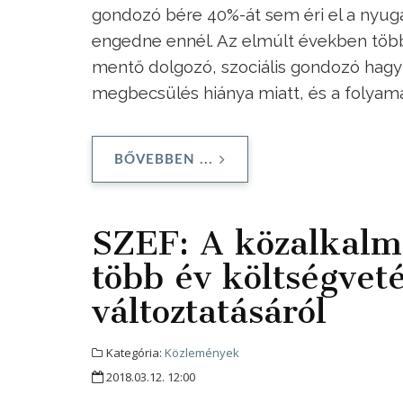
gondozó bére 40%-át sem éri el a nyuga
engedne ennél. Az elmúlt években töb
mentő dolgozó, szociális gondozó hagyt
megbecsülés hiánya miatt, és a folyam
BŐVEBBEN ...
SZEF: A közalkalmaz
több év költségvet
változtatásáról
Kategória:
Közlemények
2018.03.12. 12:00