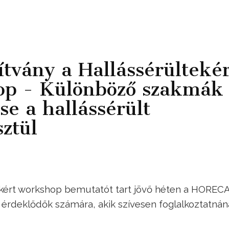
vány a Hallássérültekér
op - Különböző szakmák
se a hallássérült
ztül
ekért workshop bemutatót tart jövő héten a HOREC
érdeklődők számára, akik szívesen foglalkoztatnán