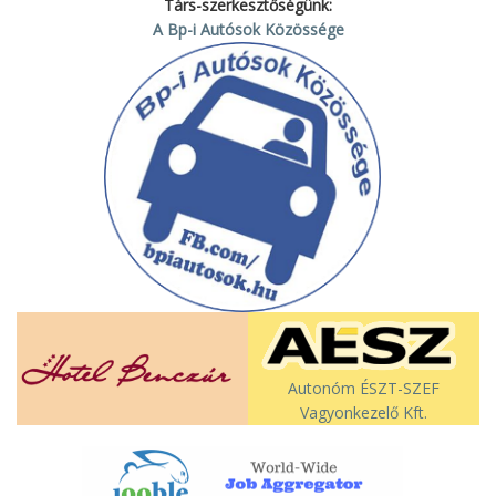
Társ-szerkesztőségünk:
A Bp-i Autósok Közössége
Autonóm ÉSZT-SZEF
Vagyonkezelő Kft.