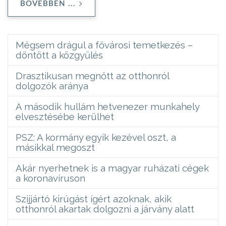
BŐVEBBEN ...
Mégsem drágul a fővárosi temetkezés –
döntött a közgyűlés
Drasztikusan megnőtt az otthonról
dolgozók aránya
A második hullám hetvenezer munkahely
elvesztésébe kerülhet
PSZ: A kormány egyik kezével oszt, a
másikkal megoszt
Akár nyerhetnek is a magyar ruházati cégek
a koronavíruson
Szijjártó kirúgást ígért azoknak, akik
otthonról akartak dolgozni a járvány alatt