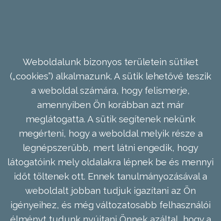
Weboldalunk bizonyos területein sütiket
(„cookies”) alkalmazunk. A sütik lehetővé teszik
a weboldal számára, hogy felismerje,
amennyiben Ön korábban azt már
meglátogatta. A sütik segítenek nekünk
megérteni, hogy a weboldal melyik része a
legnépszerűbb, mert látni engedik, hogy
látogatóink mely oldalakra lépnek be és mennyi
időt töltenek ott. Ennek tanulmányozásával a
weboldalt jobban tudjuk igazítani az Ön
igényeihez, és még változatosabb felhasználói
élményt tudunk nyújtani Önnek azáltal, hogy a