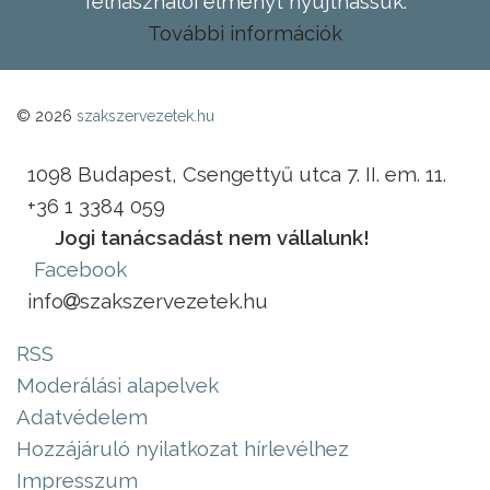
felhasználói élményt nyújthassuk.
További információk
© 2026
szakszervezetek.hu
1098 Budapest, Csengettyű utca 7. II. em. 11.
+36 1 3384 059
Jogi tanácsadást nem vállalunk!
Facebook
info
szakszervezetek.hu
RSS
Moderálási alapelvek
Adatvédelem
Hozzájáruló nyilatkozat hírlevélhez
Impresszum