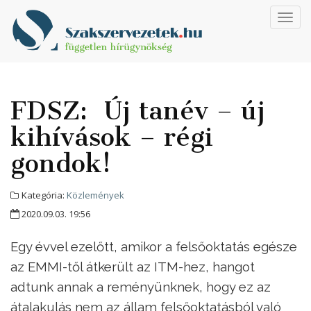
Toggl
navig
FDSZ: Új tanév – új
kihívások – régi
gondok!
Kategória:
Közlemények
2020.09.03. 19:56
Egy évvel ezelőtt, amikor a felsőoktatás egésze
az EMMI-től átkerült az ITM-hez, hangot
adtunk annak a reményünknek, hogy ez az
átalakulás nem az állam felsőoktatásból való