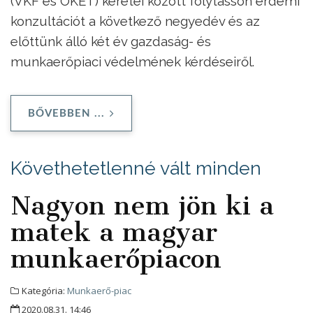
(VKF és OKÉT) keretei között folytasson érdemi
konzultációt a következő negyedév és az
előttünk álló két év gazdaság- és
munkaerőpiaci védelmének kérdéseiről.
BŐVEBBEN ...
Követhetetlenné vált minden
Nagyon nem jön ki a
matek a magyar
munkaerőpiacon
Kategória:
Munkaerő-piac
2020.08.31. 14:46