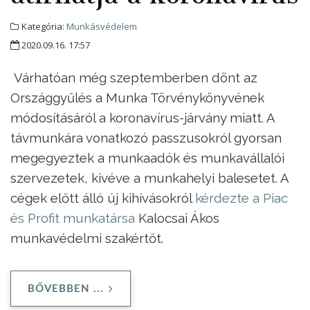
Kategória:
Munkásvédelem
2020.09.16. 17:57
Várhatóan még szeptemberben dönt az
Országgyűlés a Munka Törvénykönyvének
módosításáról a koronavírus-járvány miatt. A
távmunkára vonatkozó passzusokról gyorsan
megegyeztek a munkaadók és munkavállalói
szervezetek, kivéve a munkahelyi balesetet. A
cégek előtt álló új kihívásokról
kérdezte a Piac
és Profit munkatársa
Kalocsai Ákos
munkavédelmi szakértőt.
BŐVEBBEN ...