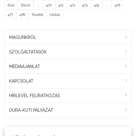
Első
Előző
...
470
471
472
473
474
...
476
477
478
Tovább
Utolsó
MAGUNKRÓL
SZOLGÁLTATÁSOK
MÉDIAAJÁNLAT
KAPCSOLAT
HÍRLEVÉL FELIRATKOZÁS
DURA-KUTI PÁLYÁZAT