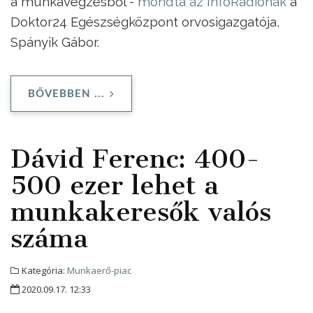
a munkavégzésből -
mondta az InfoRádiónak
a
Doktor24 Egészségközpont orvosigazgatója,
Spányik Gábor.
BŐVEBBEN ...
Dávid Ferenc: 400-
500 ezer lehet a
munkakeresők valós
száma
Kategória:
Munkaerő-piac
2020.09.17. 12:33