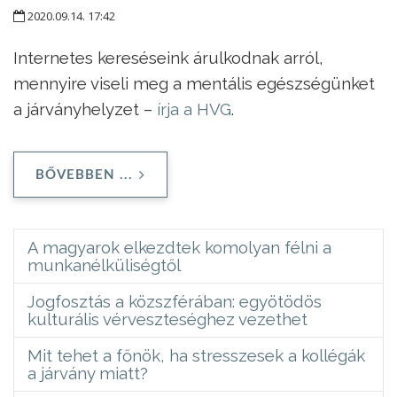
2020.09.14. 17:42
Internetes kereséseink árulkodnak arról,
mennyire viseli meg a mentális egészségünket
a járványhelyzet –
írja a HVG
.
BŐVEBBEN ...
A magyarok elkezdtek komolyan félni a
munkanélküliségtől
Jogfosztás a közszférában: egyötödös
kulturális vérveszteséghez vezethet
Mit tehet a főnök, ha stresszesek a kollégák
a járvány miatt?