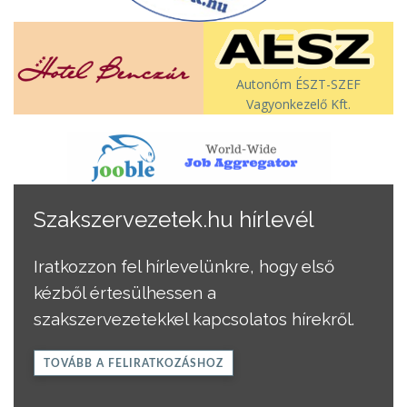
Autonóm ÉSZT-SZEF
Vagyonkezelő Kft.
Szakszervezetek.hu hírlevél
Iratkozzon fel hírlevelünkre, hogy első
kézből értesülhessen a
szakszervezetekkel kapcsolatos hírekről.
TOVÁBB A FELIRATKOZÁSHOZ