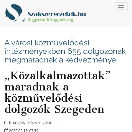
Toggl
navig
A városi közművelődési
intézményekben 655 dolgozónak
megmaradnak a kedvezményei
„Közalkalmazottak”
maradnak a
közművelődési
dolgozók Szegeden
Kategória:
Közszolgálat
2020.09.18. 07:39