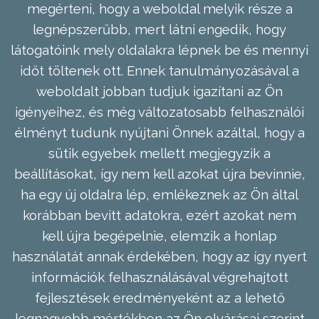
megérteni, hogy a weboldal melyik része a
legnépszerűbb, mert látni engedik, hogy
látogatóink mely oldalakra lépnek be és mennyi
időt töltenek ott. Ennek tanulmányozásával a
weboldalt jobban tudjuk igazítani az Ön
igényeihez, és még változatosabb felhasználói
élményt tudunk nyújtani Önnek azáltal, hogy a
sütik egyebek mellett megjegyzik a
beállításokat, így nem kell azokat újra bevinnie,
ha egy új oldalra lép, emlékeznek az Ön által
korábban bevitt adatokra, ezért azokat nem
kell újra begépelnie, elemzik a honlap
használatát annak érdekében, hogy az így nyert
információk felhasználásával végrehajtott
fejlesztések eredményeként az a lehető
legnagyobb mértékben az Ön elvárásai szerint