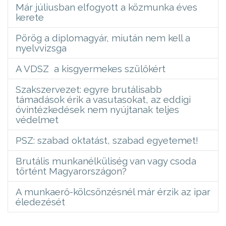
Már júliusban elfogyott a közmunka éves
kerete
Pörög a diplomagyár, miután nem kell a
nyelvvizsga
A VDSZ a kisgyermekes szülőkért
Szakszervezet: egyre brutálisabb
támadások érik a vasutasokat, az eddigi
óvintézkedések nem nyújtanak teljes
védelmet
PSZ: szabad oktatást, szabad egyetemet!
Brutális munkanélküliség van vagy csoda
történt Magyarországon?
A munkaerő-kölcsönzésnél már érzik az ipar
éledezését