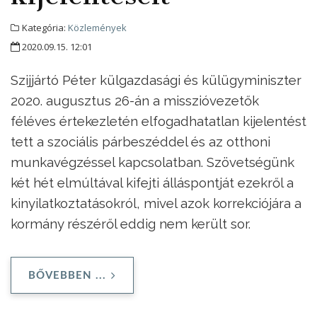
Kategória:
Közlemények
2020.09.15. 12:01
Szijjártó Péter külgazdasági és külügyminiszter
2020. augusztus 26-án a misszióvezetők
féléves értekezletén elfogadhatatlan kijelentést
tett a szociális párbeszéddel és az otthoni
munkavégzéssel kapcsolatban. Szövetségünk
két hét elmúltával kifejti álláspontját ezekről a
kinyilatkoztatásokról, mivel azok korrekciójára a
kormány részéről eddig nem került sor.
BŐVEBBEN ...