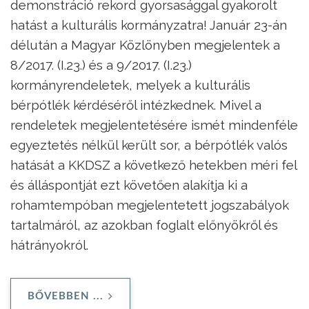
demonstráció rekord gyorsasággal gyakorolt
hatást a kulturális kormányzatra! Január 23-án
délután a Magyar Közlönyben megjelentek a
8/2017. (I.23.) és a 9/2017. (I.23.)
kormányrendeletek, melyek a kulturális
bérpótlék kérdéséről intézkednek. Mivel a
rendeletek megjelentetésére ismét mindenféle
egyeztetés nélkül került sor, a bérpótlék valós
hatását a KKDSZ a következő hetekben méri fel
és álláspontját ezt követően alakítja ki a
rohamtempóban megjelentetett jogszabályok
tartalmáról, az azokban foglalt előnyökről és
hátrányokról.
BŐVEBBEN ...