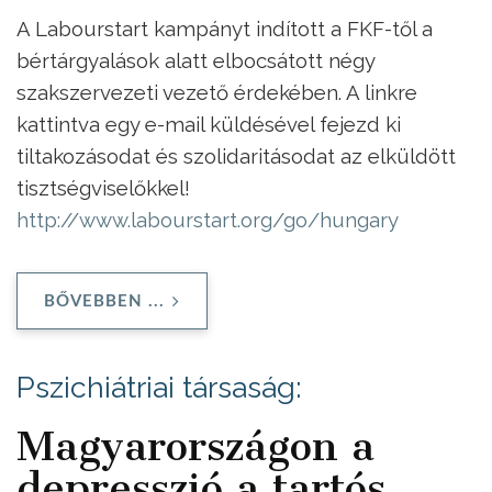
A Labourstart kampányt indított a FKF-től a
bértárgyalások alatt elbocsátott négy
szakszervezeti vezető érdekében. A linkre
kattintva egy e-mail küldésével fejezd ki
tiltakozásodat és
szolidaritásodat
az elküldött
tisztségviselőkkel!
http://www.labourstart.org/go/
hungary
BŐVEBBEN ...
Pszichiátriai társaság:
Magyarországon a
depresszió a tartós