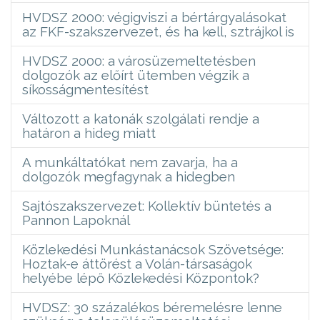
HVDSZ 2000: végigviszi a bértárgyalásokat
az FKF-szakszervezet, és ha kell, sztrájkol is
HVDSZ 2000: a városüzemeltetésben
dolgozók az előírt ütemben végzik a
síkosságmentesítést
Változott a katonák szolgálati rendje a
határon a hideg miatt
A munkáltatókat nem zavarja, ha a
dolgozók megfagynak a hidegben
Sajtószakszervezet: Kollektív büntetés a
Pannon Lapoknál
Közlekedési Munkástanácsok Szövetsége:
Hoztak-e áttörést a Volán-társaságok
helyébe lépő Közlekedési Központok?
HVDSZ: 30 százalékos béremelésre lenne