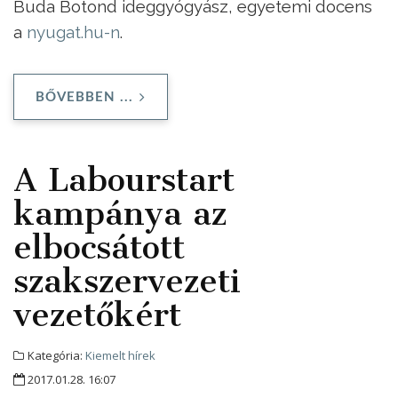
Buda Botond ideggyógyász, egyetemi docens
a
nyugat.hu-n
.
BŐVEBBEN ...
A Labourstart
kampánya az
elbocsátott
szakszervezeti
vezetőkért
Kategória:
Kiemelt hírek
2017.01.28. 16:07