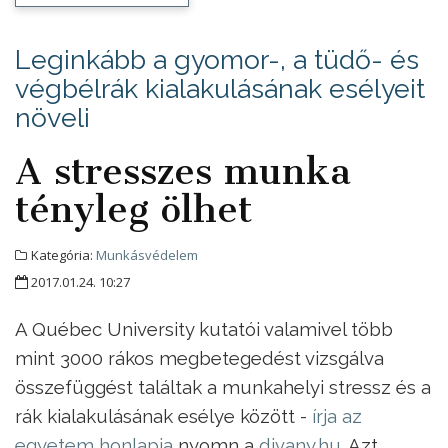
Leginkább a gyomor-, a tüdő- és
végbélrák kialakulásának esélyeit
növeli
A stresszes munka
tényleg ölhet
Kategória:
Munkásvédelem
2017.01.24. 10:27
A Québec University kutatói valamivel több
mint 3000 rákos megbetegedést vizsgálva
összefüggést találtak a munkahelyi stressz és a
rák kialakulásának esélye között -
írja az
egyetem honlapja
nyomn a
divany.hu
. Azt