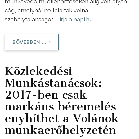
munkavédelmi ellenőrzéseken alig volt olyan
cég, amelynél ne találtak volna
szabálytalanságot –
írja a napi.hu
.
BŐVEBBEN ...
Közlekedési
Munkástanácsok:
2017-ben csak
markáns béremelés
enyhíthet a Volánok
munkaerőhelyzetén