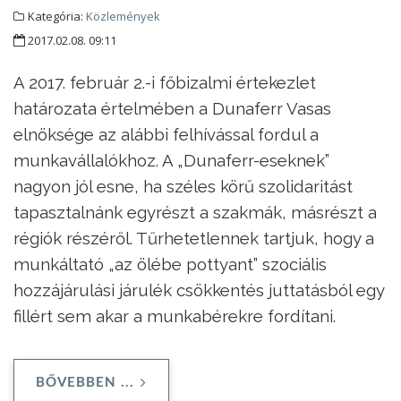
Kategória:
Közlemények
2017.02.08. 09:11
A 2017. február 2.-i főbizalmi értekezlet
határozata értelmében a Dunaferr Vasas
elnöksége az alábbi felhívással fordul a
munkavállalókhoz. A „Dunaferr-eseknek”
nagyon jól esne, ha széles körű szolidaritást
tapasztalnánk egyrészt a szakmák, másrészt a
régiók részéről. Tűrhetetlennek tartjuk, hogy a
munkáltató „az ölébe pottyant” szociális
hozzájárulási járulék csökkentés juttatásból egy
fillért sem akar a munkabérekre fordítani.
BŐVEBBEN ...