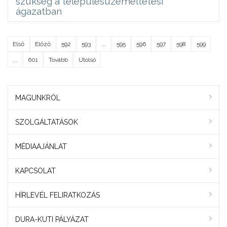
szükség a településüzemeltetési
ágazatban
Első
Előző
592
593
...
595
596
597
598
599
...
601
Tovább
Utolsó
MAGUNKRÓL
SZOLGÁLTATÁSOK
MÉDIAAJÁNLAT
KAPCSOLAT
HÍRLEVÉL FELIRATKOZÁS
DURA-KUTI PÁLYÁZAT