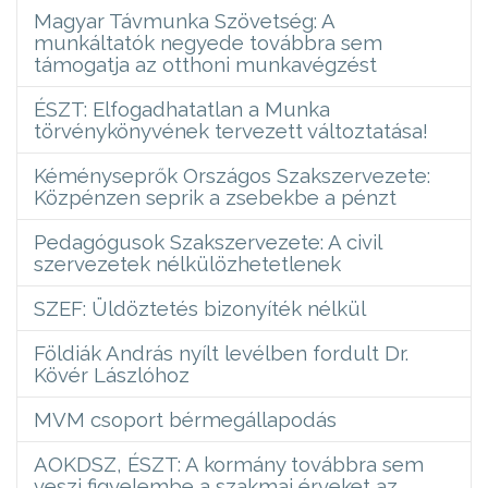
Magyar Távmunka Szövetség: A
munkáltatók negyede továbbra sem
támogatja az otthoni munkavégzést
ÉSZT: Elfogadhatatlan a Munka
törvénykönyvének tervezett változtatása!
Kéményseprők Országos Szakszervezete:
Közpénzen seprik a zsebekbe a pénzt
Pedagógusok Szakszervezete: A civil
szervezetek nélkülözhetetlenek
SZEF: Üldöztetés bizonyíték nélkül
Földiák András nyílt levélben fordult Dr.
Kövér Lászlóhoz
MVM csoport bérmegállapodás
AOKDSZ, ÉSZT: A kormány továbbra sem
veszi figyelembe a szakmai érveket az