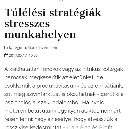
Túlélési stratégiák
stresszes
munkahelyen
Kategória:
Munkásvédelem
2017.05.17. 10:00
A kiállhatatlan főnökök vagy az intrikus kollégák
nemcsak megkeserítik az életünket, de
csökkentik a produktivitásunk és az empátiánk,
sőt még szívinfarktust is okozhatnak - derül ki a
pszichológiai szakirodalomból. Ha nyolc
méteren belül ülünk egy ilyen alaktól, nem árt
résen lenni: nagy az esélye, hogy átvesszük a
rossz viselkedésmintát –
írja a Piac és Profit
.