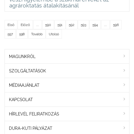
agrároktatás átalakításánál
Első
Előző
...
590
591
592
593
594
...
596
597
598
Tovább
Utolsó
MAGUNKRÓL
SZOLGÁLTATÁSOK
MÉDIAAJÁNLAT
KAPCSOLAT
HÍRLEVÉL FELIRATKOZÁS
DURA-KUTI PÁLYÁZAT