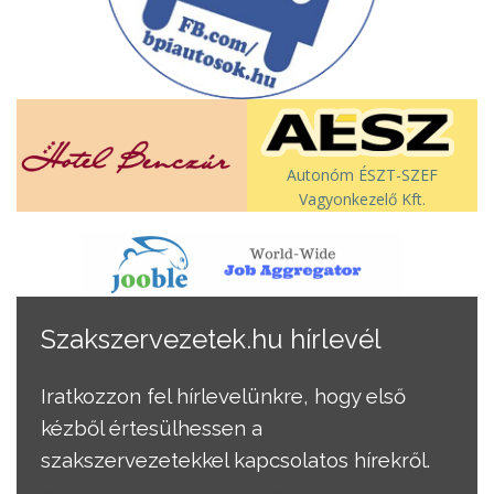
Autonóm ÉSZT-SZEF
Vagyonkezelő Kft.
Szakszervezetek.hu hírlevél
Iratkozzon fel hírlevelünkre, hogy első
kézből értesülhessen a
szakszervezetekkel kapcsolatos hírekről.