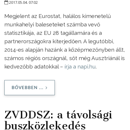
2017.05.04. 07:02
Megjelent az Eurostat, halálos kimenetelű
munkahelyi baleseteket számba vevő
statisztikája, az EU 28 tagállamára és a
partnerországokra kiterjedően. A legutóbbi,
2014-es alapján hazánk a középmezőnyben állt,
számos régiós országnál, sőt még Ausztriánál is
kedvezőbb adatokkal –
írja a napi.hu
.
BŐVEBBEN ...
ZVDDSZ: a távolsági
buszközlekedés