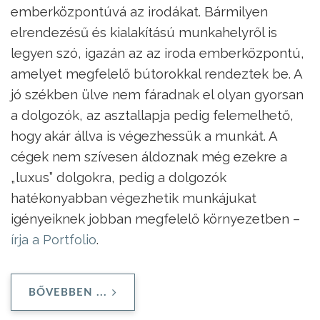
emberközpontúvá az irodákat. Bármilyen
elrendezésű és kialakítású munkahelyről is
legyen szó, igazán az az iroda emberközpontú,
amelyet megfelelő bútorokkal rendeztek be. A
jó székben ülve nem fáradnak el olyan gyorsan
a dolgozók, az asztallapja pedig felemelhető,
hogy akár állva is végezhessük a munkát. A
cégek nem szívesen áldoznak még ezekre a
„luxus” dolgokra, pedig a dolgozók
hatékonyabban végezhetik munkájukat
igényeiknek jobban megfelelő környezetben –
írja a Portfolio
.
BŐVEBBEN ...