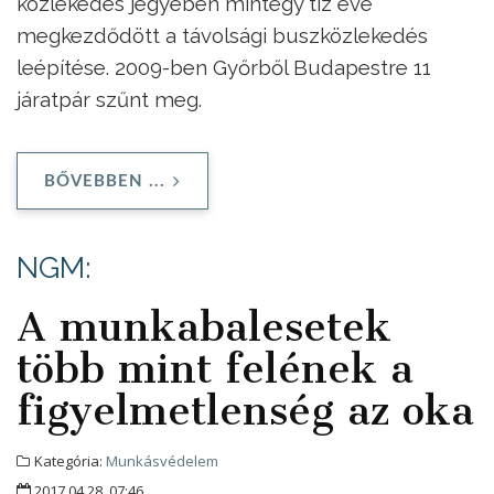
közlekedés jegyében mintegy tíz éve
megkezdődött a távolsági buszközlekedés
leépítése. 2009-ben Győrből Budapestre 11
járatpár szűnt meg.
BŐVEBBEN ...
NGM:
A munkabalesetek
több mint felének a
figyelmetlenség az oka
Kategória:
Munkásvédelem
2017.04.28. 07:46