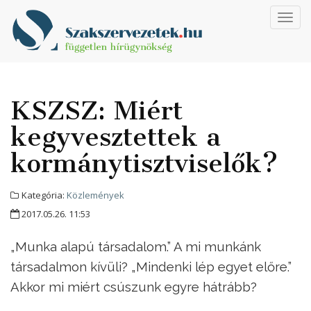
Toggl
navig
KSZSZ: Miért
kegyvesztettek a
kormánytisztviselők?
Kategória:
Közlemények
2017.05.26. 11:53
„Munka alapú társadalom.” A mi munkánk
társadalmon kívüli? „Mindenki lép egyet előre.”
Akkor mi miért csúszunk egyre hátrább?