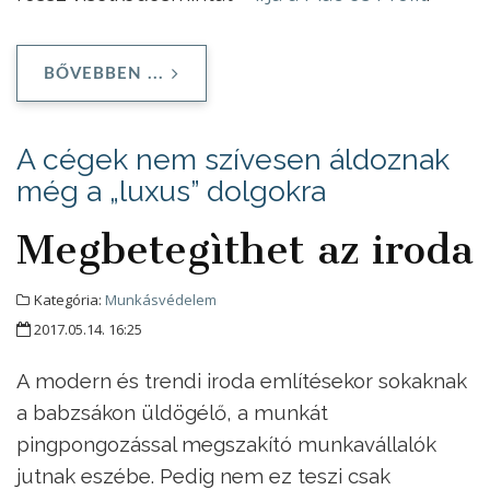
BŐVEBBEN ...
A cégek nem szívesen áldoznak
még a „luxus” dolgokra
Megbetegìthet az iroda
Kategória:
Munkásvédelem
2017.05.14. 16:25
A modern és trendi iroda említésekor sokaknak
a babzsákon üldögélő, a munkát
pingpongozással megszakító munkavállalók
jutnak eszébe. Pedig nem ez teszi csak