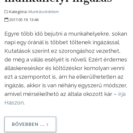
Kategória:
Munkásvédelem
2017.05.19. 13:46
Egyre több idő bejutni a munkahelyekre, sokan
napi egy óránál is többet töltenek ingázással.
Kutatások szerint ez szorongáshoz vezethet,
de még a válás esélyét is növeli. Ezért érdemes
álláskereséskor és költözéskor komolyan venni
ezt a szempontot is, ám ha elkerülhetetlen az
ingázás, akkor is van néhány egyszerű módszer,
amivel mérsékelhető az általa okozott kár –
írja
Haszon
.
BŐVEBBEN ...