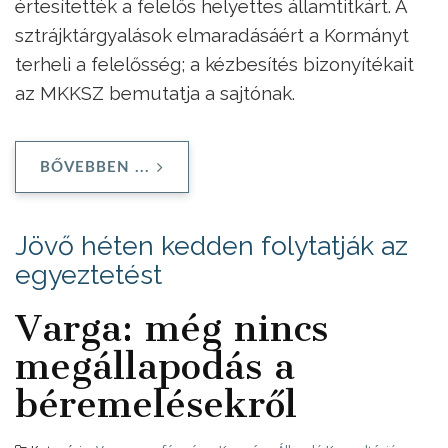
értesítették a felelős helyettes államtitkárt. A
sztrájktárgyalások elmaradásáért a Kormányt
terheli a felelősség; a kézbesítés bizonyítékait
az MKKSZ bemutatja a sajtónak.
BŐVEBBEN ...
Jövő héten kedden folytatják az
egyeztetést
Varga: még nincs
megállapodás a
béremelésekről