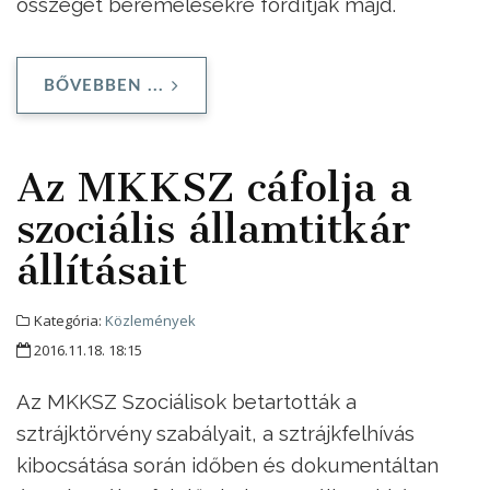
összeget béremelésekre fordítják majd.
BŐVEBBEN ...
Az MKKSZ cáfolja a
szociális államtitkár
állításait
Kategória:
Közlemények
2016.11.18. 18:15
Az MKKSZ Szociálisok betartották a
sztrájktörvény szabályait, a sztrájkfelhívás
kibocsátása során időben és dokumentáltan