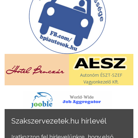
Autonóm ÉSZT-SZEF
Vagyonkezelő Kft.
Szakszervezetek.hu hírlevél
Iratkozzon fel hírlevelünkre, hogy első