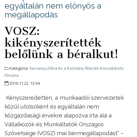
egyáltalán nem előnyös a
megállapodás
VOSZ:
kikényszerítették
belőlünk a béralkut!
Kategória:
Versenyszféra és a Kormány Állandó Konzultációs
Fóruma
2016.11.22. 13:34
Kényszeredetten, a munkaadói szervezetek
közül utolsóként és egyáltalán nem
közgazdasági érvekre alapozva írta alá a
Vállalkozók és Munkáltatók Országos
Szövetsége (VOSZ) mai bérmegállapodást” –