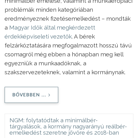
minimálbér emelése, valamint a munkaerőpia­ci
problémák minden kategóriában
eredményeznek fizetésemelkedést – mondták
a
Magyar Idők által megkérdezett
érdekképviseleti vezetők
. A bérek
felzárkóztatására megfogalmazott hosszú távú
csomagról még ebben a hónapban meg kell
egyezniük a munkaadóknak, a
szakszervezeteknek, valamint a kormánynak.
BŐVEBBEN ...
NGM: folytatódtak a minimálbér-
tárgyalások, a kormány nagyarányú reálbér-
emelkedést szeretne jövőre és 2018-ban