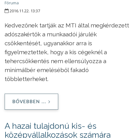
Fóruma
2016.11.22. 13:37
Kedvezőnek tartják az MTI által megkérdezett
adószakértők a munkaadói járulék
csökkentését, ugyanakkor arra is
figyelmeztettek, hogy a kis cégeknél a
tehercsökkentés nem ellensúlyozza a
minimálbér emeléséből fakadó
többletterheket.
BŐVEBBEN ...
A hazai tulajdonú kis- és
középvállalkozások számára