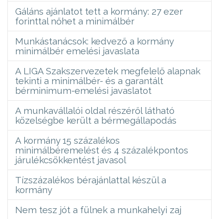
Gáláns ajánlatot tett a kormány: 27 ezer
forinttal nőhet a minimálbér
Munkástanácsok: kedvező a kormány
minimálbér emelési javaslata
A LIGA Szakszervezetek megfelelő alapnak
tekinti a minimálbér- és a garantált
bérminimum-emelési javaslatot
A munkavállalói oldal részéről látható
közelségbe került a bérmegállapodás
A kormány 15 százalékos
minimálbéremelést és 4 százalékpontos
járulékcsökkentést javasol
Tízszázalékos bérajánlattal készül a
kormány
Nem tesz jót a fülnek a munkahelyi zaj