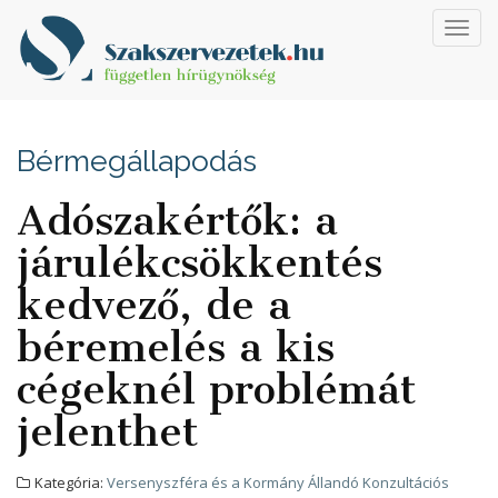
Toggl
navig
Bérmegállapodás
Adószakértők: a
járulékcsökkentés
kedvező, de a
béremelés a kis
cégeknél problémát
jelenthet
Kategória:
Versenyszféra és a Kormány Állandó Konzultációs