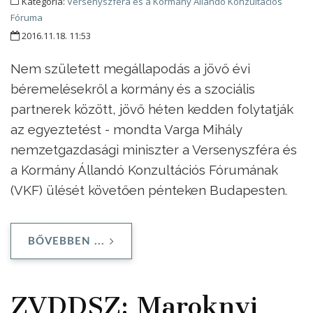
Kategória:
Versenyszféra és a Kormány Állandó Konzultációs
Fóruma
2016.11.18. 11:53
Nem született megállapodás a jövő évi
béremelésekről a kormány és a szociális
partnerek között, jövő héten kedden folytatják
az egyeztetést - mondta Varga Mihály
nemzetgazdasági miniszter a Versenyszféra és
a Kormány Állandó Konzultációs Fórumának
(VKF) ülését követően pénteken Budapesten.
BŐVEBBEN ...
ZVDDSZ: Maroknyi