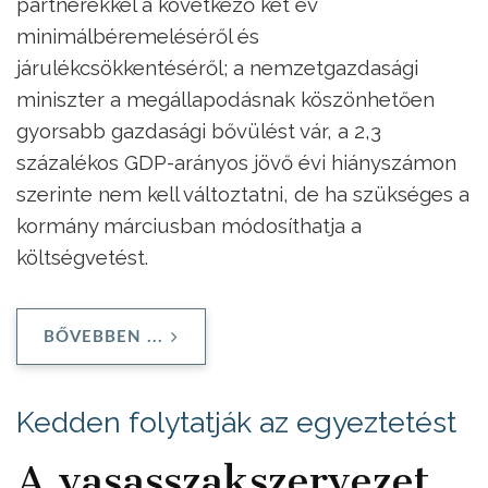
partnerekkel a következő két év
minimálbéremeléséről és
járulékcsökkentéséről; a nemzetgazdasági
miniszter a megállapodásnak köszönhetően
gyorsabb gazdasági bővülést vár, a 2,3
százalékos GDP-arányos jövő évi hiányszámon
szerinte nem kell változtatni, de ha szükséges a
kormány márciusban módosíthatja a
költségvetést.
BŐVEBBEN ...
Kedden folytatják az egyeztetést
A vasasszakszervezet