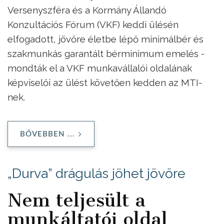
Versenyszféra és a Kormány Állandó
Konzultációs Fórum (VKF) keddi ülésén
elfogadott, jövőre életbe lépő minimálbér és
szakmunkás garantált bérminimum emelés -
mondták el a VKF munkavállalói oldalának
képviselői az ülést követően kedden az MTI-
nek.
BŐVEBBEN ...
„Durva” drágulás jöhet jövőre
Nem teljesült a
munkáltatói oldal