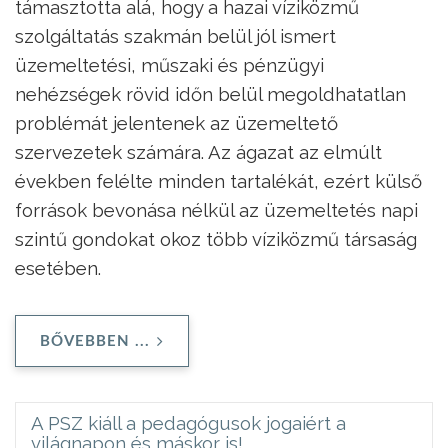
támasztotta alá, hogy a hazai víziközmű
szolgáltatás szakmán belül jól ismert
üzemeltetési, műszaki és pénzügyi
nehézségek rövid időn belül megoldhatatlan
problémát jelentenek az üzemeltető
szervezetek számára. Az ágazat az elmúlt
években felélte minden tartalékát, ezért külső
források bevonása nélkül az üzemeltetés napi
szintű gondokat okoz több víziközmű társaság
esetében.
BŐVEBBEN ...
A PSZ kiáll a pedagógusok jogaiért a
világnapon és máskor is!