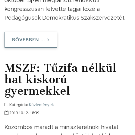
október 14-én megtartott rendkívüli
kongresszusán felvette tagjai közé a
Pedagógusok Demokratikus Szakszervezetét.
BŐVEBBEN ...
MSZF: Tűzifa nélkül
hat kiskorú
gyermekkel
Kategória:
Közlemények
2019.10.12. 18:39
Közömbös maradt a miniszterelnöki hivatal