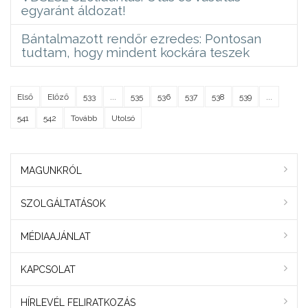
egyaránt áldozat!
Bántalmazott rendőr ezredes: Pontosan
tudtam, hogy mindent kockára teszek
Első
Előző
533
...
535
536
537
538
539
...
541
542
Tovább
Utolsó
MAGUNKRÓL
SZOLGÁLTATÁSOK
MÉDIAAJÁNLAT
KAPCSOLAT
HÍRLEVÉL FELIRATKOZÁS