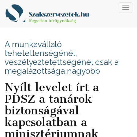
Toggl
navig
A munkavállaló
tehetetlenségénél,
veszélyeztetettségénél csak a
megalázottsága nagyobb
Nyílt levelet írt a
PDSZ a tanárok
biztonságával
kapcsolatban a
minisztériumnak