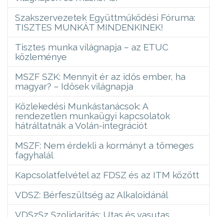
Szakszervezetek Együttműködési Fóruma:
TISZTES MUNKÁT MINDENKINEK!
Tisztes munka világnapja – az ETUC
közleménye
MSZF SZK: Mennyit ér az idős ember, ha
magyar? – Idősek világnapja
Közlekedési Munkástanácsok: A
rendezetlen munkaügyi kapcsolatok
hátráltatnák a Volán-integrációt
MSZF: Nem érdekli a kormányt a tömeges
fagyhalál
Kapcsolatfelvétel az FDSZ és az ITM között
VDSZ: Bérfeszültség az Alkaloidánál
VDSzSz Szolidaritás: Utas és vasutas