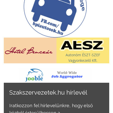
Autonóm ÉSZT-SZEF
Vagyonkezelő Kft.
Szakszervezetek.hu hírlevél
Iratkozzon fel hírlevelünkre, hogy első
kézből értesülhessen a