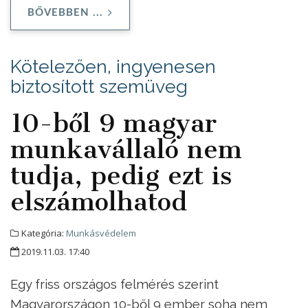
BŐVEBBEN ...
Kötelezően, ingyenesen
biztosított szemüveg
10-ből 9 magyar
munkavállaló nem
tudja, pedig ezt is
elszámolhatod
Kategória:
Munkásvédelem
2019.11.03. 17:40
Egy friss országos felmérés szerint
Magyarországon 10-ből 9 ember soha nem