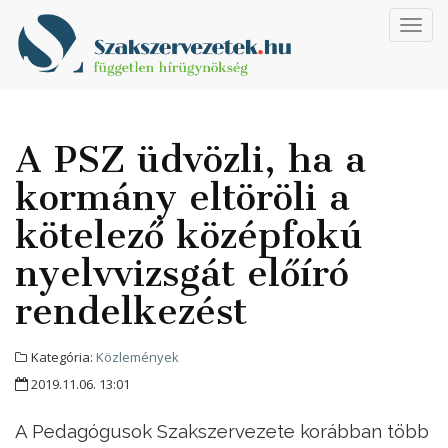
Toggl
navig
A PSZ üdvözli, ha a
kormány eltöröli a
kötelező középfokú
nyelvvizsgát előíró
rendelkezést
Kategória:
Közlemények
2019.11.06. 13:01
A Pedagógusok Szakszervezete korábban több