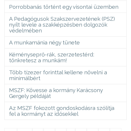
Porrobbanás történt egy visontai üzemben
A Pedagógusok Szakszervezetének (PSZ)
nyílt levele a szakképzésben dolgozók
védelmében
A munkamánia négy tünete
Kéményseprő-rák, szerzetestérd:
tönkretesz a munkám!
Több tízezer forinttal kellene növelni a
minimálbért
MSZF: Kövesse a kormány Karácsony
Gergely példáját
Az MSZF fokozott gondoskodásra szólítja
fel a kormányt az idősekkel