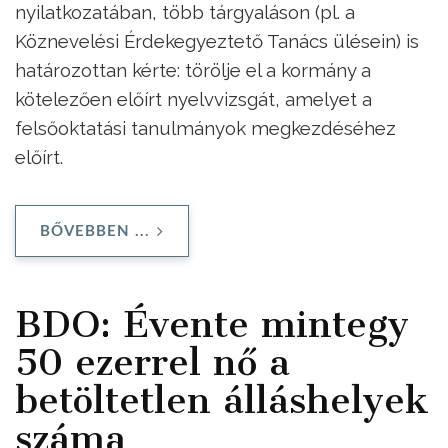
nyilatkozatában, több tárgyaláson (pl. a
Köznevelési Érdekegyeztető Tanács ülésein) is
határozottan kérte: törölje el a kormány a
kötelezően előírt nyelvvizsgát, amelyet a
felsőoktatási tanulmányok megkezdéséhez
előírt.
BŐVEBBEN ...
BDO: Évente mintegy
50 ezerrel nő a
betöltetlen álláshelyek
száma