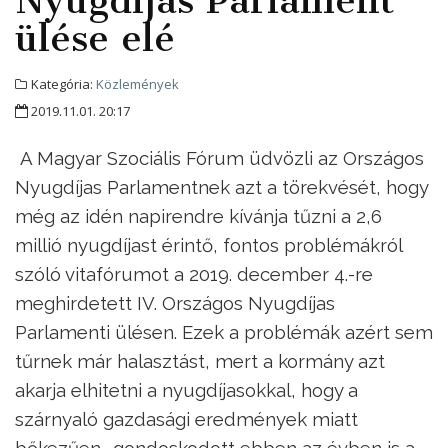
Nyugdíjas Parlament
ülése elé
Kategória:
Közlemények
2019.11.01. 20:17
A Magyar Szociális Fórum üdvözli az Országos
Nyugdíjas Parlamentnek azt a törekvését, hogy
még az idén napirendre kívánja tűzni a 2,6
millió nyugdíjast érintő, fontos problémákról
szóló vitafórumot a 2019. december 4.-re
meghirdetett IV. Országos Nyugdíjas
Parlamenti ülésen. Ezek a problémák azért sem
tűrnek már halasztást, mert a kormány azt
akarja elhitetni a nyugdíjasokkal, hogy a
szárnyaló gazdasági eredmények miatt