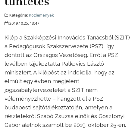
tüntetés
Kategória:
Közlemények
2019.10.25. 13:47
Kilép a Szakképzési Innovációs Tanácsból (SZIT)
a Pedagógusok Szakszervezete (PSZ), így
döntött az Országos Vezetőség. Erről a PSZ
levélben tájékoztatta Palkovics László
minisztert. A kilépést az indokolja, hogy az
elmúlt egy évben megjelent
jogszabálytervezeteket a SZIT nem
véleményezhette – hangzott el a PSZ
budapesti sajtótájékoztatóján, amelyen a
részletekről Szabó Zsuzsa elnök és Gosztonyi
Gábor alelnök számolt be 2019. október 25-én.