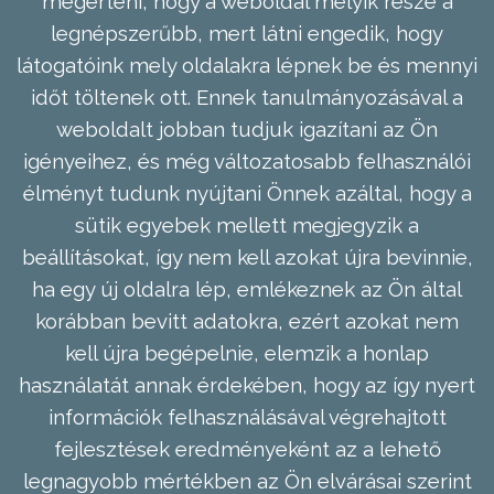
megérteni, hogy a weboldal melyik része a
legnépszerűbb, mert látni engedik, hogy
látogatóink mely oldalakra lépnek be és mennyi
időt töltenek ott. Ennek tanulmányozásával a
weboldalt jobban tudjuk igazítani az Ön
igényeihez, és még változatosabb felhasználói
élményt tudunk nyújtani Önnek azáltal, hogy a
sütik egyebek mellett megjegyzik a
beállításokat, így nem kell azokat újra bevinnie,
ha egy új oldalra lép, emlékeznek az Ön által
korábban bevitt adatokra, ezért azokat nem
kell újra begépelnie, elemzik a honlap
használatát annak érdekében, hogy az így nyert
információk felhasználásával végrehajtott
fejlesztések eredményeként az a lehető
legnagyobb mértékben az Ön elvárásai szerint