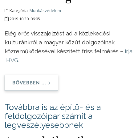
Kategória:
Munkásvédelem
2019.10.30. 06:05
Elég erős visszajelzést ad a közlekedési
kultúránkról a magyar közút dolgozóinak
közreműködésével készített friss felmérés –
írja
HVG
.
BŐVEBBEN ...
Továbbra is az építő- és a
feldolgozóipar számít a
legveszélyesebbnek