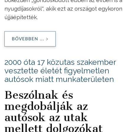
bőkezűen „gondoskodott ebben az évben is a
nyugdíjasokról", akik ezt az országot egykoron
újjáépítették.
BŐVEBBEN ...
2000 óta 17 közutas szakember
vesztette életét figyelmetlen
autósok miatt munkaterületen
Beszólnak és
megdobálják az
autósok az utak
mellett dolgozókat