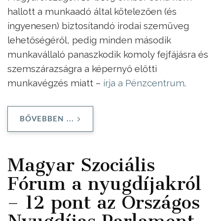
hallott a munkaadó által kötelezően (és
ingyenesen) biztosítandó irodai szemüveg
lehetőségéről, pedig minden második
munkavállaló panaszkodik komoly fejfájásra és
szemszárazságra a képernyő előtti
munkavégzés miatt –
írja a Pénzcentrum
.
BŐVEBBEN ...
Magyar Szociális
Fórum a nyugdíjakról
– 12 pont az Országos