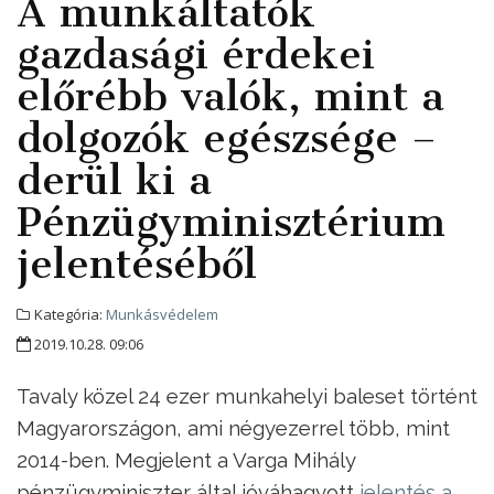
A munkáltatók
gazdasági érdekei
előrébb valók, mint a
dolgozók egészsége –
derül ki a
Pénzügyminisztérium
jelentéséből
Kategória:
Munkásvédelem
2019.10.28. 09:06
Tavaly közel 24 ezer munkahelyi baleset történt
Magyarországon, ami négyezerrel több, mint
2014-ben. Megjelent a Varga Mihály
pénzügyminiszter által jóváhagyott
jelentés a