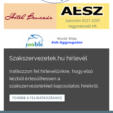
Autonóm ÉSZT-SZEF
Vagyonkezelő Kft.
Szakszervezetek.hu hírlevél
Iratkozzon fel hírlevelünkre, hogy első
kézből értesülhessen a
szakszervezetekkel kapcsolatos hírekről.
TOVÁBB A FELIRATKOZÁSHOZ