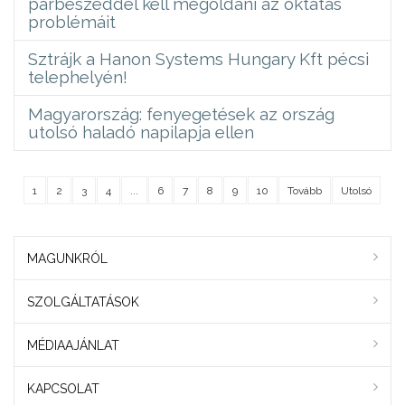
párbeszéddel kell megoldani az oktatás
problémáit
Sztrájk a Hanon Systems Hungary Kft pécsi
telephelyén!
Magyarország: fenyegetések az ország
utolsó haladó napilapja ellen
1
2
3
4
...
6
7
8
9
10
Tovább
Utolsó
MAGUNKRÓL
SZOLGÁLTATÁSOK
MÉDIAAJÁNLAT
KAPCSOLAT