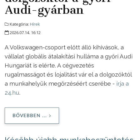
Audi-gyárban
Kategória:
Hírek
2026.07.14. 16:12
A Volkswagen-csoport előtt álló kihívások, a
vállalat globális átalakítási hulláma a győri Audi
Hungariát is elérte. A cégvezetés
rugalmasságot és lojalitást vár el a dolgozóktól
a munkahelyük megőrzéséért cserébe -
írja a
24.hu
.
BŐVEBBEN ...