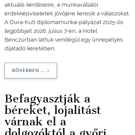
aktuális kérdéseire, a munkavállalói
érdekképviseletek jövőjére keresik a válaszokat.
A Dura-Kuti diplomamunka-pályázat 2025-ös
legjobbjait 2026. július 7-én, a Hotel
Benczúrban láttuk vendégül egy ünnepélyes
díjátadó keretében.
BŐVEBBEN ...
Befagyasztják a
béreket, lojalitást
várnak el a
dolgozóktól a győri