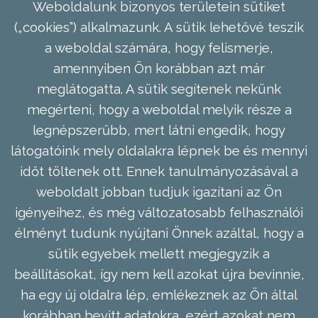
Weboldalunk bizonyos területein sütiket
(„cookies”) alkalmazunk. A sütik lehetővé teszik
a weboldal számára, hogy felismerje,
amennyiben Ön korábban azt már
meglátogatta. A sütik segítenek nekünk
megérteni, hogy a weboldal melyik része a
legnépszerűbb, mert látni engedik, hogy
látogatóink mely oldalakra lépnek be és mennyi
időt töltenek ott. Ennek tanulmányozásával a
weboldalt jobban tudjuk igazítani az Ön
igényeihez, és még változatosabb felhasználói
élményt tudunk nyújtani Önnek azáltal, hogy a
sütik egyebek mellett megjegyzik a
beállításokat, így nem kell azokat újra bevinnie,
ha egy új oldalra lép, emlékeznek az Ön által
korábban bevitt adatokra, ezért azokat nem