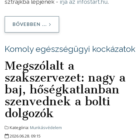
sztrájkba lépjenek -
írja az infostart.hu
.
BŐVEBBEN ...
Komoly egészségügyi kockázatok
Megszólalt a
szakszervezet: nagy a
baj, hőségkatlanban
szenvednek a bolti
dolgozók
Kategória:
Munkásvédelem
2026.06.28. 09:15