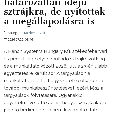
határozatlan idejű
sztrájkra, de nyitottak
a megállapodásra is
Kategória:
Közlemények
2026.07.25. 08:46
A Hanon Systems Hungary Kft. székesfehérvári
és pécsi telephelyén működő sztrájkbizottság
és a munkáltató között 2026. július 23-án újabb
egyeztetésre került sor. A tárgyaláson a
munkáltató jelezte, hogy szeretné elkerülni a
további munkabeszüntetéseket, ezért kész a
tárgyalások folytatására. Ugyanakkor
egyértelművé tette azt is, hogy a sztrájk alapját
jelentő bérkérdésben nem kíván változtatni