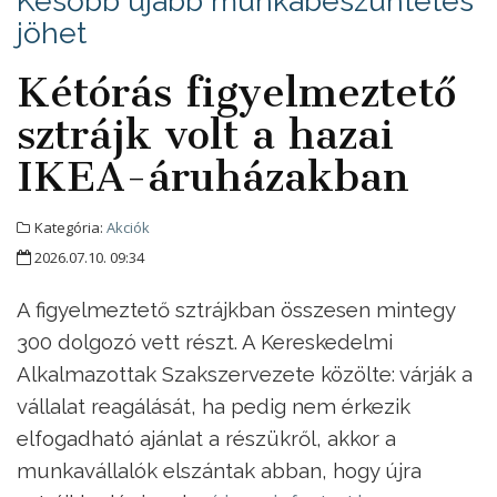
Később újabb munkabeszüntetés
jöhet
Kétórás figyelmeztető
sztrájk volt a hazai
IKEA-áruházakban
Kategória:
Akciók
2026.07.10. 09:34
A figyelmeztető sztrájkban összesen mintegy
300 dolgozó vett részt. A Kereskedelmi
Alkalmazottak Szakszervezete közölte: várják a
vállalat reagálását, ha pedig nem érkezik
elfogadható ajánlat a részükről, akkor a
munkavállalók elszántak abban, hogy újra