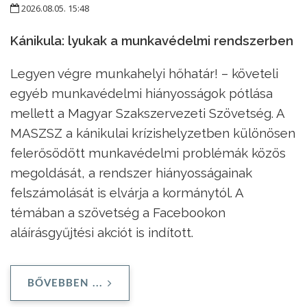
2026.08.05. 15:48
Kánikula: lyukak a munkavédelmi rendszerben
Legyen végre munkahelyi hőhatár! – követeli
egyéb munkavédelmi hiányosságok pótlása
mellett a Magyar Szakszervezeti Szövetség. A
MASZSZ a kánikulai krízishelyzetben különösen
felerősödött munkavédelmi problémák közös
megoldását, a rendszer hiányosságainak
felszámolását is elvárja a kormánytól. A
témában a szövetség a Facebookon
aláírásgyűjtési akciót is indított.
BŐVEBBEN ...