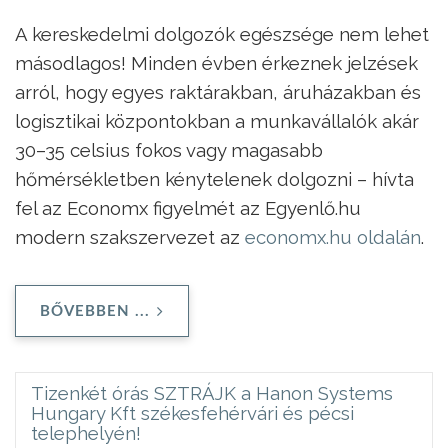
A kereskedelmi dolgozók egészsége nem lehet
másodlagos! Minden évben érkeznek jelzések
arról, hogy egyes raktárakban, áruházakban és
logisztikai központokban a munkavállalók akár
30–35 celsius fokos vagy magasabb
hőmérsékletben kénytelenek dolgozni – hívta
fel az Economx figyelmét az Egyenlő.hu
modern szakszervezet az
economx.hu oldalán
.
BŐVEBBEN ...
Tizenkét órás SZTRÁJK a Hanon Systems
Hungary Kft székesfehérvári és pécsi
telephelyén!