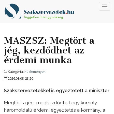
Toggl
navig
MASZSZ: Megtört a
jég, kezdődhet az
érdemi munka
Kategória:
Közlemények
2026.08.08. 23:20
Szakszervezetekkel is egyeztetett a miniszter
Megtört a jég, megkezdődhet egy komoly
háromoldalú érdemi egyeztetés a kormány, a