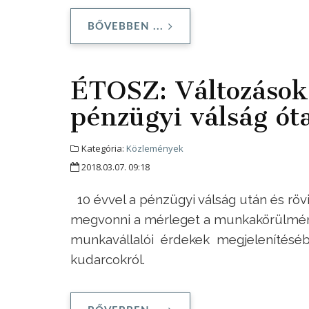
BŐVEBBEN ...
ÉTOSZ: Változások
pénzügyi válság ót
Kategória:
Közlemények
2018.03.07. 09:18
10 évvel a pénzügyi válság után és röv
megvonni a mérleget a munkakörülmén
munkavállalói érdekek megjelenítéséb
kudarcokról.