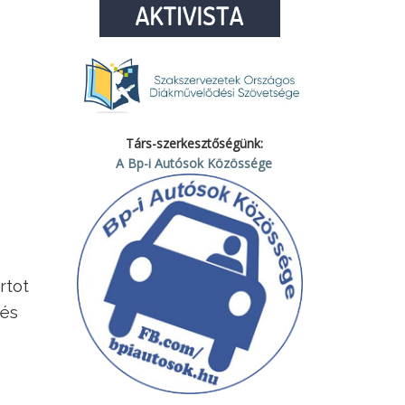
Társ-szerkesztőségünk:
A Bp-i Autósok Közössége
rtot
 és