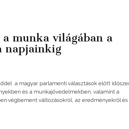
 a munka világában a
a napjainkig
iddel a magyar parlamenti választások előtt
idősze
yekben és a munkajövedelmekben, valamint a
en végbement változásokról, az eredményekről és