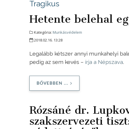
Tragikus
Hetente belehal e
Kategória:
Munkásvédelem
2018.02.16. 13:28
Legalább kétszer annyi munkahelyi bales
pedig az sem kevés –
írja a Népszava
.
BŐVEBBEN ...
Rózsáné dr. Lupkov
szakszervezeti tis