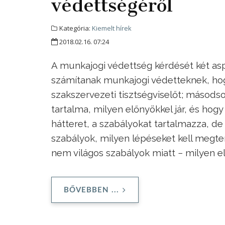
védettségéről
Kategória:
Kiemelt hírek
2018.02.16. 07:24
A munkajogi védettség kérdését két as
számítanak munkajogi védetteknek, hog
szakszervezeti tisztségviselőt; másodso
tartalma, milyen előnyökkel jár, és hogy
hátteret, a szabályokat tartalmazza, d
szabályok, milyen lépéseket kell megten
nem világos szabályok miatt − milyen e
BŐVEBBEN ...