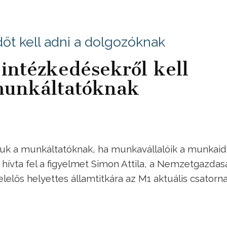
őt kell adni a dolgozóknak
intézkedésekről kell
munkáltatóknak
uk a munkáltatóknak, ha munkavállalóik a munkai
hívta fel a figyelmet Simon Attila, a Nemzetgazdas
elős helyettes államtitkára az M1 aktuális csatorn