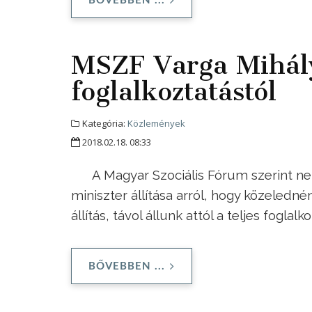
BŐVEBBEN ...
MSZF Varga Mihályn
foglalkoztatástól
Kategória:
Közlemények
2018.02.18. 08:33
A Magyar Szociális Fórum szerint nem
miniszter állítása arról, hogy közeledné
állítás, távol állunk attól a teljes fogl
BŐVEBBEN ...