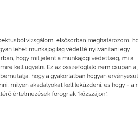
pektusból vizsgálom, elsősorban meghatározom, ho
yan lehet munkajogilag védetté nyilvánítani egy
rban, hogy mit jelent a munkajogi védettség, mi a
 mire kell ügyelni. Ez az összefoglaló nem csupán a 
e bemutatja, hogy a gyakorlatban hogyan érvényesü
ni, milyen akadályokat kell leküzdeni, és hogy – a 
ltérő értelmezések forognak "közszájon".