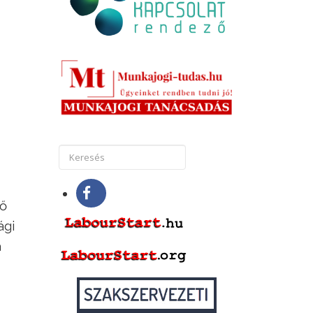
dő
ági
a