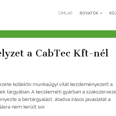
CÍMLAP
ROVATOK
KÖ
lyzet a CabTec Kft-nél
zete kollektív munkaügyi vitát kezdeményezett a
nek tárgyában. A kecskeméti gyárban a szakszervez
ezte a bértárgyalást, átadva írásos javaslatát a
ásra nem került sor.