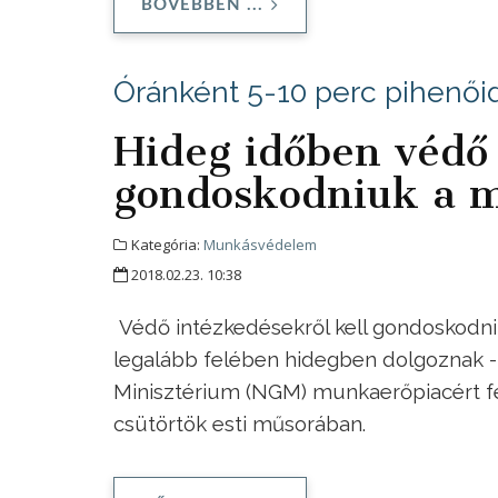
BŐVEBBEN ...
Óránként 5-10 perc pihenőid
Hideg időben védő 
gondoskodniuk a 
Kategória:
Munkásvédelem
2018.02.23. 10:38
Védő intézkedésekről kell gondoskodni
legalább felében hidegben dolgoznak - 
Minisztérium (NGM) munkaerőpiacért fel
csütörtök esti műsorában.