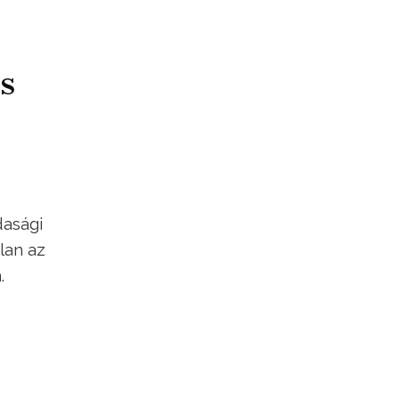
s
dasági
lan az
.