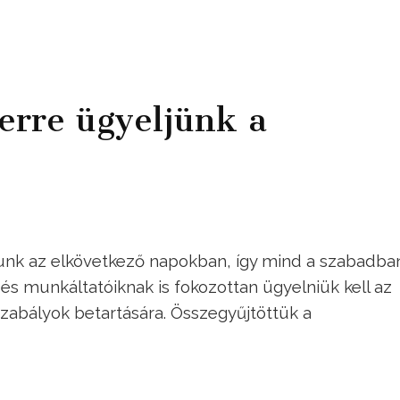
 erre ügyeljünk a
tunk az elkövetkező napokban, így mind a szabadba
s munkáltatóiknak is fokozottan ügyelniük kell az
abályok betartására. Összegyűjtöttük a