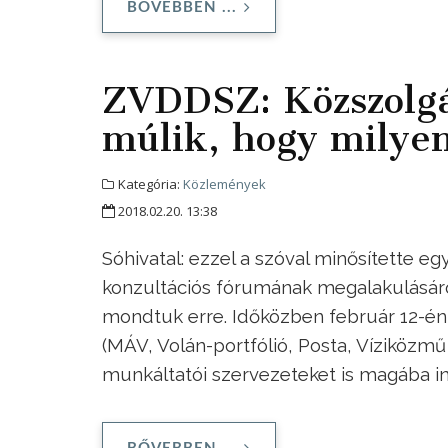
BŐVEBBEN ...
ZVDDSZ: Közszolgá
múlik, hogy milyen
Kategória:
Közlemények
2018.02.20. 13:38
Sóhivatal: ezzel a szóval minősítette e
konzultációs fórumának megalakulásáról
mondtuk erre. Időközben február 12-én h
(MÁV, Volán-portfólió, Posta, Víziközmű
munkáltatói szervezeteket is magába int