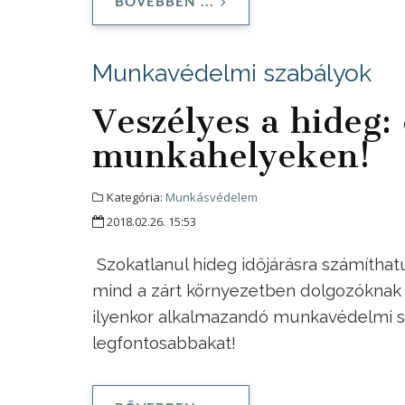
BŐVEBBEN ...
Munkavédelmi szabályok
Veszélyes a hideg:
munkahelyeken!
Kategória:
Munkásvédelem
2018.02.26. 15:53
Szokatlanul hideg időjárásra számítha
mind a zárt környezetben dolgozóknak é
ilyenkor alkalmazandó munkavédelmi sz
legfontosabbakat!