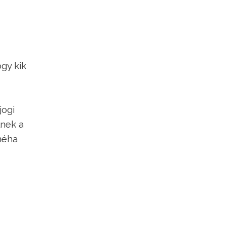
gy kik
jogi
lnek a
néha