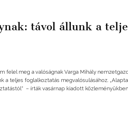
ak: távol állunk a telje
 felel meg a valóságnak Varga Mihály nemzetgaz
nk a teljes foglalkoztatás megvalósulásához. „Alapta
alkoztatástól" – írták vasárnap kiadott közleményükben