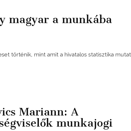
gy magyar a munkába
et történik, mint amit a hivatalos statisztika mutat
ics Mariann: A
ztségviselők munkajogi