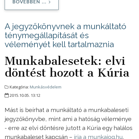
BŐVEBBEN ...
A jegyzőkönyvnek a munkáltató
ténymegállapítását és
véleményét kell tartalmaznia
Munkabalesetek: elvi
döntést hozott a Kúria
Kategória:
Munkásvédelem
2015.10.05. 13:12
Mást is beírhat a munkáltató a munkabaleseti
jegyzőkönyvbe, mint ami a hatóság véleménye
- erre az elvi döntésre jutott a Kúria egy halálos
munkabaleset kapcsán –
írja a munkajog.hu
.