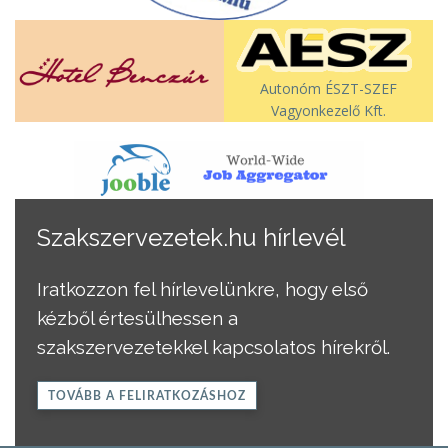
Autonóm ÉSZT-SZEF
Vagyonkezelő Kft.
Szakszervezetek.hu hírlevél
Iratkozzon fel hírlevelünkre, hogy első
kézből értesülhessen a
szakszervezetekkel kapcsolatos hírekről.
TOVÁBB A FELIRATKOZÁSHOZ