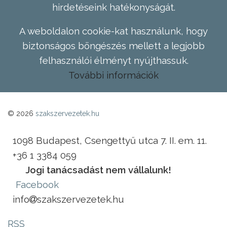
hirdetéseink hatékonyságát.
A weboldalon cookie-kat használunk, hogy
biztonságos böngészés mellett a legjobb
felhasználói élményt nyújthassuk.
További információk
© 2026
szakszervezetek.hu
1098 Budapest, Csengettyű utca 7. II. em. 11.
+36 1 3384 059
Jogi tanácsadást nem vállalunk!
Facebook
info
szakszervezetek.hu
RSS