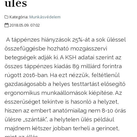
ülés
Kategória:
Munkásvédelem
2018.05.09. 07:02
A táppénzes hiányzások 25%-át a sok üléssel
összefüggésbe hozható mozgásszervi
betegségek adják ki. A KSH adatai szerint az
összes táppénzes kiadás 89 milliárd forintra
rúgott 2016-ban. Ha ezt nézzük, feltétlenül
gazdaságosabb a helyes testtartást elősegítő
ergonomikus munkaállomások kiépítése. Az
ésszerűséget tekintve is hasonló a helyzet,
hiszen az embert anatómiailag nem 8-10 órás
ülésre „szánták”, a helytelen ülés például
majdnem kétszer jobban terheli a gerincet,
mint az állás.