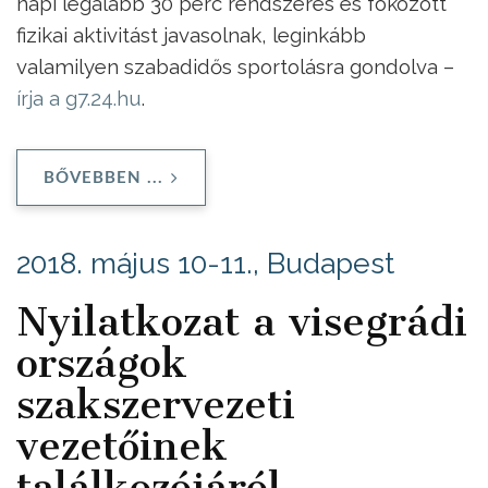
napi legalább 30 perc rendszeres és fokozott
fizikai aktivitást javasolnak, leginkább
valamilyen szabadidős sportolásra gondolva –
írja a g7.24.hu
.
BŐVEBBEN ...
2018. május 10-11., Budapest
Nyilatkozat a visegrádi
országok
szakszervezeti
vezetőinek
találkozójáról