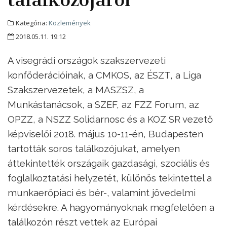
Kategória:
Közlemények
2018.05.11. 19:12
A visegrádi országok szakszervezeti
konföderációinak, a CMKOS, az ÉSZT, a Liga
Szakszervezetek, a MASZSZ, a
Munkástanácsok, a SZEF, az FZZ Forum, az
OPZZ, a NSZZ Solidarnosc és a KOZ SR vezető
képviselői 2018. május 10-11-én, Budapesten
tartották soros találkozójukat, amelyen
áttekintették országaik gazdasági, szociális és
foglalkoztatási helyzetét, különös tekintettel a
munkaerőpiaci és bér-, valamint jövedelmi
kérdésekre. A hagyományoknak megfelelően a
találkozón részt vettek az Európai