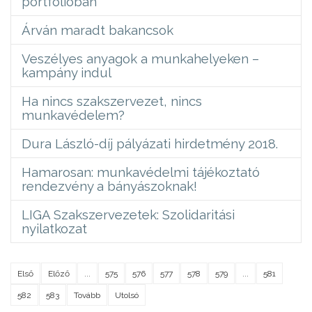
portfólióban
Árván maradt bakancsok
Veszélyes anyagok a munkahelyeken –
kampány indul
Ha nincs szakszervezet, nincs
munkavédelem?
Dura László-díj pályázati hirdetmény 2018.
Hamarosan: munkavédelmi tájékoztató
rendezvény a bányászoknak!
LIGA Szakszervezetek: Szolidaritási
nyilatkozat
Első
Előző
...
575
576
577
578
579
...
581
582
583
Tovább
Utolsó