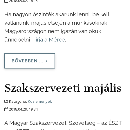
2018.05.02. 14:15
Ha nagyon őszinték akarunk lenni, be kell
vallanunk: május elsején a munkásoknak
Magyarországon nem igazán van okuk
ünnepelni –
írja a Mérce
.
BŐVEBBEN ...
Szakszervezeti majális
Kategória:
Közlemények
2018.04.29. 19:34
A Magyar Szakszervezeti Szövetség – az ÉSZT