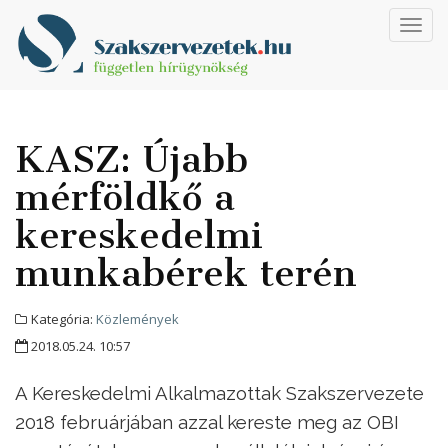
Toggl
navig
KASZ: Újabb
mérföldkő a
kereskedelmi
munkabérek terén
Kategória:
Közlemények
2018.05.24. 10:57
A Kereskedelmi Alkalmazottak Szakszervezete
2018 februárjában azzal kereste meg az OBI