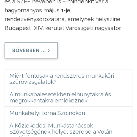
és a SZEF nevében is – mindenkit vár a
hagyományos május 1-jei
rendezvénysorozatára, amelynek helyszíne
Budapest XIV. kerület Városligeti nagysátor.
BŐVEBBEN ...
Miért fontosak a rendszeres munkaköri
szűrővizsgálatok?
A munkabalesetekben elhunytakra és
megrokkantakra emlékeznek
Munkahelyi torna Szolnokon
A Közlekedési Munkástanácsok
Szövetségének helye, szerepe a Volán-