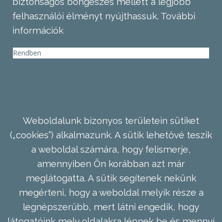
biztonságos böngészés mellett a legjobb
felhasználói élményt nyújthassuk.
További
információk
Rendben
Weboldalunk bizonyos területein sütiket
(„cookies”) alkalmazunk. A sütik lehetővé teszik
a weboldal számára, hogy felismerje,
amennyiben Ön korábban azt már
meglátogatta. A sütik segítenek nekünk
megérteni, hogy a weboldal melyik része a
legnépszerűbb, mert látni engedik, hogy
látogatóink mely oldalakra lépnek be és mennyi