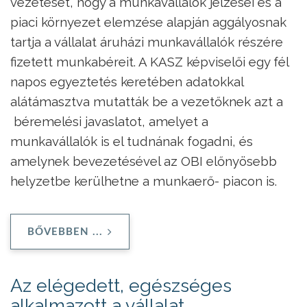
vezetését, hogy a munkavállalók jelzései és a
piaci környezet elemzése alapján aggályosnak
tartja a vállalat áruházi munkavállalók részére
fizetett munkabéreit. A KASZ képviselői egy fél
napos egyeztetés keretében adatokkal
alátámasztva mutatták be a vezetőknek azt a
béremelési javaslatot, amelyet a
munkavállalók is el tudnának fogadni, és
amelynek bevezetésével az OBI előnyösebb
helyzetbe kerülhetne a munkaerő- piacon is.
BŐVEBBEN ...
Az elégedett, egészséges
alkalmazott a vállalat