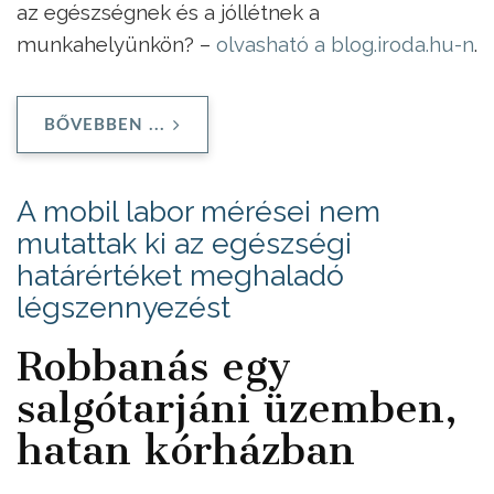
az egészségnek és a jóllétnek a
munkahelyünkön? –
olvasható a blog.iroda.hu-n
.
BŐVEBBEN ...
A mobil labor mérései nem
mutattak ki az egészségi
határértéket meghaladó
légszennyezést
Robbanás egy
salgótarjáni üzemben,
hatan kórházban