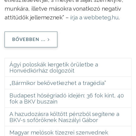
munkára, illetve másokra vonatkozó negatív
attitűdök jellemeznek” –
írja a webbeteg.hu
.
BŐVEBBEN ...
Ágyi poloskák kergetik őrületbe a
Honvédkórház dolgozóit
„Bármikor bekövetkezhet a tragédia”
Budapest hőségriadó idején: 36 fok kint, 40
fok a BKV buszain
A hazudozásra költött pénzből segítene a
BKV-s sofőröknek Naszályi Gábor
Magyar melósok tízezrei szenvednek