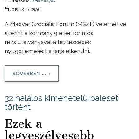
Kategória:
Közlemények
2019.08.25. 09:50
A Magyar Szociális Fórum (MSZF) véleménye
szerint a kormány 9 ezer forintos
rezsiutalványával a tisztességes
nyugdíjemelést akarja elkerülni.
BŐVEBBEN ...
32 halálos kimenetelű baleset
történt
Ezek a
legveszélyesebb