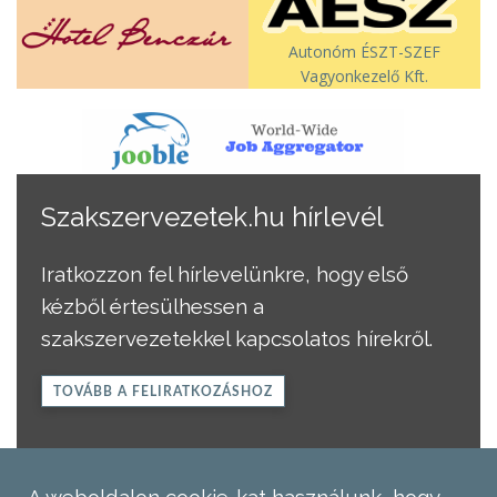
Autonóm ÉSZT-SZEF
Vagyonkezelő Kft.
Szakszervezetek.hu hírlevél
Iratkozzon fel hírlevelünkre, hogy első
kézből értesülhessen a
szakszervezetekkel kapcsolatos hírekről.
TOVÁBB A FELIRATKOZÁSHOZ
A weboldalon cookie-kat használunk, hogy