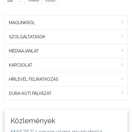
544
...
Tovább
Utolsó
MAGUNKRÓL
SZOLGÁLTATÁSOK
MÉDIAAJÁNLAT
KAPCSOLAT
HÍRLEVÉL FELIRATKOZÁS
DURA-KUTI PÁLYÁZAT
Közlemények
MASZSZ: Legyen végre munkahelyi