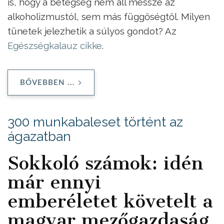
is, hogy a betegség nem áll messze az
alkoholizmustól, sem más függőségtől. Milyen
tünetek jelezhetik a súlyos gondot? Az
Egészségkalauz cikke
.
BŐVEBBEN ...
300 munkabaleset történt az
ágazatban
Sokkoló számok: idén
már ennyi
emberéletet követelt a
magyar mezőgazdaság