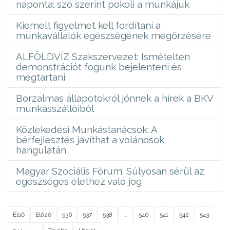
naponta: szó szerint pokoli a munkájuk
Kiemelt figyelmet kell fordítani a
munkavállalók egészségének megőrzésére
ALFÖLDVÍZ Szakszervezet: Ismételten
demonstrációt fogunk bejelenteni és
megtartani
Borzalmas állapotokról jönnek a hírek a BKV
munkásszállóiból
Közlekedési Munkástanácsok: A
bérfejlesztés javíthat a volánosok
hangulatán
Magyar Szociális Fórum: Súlyosan sérül az
egészséges élethez való jog
Első
Előző
536
537
538
...
540
541
542
543