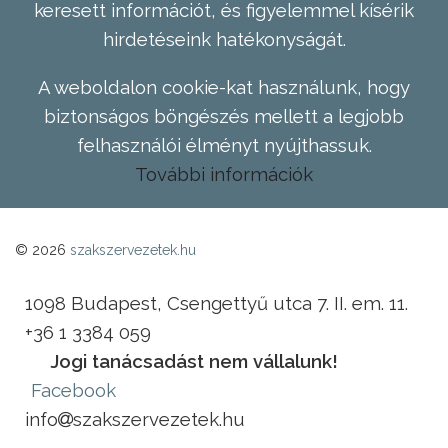
keresett információt, és figyelemmel kísérik
hirdetéseink hatékonyságát.
A weboldalon cookie-kat használunk, hogy
biztonságos böngészés mellett a legjobb
felhasználói élményt nyújthassuk.
További információk
© 2026
szakszervezetek.hu
1098 Budapest, Csengettyű utca 7. II. em. 11.
+36 1 3384 059
Jogi tanácsadást nem vállalunk!
Facebook
info
szakszervezetek.hu