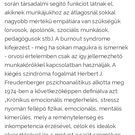
során társadalmi segítő funkciót látnak el,
akiknek munkájukhoz az átlagosnál sokkal
nagyobb mértékű empátiára van szükségük
(orvosok, ápolónők, szociális munkások,
pedagógusok stb.). A burnout syndrome
kifejezést - még ha sokan magukra is ismernek
- orvosi értelemben csak az így jellemezhető
munkakörökkel kapcsolatban használják. A
kiégés szindróma fogalmát Herbert J.
Freudenberger pszichoanalitikus alkotta meg
1974-ben a következőképpen definiálva azt:
„Krónikus emocionális megterhelés, stressz
nyomán fellépő fizikai, emocionális, mentális
kimerülés, mely a reménytelenség és
inkompetencia érzésével, célok és ideálok
elvesztésével jár, s melyet a saját személyre,