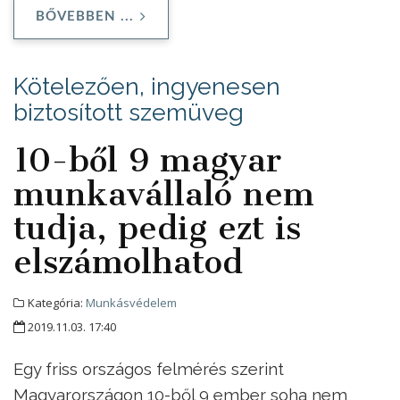
BŐVEBBEN ...
Kötelezően, ingyenesen
biztosított szemüveg
10-ből 9 magyar
munkavállaló nem
tudja, pedig ezt is
elszámolhatod
Kategória:
Munkásvédelem
2019.11.03. 17:40
Egy friss országos felmérés szerint
Magyarországon 10-ből 9 ember soha nem