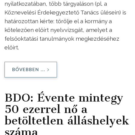
nyilatkozatában, több tárgyaláson (pl. a
Köznevelési Érdekegyeztető Tanács ülésein) is
határozottan kérte: törölje el a kormány a
kötelezően előírt nyelvvizsgát, amelyet a
felsőoktatási tanulmányok megkezdéséhez
előírt.
BŐVEBBEN ...
BDO: Évente mintegy
50 ezerrel nő a
betöltetlen álláshelyek
száma