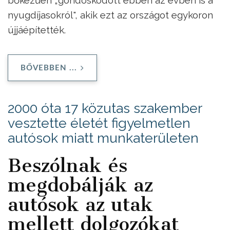
bőkezűen „gondoskodott ebben az évben is a
nyugdíjasokról", akik ezt az országot egykoron
újjáépítették.
BŐVEBBEN ...
2000 óta 17 közutas szakember
vesztette életét figyelmetlen
autósok miatt munkaterületen
Beszólnak és
megdobálják az
autósok az utak
mellett dolgozókat