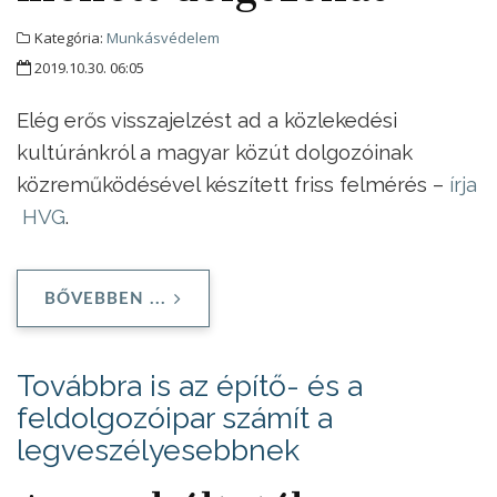
Kategória:
Munkásvédelem
2019.10.30. 06:05
Elég erős visszajelzést ad a közlekedési
kultúránkról a magyar közút dolgozóinak
közreműködésével készített friss felmérés –
írja
HVG
.
BŐVEBBEN ...
Továbbra is az építő- és a
feldolgozóipar számít a
legveszélyesebbnek