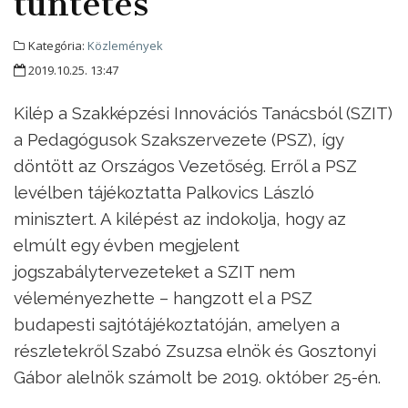
tüntetés
Kategória:
Közlemények
2019.10.25. 13:47
Kilép a Szakképzési Innovációs Tanácsból (SZIT)
a Pedagógusok Szakszervezete (PSZ), így
döntött az Országos Vezetőség. Erről a PSZ
levélben tájékoztatta Palkovics László
minisztert. A kilépést az indokolja, hogy az
elmúlt egy évben megjelent
jogszabálytervezeteket a SZIT nem
véleményezhette – hangzott el a PSZ
budapesti sajtótájékoztatóján, amelyen a
részletekről Szabó Zsuzsa elnök és Gosztonyi
Gábor alelnök számolt be 2019. október 25-én.