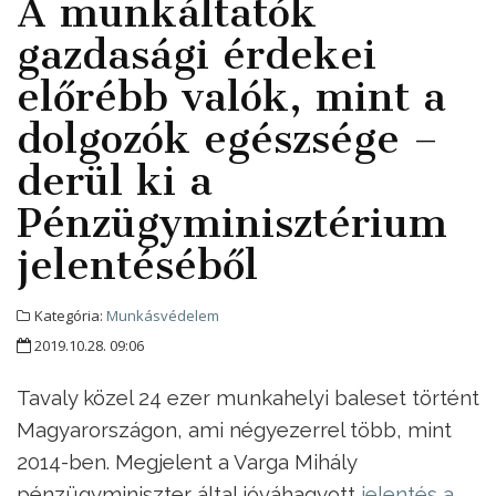
A munkáltatók
gazdasági érdekei
előrébb valók, mint a
dolgozók egészsége –
derül ki a
Pénzügyminisztérium
jelentéséből
Kategória:
Munkásvédelem
2019.10.28. 09:06
Tavaly közel 24 ezer munkahelyi baleset történt
Magyarországon, ami négyezerrel több, mint
2014-ben. Megjelent a Varga Mihály
pénzügyminiszter által jóváhagyott
jelentés a