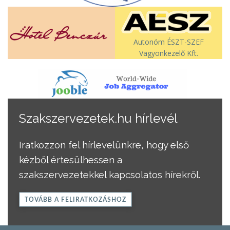
Autonóm ÉSZT-SZEF
Vagyonkezelő Kft.
Szakszervezetek.hu hírlevél
Iratkozzon fel hírlevelünkre, hogy első
kézből értesülhessen a
szakszervezetekkel kapcsolatos hírekről.
TOVÁBB A FELIRATKOZÁSHOZ