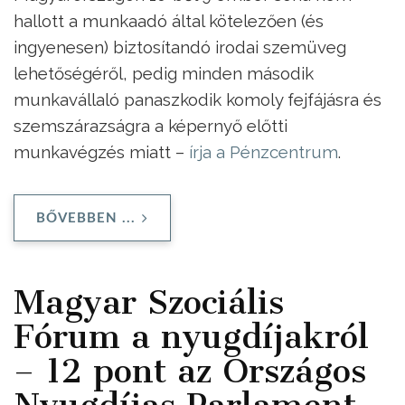
hallott a munkaadó által kötelezően (és
ingyenesen) biztosítandó irodai szemüveg
lehetőségéről, pedig minden második
munkavállaló panaszkodik komoly fejfájásra és
szemszárazságra a képernyő előtti
munkavégzés miatt –
írja a Pénzcentrum
.
BŐVEBBEN ...
Magyar Szociális
Fórum a nyugdíjakról
– 12 pont az Országos