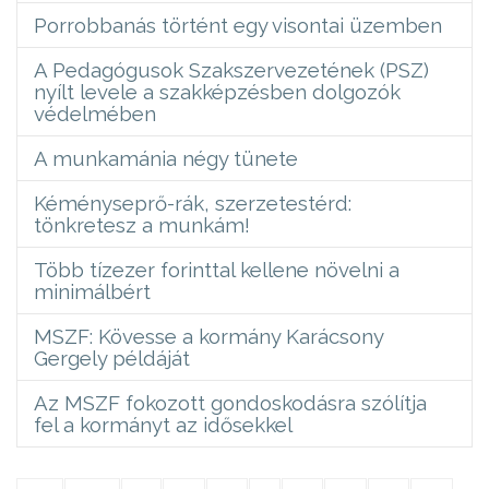
Porrobbanás történt egy visontai üzemben
A Pedagógusok Szakszervezetének (PSZ)
nyílt levele a szakképzésben dolgozók
védelmében
A munkamánia négy tünete
Kéményseprő-rák, szerzetestérd:
tönkretesz a munkám!
Több tízezer forinttal kellene növelni a
minimálbért
MSZF: Kövesse a kormány Karácsony
Gergely példáját
Az MSZF fokozott gondoskodásra szólítja
fel a kormányt az idősekkel