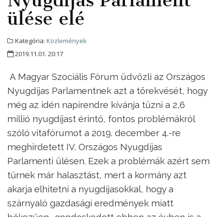
Nyugdíjas Parlament
ülése elé
Kategória:
Közlemények
2019.11.01. 20:17
A Magyar Szociális Fórum üdvözli az Országos
Nyugdíjas Parlamentnek azt a törekvését, hogy
még az idén napirendre kívánja tűzni a 2,6
millió nyugdíjast érintő, fontos problémákról
szóló vitafórumot a 2019. december 4.-re
meghirdetett IV. Országos Nyugdíjas
Parlamenti ülésen. Ezek a problémák azért sem
tűrnek már halasztást, mert a kormány azt
akarja elhitetni a nyugdíjasokkal, hogy a
szárnyaló gazdasági eredmények miatt