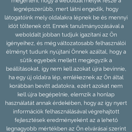
megérteni, hogy a weboldal melyik része a
legnépszerűbb, mert látni engedik, hogy
látogatóink mely oldalakra lépnek be és mennyi
időt töltenek ott. Ennek tanulmányozásával a
weboldalt jobban tudjuk igazítani az Ön
igényeihez, és még változatosabb felhasználói
élményt tudunk nyújtani Önnek azáltal, hogy a
sütik egyebek mellett megjegyzik a
beállításokat, így nem kell azokat újra bevinnie,
ha egy új oldalra lép, emlékeznek az Ön által
korábban bevitt adatokra, ezért azokat nem
kell újra begépelnie, elemzik a honlap
használatát annak érdekében, hogy az így nyert
információk felhasználásával végrehajtott
fejlesztések eredményeként az a lehető
legnagyobb mértékben az Ön elvárásai szerint