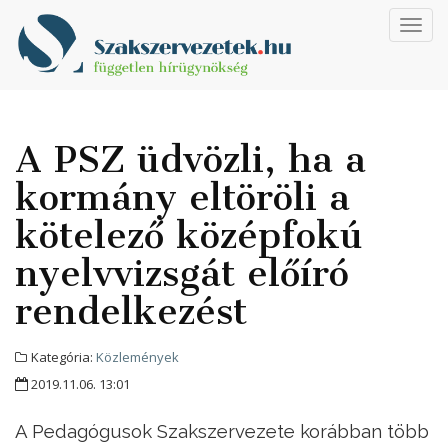
Toggl
navig
A PSZ üdvözli, ha a
kormány eltöröli a
kötelező középfokú
nyelvvizsgát előíró
rendelkezést
Kategória:
Közlemények
2019.11.06. 13:01
A Pedagógusok Szakszervezete korábban több