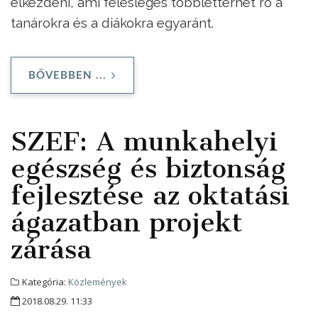
elkezdeni, ami felesleges többletterhet ró a
tanárokra és a diákokra egyaránt.
BŐVEBBEN ...
SZEF: A munkahelyi
egészség és biztonság
fejlesztése az oktatási
ágazatban projekt
zárása
Kategória:
Közlemények
2018.08.29. 11:33