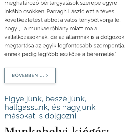
meghatározó bértárgyalások szerepe egyre
inkább csökken. Parragh László ezt a téves
következtetést abból a valós tényből vonja le,
hogy „… a munkaerőhiány miatt ma a
vállalkozásoknak, de az államnak is a dolgozók
megtartása az egyik legfontosabb szempontja,
ennek pedig legfőbb eszköze a béremelés.”
BŐVEBBEN ...
Figyeljünk, beszéljünk,
hallgassunk, és hagyjunk
másokat is dolgozni
Munkahelyi kiégés: