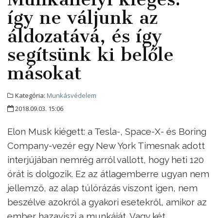
így ne váljunk az
áldozatává, és így
segítsünk ki belőle
másokat
Kategória:
Munkásvédelem
2018.09.03. 15:06
Elon Musk kiégett: a Tesla-, Space-X- és Boring
Company-vezér egy New York Timesnak adott
interjújában nemrég arról vallott, hogy heti 120
órát is dolgozik. Ez az átlagemberre ugyan nem
jellemző, az alap túlórázás viszont igen, nem
beszélve azokról a gyakori esetekről, amikor az
ember hazaviszi a munkáját. Vagy két