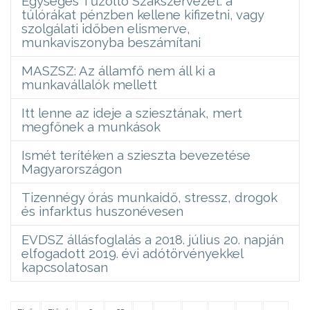
Egységes Tűzoltó Szakszervezet: a
túlórákat pénzben kellene kifizetni, vagy
szolgálati időben elismerve,
munkaviszonyba beszámítani
MASZSZ: Az államfő nem áll ki a
munkavállalók mellett
Itt lenne az ideje a sziesztának, mert
megfőnek a munkások
Ismét terítéken a szieszta bevezetése
Magyarországon
Tizennégy órás munkaidő, stressz, drogok
és infarktus huszonévesen
EVDSZ állásfoglalás a 2018. július 20. napján
elfogadott 2019. évi adótörvényekkel
kapcsolatosan