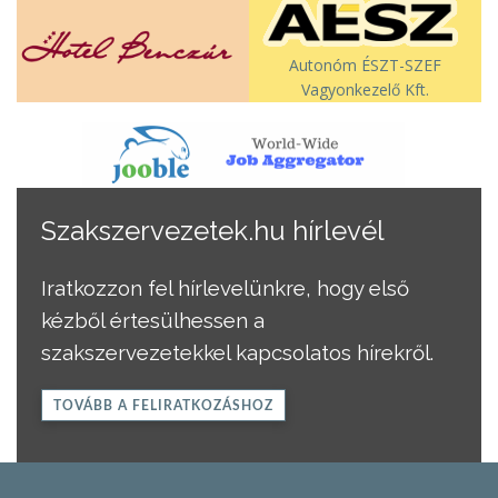
Autonóm ÉSZT-SZEF
Vagyonkezelő Kft.
Szakszervezetek.hu hírlevél
Iratkozzon fel hírlevelünkre, hogy első
kézből értesülhessen a
szakszervezetekkel kapcsolatos hírekről.
TOVÁBB A FELIRATKOZÁSHOZ