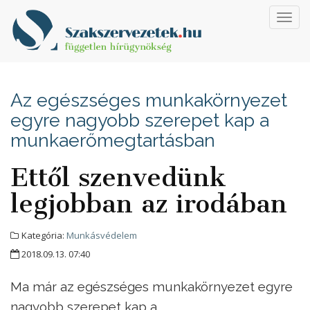
Toggl
navig
Az egészséges munkakörnyezet
egyre nagyobb szerepet kap a
munkaerőmegtartásban
Ettől szenvedünk
legjobban az irodában
Kategória:
Munkásvédelem
2018.09.13. 07:40
Ma már az egészséges munkakörnyezet egyre
nagyobb szerepet kap a