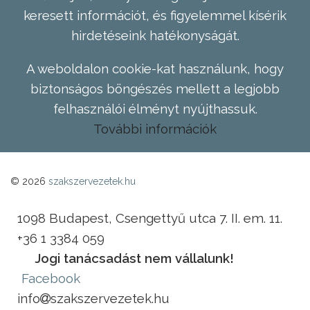
keresett információt, és figyelemmel kísérik
hirdetéseink hatékonyságát.
A weboldalon cookie-kat használunk, hogy
biztonságos böngészés mellett a legjobb
felhasználói élményt nyújthassuk.
További információk
© 2026
szakszervezetek.hu
1098 Budapest, Csengettyű utca 7. II. em. 11.
+36 1 3384 059
Jogi tanácsadást nem vállalunk!
Facebook
info
szakszervezetek.hu