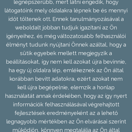
legnépszerűbb, mert látni engedik, hogy
látogatóink mely oldalakra lépnek be és mennyi
időt töltenek ott. Ennek tanulmányozásával a
weboldalt jobban tudjuk igazítani az Ön
igényeihez, és még változatosabb felhasználói
élményt tudunk nyújtani Önnek azáltal, hogy a
sütik egyebek mellett megjegyzik a
beállításokat, így nem kell azokat újra bevinnie,
ha egy új oldalra lép, emlékeznek az Ön által
korábban bevitt adatokra, ezért azokat nem
kell újra begépelnie, elemzik a honlap
használatát annak érdekében, hogy az így nyert
információk felhasználásával végrehajtott
fejlesztések eredményeként az a lehető
legnagyobb mértékben az Ön elvárásai szerint
működjön, könnyen megtalálja az Ön által