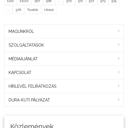
Első
Előző
567
568
...
570
571
572
573
574
...
576
Tovább
Utolsó
MAGUNKRÓL
SZOLGÁLTATÁSOK
MÉDIAAJÁNLAT
KAPCSOLAT
HÍRLEVÉL FELIRATKOZÁS
DURA-KUTI PÁLYÁZAT
Közlemények