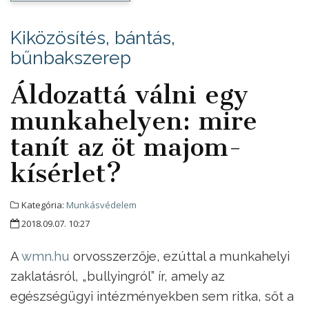
Kiközösítés, bántás,
bűnbakszerep
Áldozattá válni egy
munkahelyen: mire
tanít az öt majom-
kísérlet?
Kategória:
Munkásvédelem
2018.09.07. 10:27
A
wmn.hu
orvosszerzője, ezúttal a munkahelyi
zaklatásról, „bullyingról” ír, amely az
egészségügyi intézményekben sem ritka, sőt a