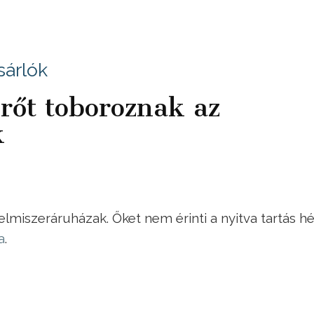
sárlók
rőt toboroznak az
k
lmiszeráruházak. Őket nem érinti a nyitva tartás h
a
.