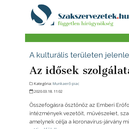
A kulturális területen jele
Az idősek szolgála
Kategória:
Munkaerő-piac
2020.03.18. 11:02
Összefogásra ösztönöz az Emberi Erőfor
intézmények vezetőit, művészeket, sz
amelynek célja a koronavírus-járvány 