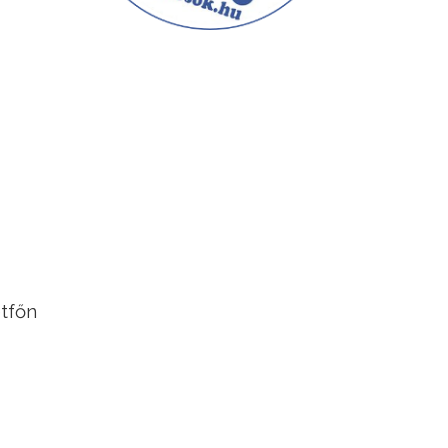
étfőn