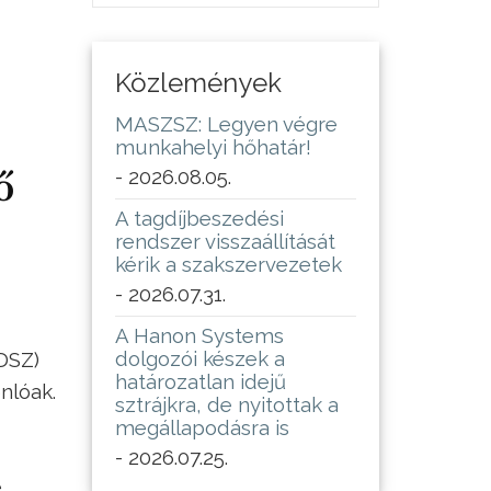
Közlemények
MASZSZ: Legyen végre
munkahelyi hőhatár!
ő
- 2026.08.05.
A tagdíjbeszedési
rendszer visszaállítását
kérik a szakszervezetek
- 2026.07.31.
A Hanon Systems
dolgozói készek a
DSZ)
határozatlan idejű
nlóak.
sztrájkra, de nyitottak a
megállapodásra is
- 2026.07.25.
e