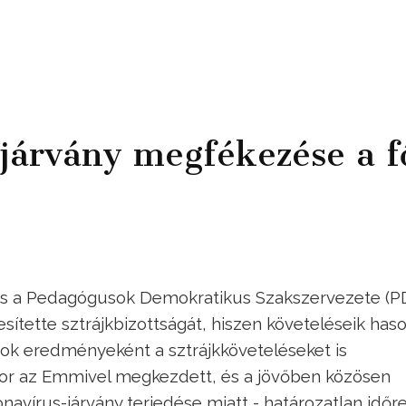
járvány megfékezése a f
és a Pedagógusok Demokratikus Szakszervezete (P
ítette sztrájkbizottságát, hiszen követeléseik haso
sok eredményeként a sztrájkköveteléseket is
kkor az Emmivel megkezdett, és a jövőben közösen
onavírus-járvány terjedése miatt - határozatlan időr