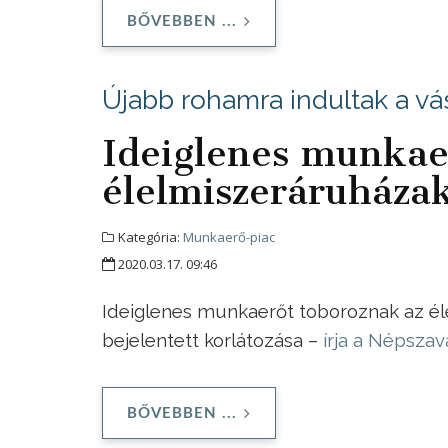
BŐVEBBEN ...
Újabb rohamra indultak a vá
Ideiglenes munkae
élelmiszeráruháza
Kategória:
Munkaerő-piac
2020.03.17. 09:46
Ideiglenes munkaerőt toboroznak az éle
bejelentett korlátozása –
írja a Népszav
BŐVEBBEN ...