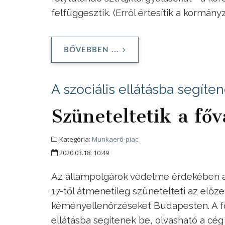
felfüggesztik. (Erről értesítik a kormány
BŐVEBBEN ...
A szociális ellátásba segíte
Szüneteltetik a fő
Kategória:
Munkaerő-piac
2020.03.18. 10:49
Az állampolgárok védelme érdekében a
17-től átmenetileg szünetelteti az előz
kéményellenőrzéseket Budapesten. A főv
ellátásba segítenek be, olvasható a c