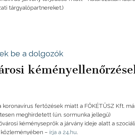
zati tárgyalópartnereket.)
nek be a dolgozók
városi kéményellenőrzése
 koronavírus fertőzések miatt a FŐKÉTÜSZ Kft. má
etesen meghirdetett (ún. sormunka jellegű)
árosi kéményseprők a járvány ideje alatt a szociál
ég közleményében –
írja a 24.hu
.