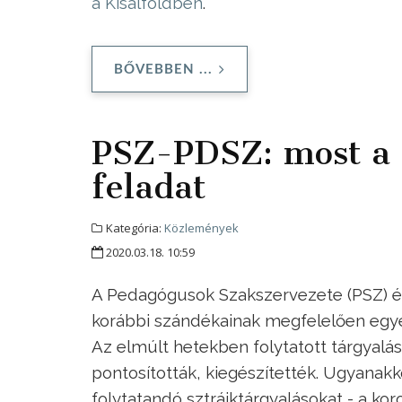
a Kisalföldben
.
BŐVEBBEN ...
PSZ-PDSZ: most a 
feladat
Kategória:
Közlemények
2020.03.18. 10:59
A Pedagógusok Szakszervezete (PSZ) 
korábbi szándékainak megfelelően egyes
Az elmúlt hetekben folytatott tárgyalá
pontosították, kiegészítették. Ugyana
folytatandó sztrájktárgyalásokat - a kor