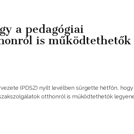
gy a pedagógiai
thonról is működtethetők
zete (PDSZ) nyílt levélben sürgette hétfőn, hogy
 szakszolgálatok otthonról is működtethetők legyene