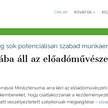
CÍMLAP
ROVATOK
KÖ
nleg sok potenciálisan szabad munkae
tába áll az előadóművésze
rások Minisztériuma: arra kéri az előadóművészeti
akembereket, hogy csatlakozzanak a kezdeményezé
miatt veszélyeztetett szépkorúak megsegítése –
olva