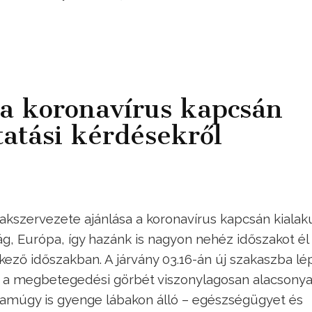
a koronavírus kapcsán
tatási kérdésekről
kszervezete ajánlása a koronavírus kapcsán kialaku
ág, Európa, így hazánk is nagyon nehéz időszakot él 
kező időszakban. A járvány 03.16-án új szakaszba lé
gy a megbetegedési görbét viszonylagosan alacsony
 - amúgy is gyenge lábakon álló – egészségügyet és