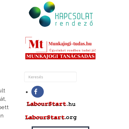
lt
át,
pett
an