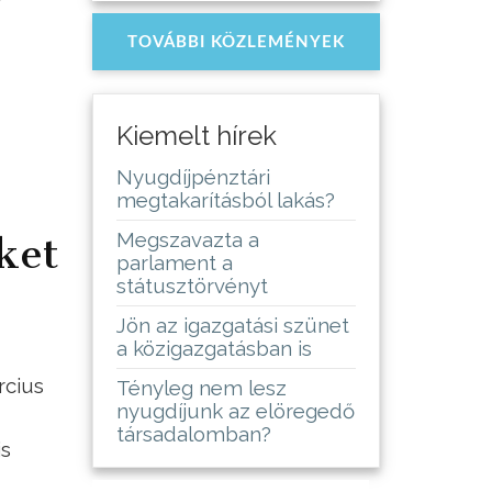
TOVÁBBI KÖZLEMÉNYEK
Kiemelt hírek
Nyugdíjpénztári
megtakarításból lakás?
Megszavazta a
ket
parlament a
státusztörvényt
Jön az igazgatási szünet
a közigazgatásban is
rcius
Tényleg nem lesz
nyugdíjunk az elöregedő
társadalomban?
is