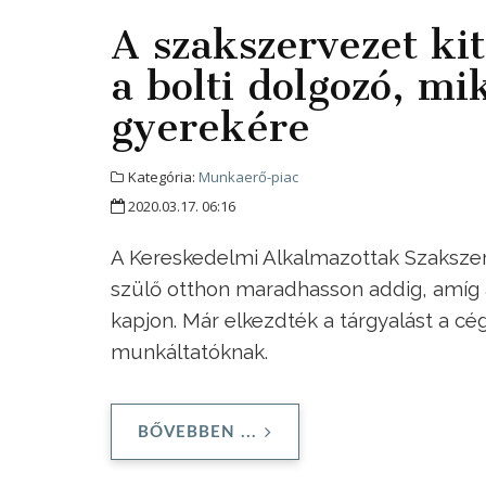
A szakszervezet ki
a bolti dolgozó, mi
gyerekére
Kategória:
Munkaerő-piac
2020.03.17. 06:16
A Kereskedelmi Alkalmazottak Szakszer
szülő otthon maradhasson addig, amíg a
kapjon. Már elkezdték a tárgyalást a cé
munkáltatóknak.
BŐVEBBEN ...