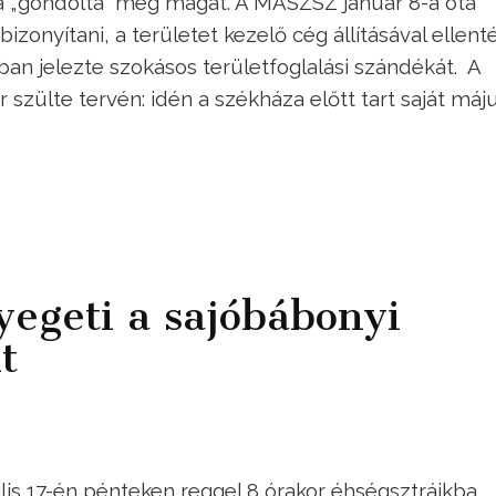
ra „gondolta” meg magát. A MASZSZ január 8-a óta
 bizonyítani, a területet kezelő cég állításával ellen
n jelezte szokásos területfoglalási szándékát. A
szülte tervén: idén a székháza előtt tart saját máj
egeti a sajóbábonyi
t
lis 17-én pénteken reggel 8 órakor éhségsztrájkba