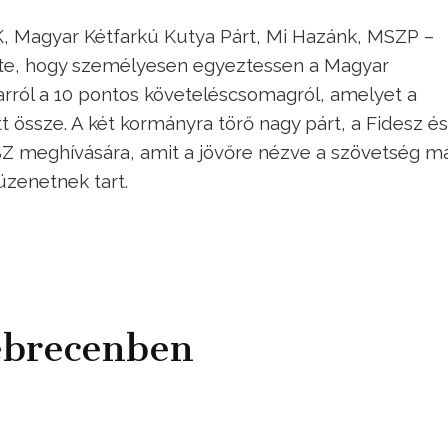
K, Magyar Kétfarkú Kutya Párt, Mi Hazánk, MSZP –
ete, hogy személyesen egyeztessen a Magyar
rról a 10 pontos követeléscsomagról, amelyet a
t össze. A két kormányra törő nagy párt, a Fidesz és
Z meghívására, amit a jövőre nézve a szövetség m
üzenetnek tart.
ebrecenben