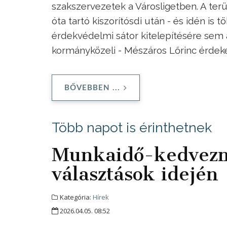
szakszervezetek a Városligetben. A terül
óta tartó kiszorítósdi után - és idén is
érdekvédelmi sátor kitelepítésére sem a
kormányközeli - Mészáros Lőrinc érdek
BŐVEBBEN ...
Több napot is érinthetnek
Munkaidő-kedvezm
választások idején
Kategória:
Hírek
2026.04.05. 08:52