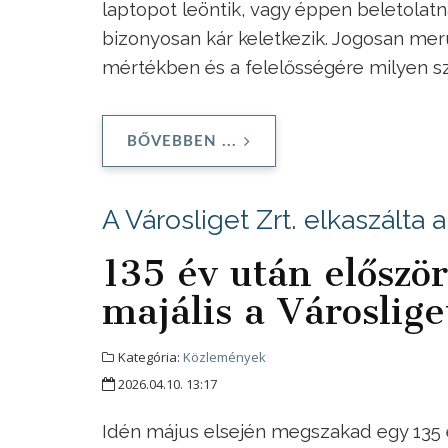
laptopot leöntik, vagy éppen beletolat
bizonyosan kár keletkezik. Jogosan merül
mértékben és a felelősségére milyen s
BŐVEBBEN ...
A Városliget Zrt. elkaszálta
135 év után először
majális a Városlig
Kategória:
Közlemények
2026.04.10. 13:17
Idén május elsején megszakad egy 135