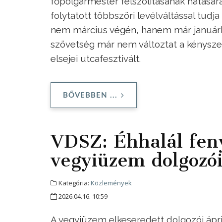
főpolgármester felszólításának hatásá
folytatott többszöri levélváltással tudja
nem március végén, hanem már januárba
szövetség már nem változtat a kényszer 
elsejei utcafesztivált.
BŐVEBBEN ...
VDSZ: Éhhalál feny
vegyiüzem dolgozói
Kategória:
Közlemények
2026.04.16. 10:59
A vegyiüzem elkeseredett dolgozói ápri