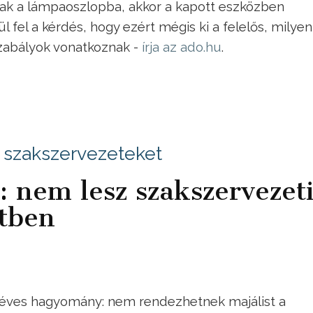
nak a lámpaoszlopba, akkor a kapott eszközben
 fel a kérdés, hogy ezért mégis ki a felelős, milyen
zabályok vonatkoznak -
írja az ado.hu
.
 a szakszervezeteket
: nem lesz szakszervezet
etben
 éves hagyomány: nem rendezhetnek majálist a