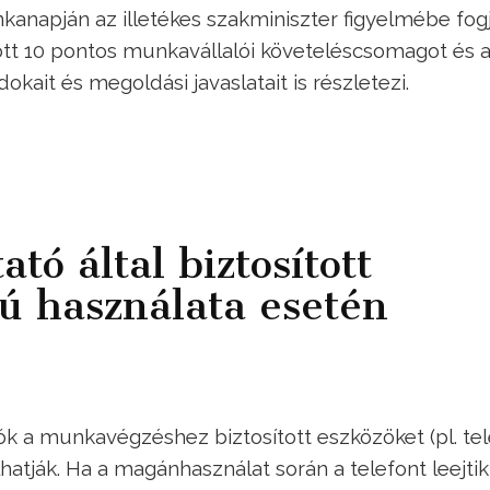
kanapján az illetékes szakminiszter figyelmébe fog
tott 10 pontos munkavállalói követeléscsomagot és a
okait és megoldási javaslatait is részletezi.
tó által biztosított
ú használata esetén
ók a munkavégzéshez biztosított eszközöket (pl. tel
atják. Ha a magánhasználat során a telefont leejtik