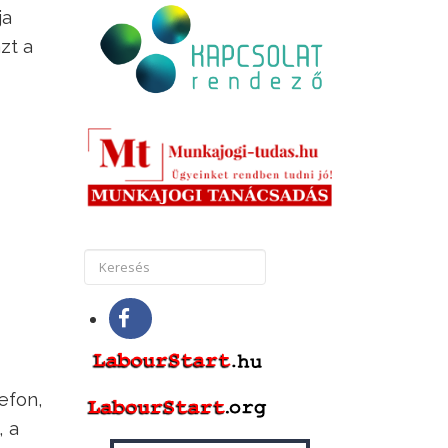
ja
zt a
efon,
, a