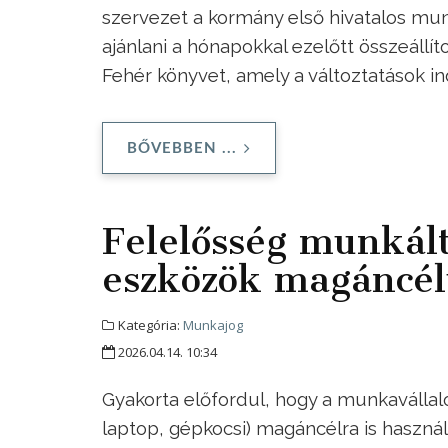
szervezet a kormány első hivatalos mun
ajánlani a hónapokkal ezelőtt összeállí
Fehér könyvet, amely a változtatások ind
BŐVEBBEN ...
Felelősség munkálta
eszközök magáncél
Kategória:
Munkajog
2026.04.14. 10:34
Gyakorta előfordul, hogy a munkavállal
laptop, gépkocsi) magáncélra is használh