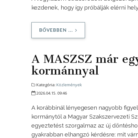
kezdenek, hogy így próbálják elérni he
BŐVEBBEN ...
A MASZSZ már egye
kormánnyal
Kategória:
Közlemények
2026.04.15. 09:46
A korábbinál lényegesen nagyobb figye
kormánytól a Magyar Szakszervezeti S
egyeztetést szorgalmaz az új döntésho
gyakrabban elhangzó kérdésre: mit várna