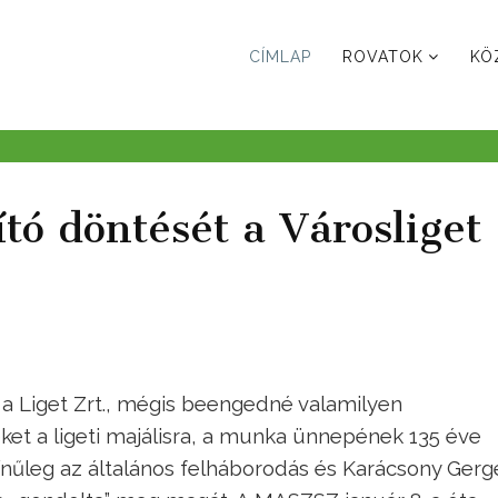
CÍMLAP
ROVATOK
KÖ
tó döntését a Városliget
 a Liget Zrt., mégis beengedné valamilyen
t a ligeti majálisra, a munka ünnepének 135 éve
nűleg az általános felháborodás és Karácsony Gerg