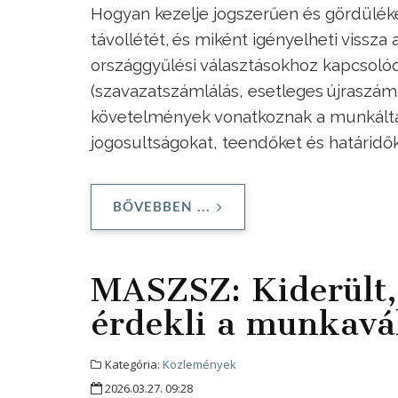
Hogyan kezelje jogszerűen és gördüléke
távollétét, és miként igényelheti vissza a
országgyűlési választásokhoz kapcsol
(szavazatszámlálás, esetleges újraszáml
követelmények vonatkoznak a munkáltat
jogosultságokat, teendőket és határidőke
BŐVEBBEN ...
MASZSZ: Kiderült, 
érdekli a munkavál
Kategória:
Közlemények
2026.03.27. 09:28