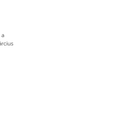
 a
árcius