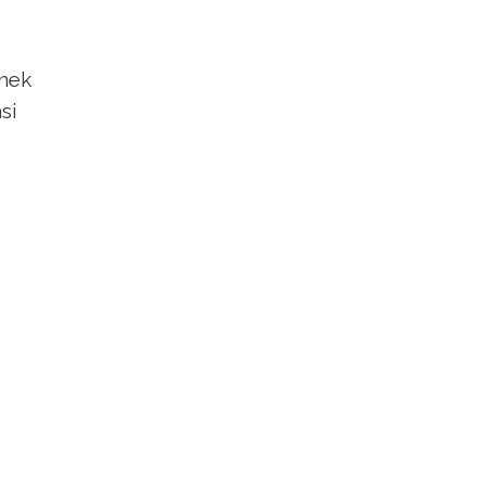
tnek
si