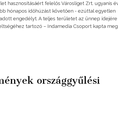
et hasznosításáért felelős Városliget Zrt. ugyanis é
 több hónapos időhúzást követően - ezúttal egyetlen
dott engedélyt. A teljes területet az ünnep idejére
eltségéhez tartozó – Indamedia Csoport kapta meg
ények országgyűlési