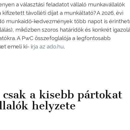
nyen a választási feladatot vállaló munkavállalók
 kifizetett távolléti díjat a munkáltató? A 2026. évi
ódó munkaidő-kedvezmények több napot is érinthe
álás), miközben szoros határidők és konkrét igazolá
ókra. A PwC összefoglalója a legfontosabb
t emeli ki- í
rja az ado.hu
.
csak a kisebb pártokat
lalók helyzete