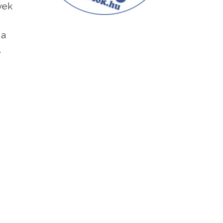
vek
 a
.