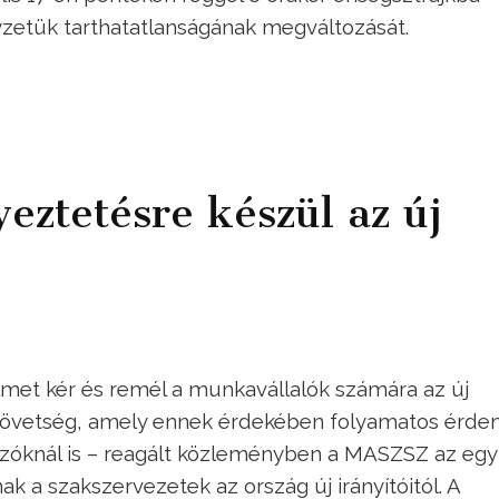
lyzetük tarthatatlanságának megváltozását.
ztetésre készül az új
lmet kér és remél a munkavállalók számára az új
zövetség, amely ennek érdekében folyamatos érde
zóknál is – reagált közleményben a MASZSZ az egy
k a szakszervezetek az ország új irányítóitól. A