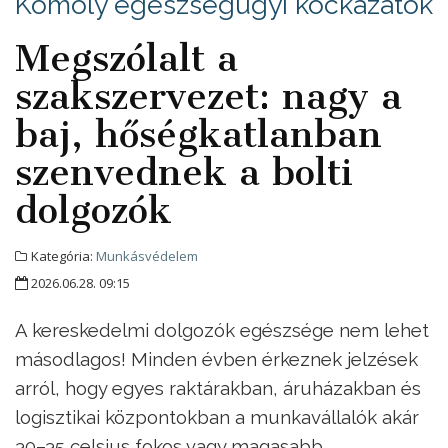
Komoly egészségügyi kockázatok
Megszólalt a
szakszervezet: nagy a
baj, hőségkatlanban
szenvednek a bolti
dolgozók
Kategória:
Munkásvédelem
2026.06.28. 09:15
A kereskedelmi dolgozók egészsége nem lehet
másodlagos! Minden évben érkeznek jelzések
arról, hogy egyes raktárakban, áruházakban és
logisztikai központokban a munkavállalók akár
30–35 celsius fokos vagy magasabb