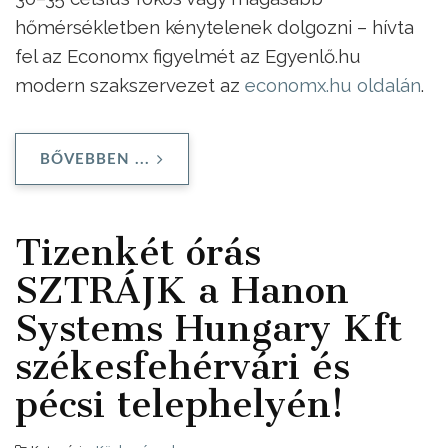
hőmérsékletben kénytelenek dolgozni – hívta
fel az Economx figyelmét az Egyenlő.hu
modern szakszervezet az
economx.hu oldalán
.
BŐVEBBEN ...
Tizenkét órás
SZTRÁJK a Hanon
Systems Hungary Kft
székesfehérvári és
pécsi telephelyén!