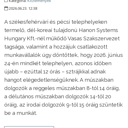
Kategória:
Közlemények
2026.06.23. 12:38
A székesfehérvári és pécsi telephelyeken
termelő, dél-koreai tulajdonú Hanon Systems
Hungary Kft.-nél működő Vasas Szakszervezet
tagsága, valamint a hozzájuk csatlakozott
munkavállalók úgy döntöttek, hogy 2026. június
24-én mindkét telephelyen, azonos időben
újabb – ezúttal 12 órás – sztrájkkal adnak
hangot elégedetlenségüknek. A műszakban
dolgozók a reggeles műszakban 8-tól 14 óráig,
a délutános műszakban dolgozók 14-től 20
óráig, az irodai dolgozók 9-től 15 óráig szüntetik
be a munkát.