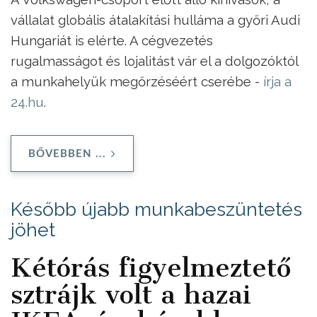
vállalat globális átalakítási hulláma a győri Audi
Hungariát is elérte. A cégvezetés
rugalmasságot és lojalitást vár el a dolgozóktól
a munkahelyük megőrzéséért cserébe -
írja a
24.hu
.
BŐVEBBEN ...
Később újabb munkabeszüntetés
jöhet
Kétórás figyelmeztető
sztrájk volt a hazai