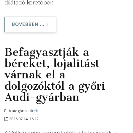
díjátadó keretében.
BŐVEBBEN ...
Befagyasztják a
béreket, lojalitást
várnak el a
dolgozóktól a győri
Audi-gyárban
Kategória:
Hírek
2026.07.14. 16:12
A Volkswagen-csoport előtt álló kihívások, a