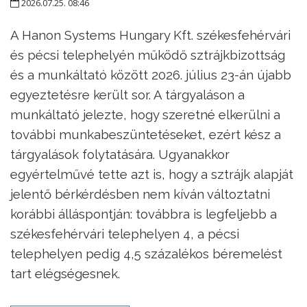
2026.07.25. 08:46
A Hanon Systems Hungary Kft. székesfehérvári
és pécsi telephelyén működő sztrájkbizottság
és a munkáltató között 2026. július 23-án újabb
egyeztetésre került sor. A tárgyaláson a
munkáltató jelezte, hogy szeretné elkerülni a
további munkabeszüntetéseket, ezért kész a
tárgyalások folytatására. Ugyanakkor
egyértelművé tette azt is, hogy a sztrájk alapját
jelentő bérkérdésben nem kíván változtatni
korábbi álláspontján: továbbra is legfeljebb a
székesfehérvári telephelyen 4, a pécsi
telephelyen pedig 4,5 százalékos béremelést
tart elégségesnek.