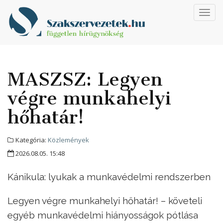
Toggl
navig
MASZSZ: Legyen
végre munkahelyi
hőhatár!
Kategória:
Közlemények
2026.08.05. 15:48
Kánikula: lyukak a munkavédelmi rendszerben
Legyen végre munkahelyi hőhatár! – követeli
egyéb munkavédelmi hiányosságok pótlása