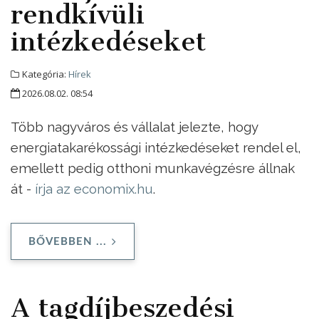
rendkívüli
intézkedéseket
Kategória:
Hírek
2026.08.02. 08:54
Több nagyváros és vállalat jelezte, hogy
energiatakarékossági intézkedéseket rendel el,
emellett pedig otthoni munkavégzésre állnak
át -
írja az economix.hu
.
BŐVEBBEN ...
A tagdíjbeszedési