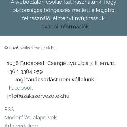
A weboldalon cookie-kat használunk, hogy
biztonságos böngészés mellett a legjobb
felhasználói élményt nyújthassuk.
További információk
© 2026
szakszervezetek.hu
1098 Budapest, Csengettyű utca 7. II. em. 11.
+36 1 3384 059
Jogi tanácsadást nem vállalunk!
Facebook
info
szakszervezetek.hu
RSS
Moderálási alapelvek
Adatvédelem