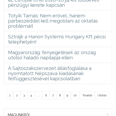
pénzügyi kerete kapcsán
Totyik Tamás: Nem erővel, hanem
párbeszéddel kell megoldani az oktatás
problémáit
Sztrájk a Hanon Systems Hungary Kft pécsi
telephelyén!
Magyarország: fenyegetések az ország
utolsó haladó napilapja ellen
A Sajtószakszervezet állásfoglalása a
nyomtatott Népszava kiadásának
felfüggesztésével kapcsolatban
1
2
3
4
...
6
7
8
9
10
Tovább
Utolsó
MAGUNKRÓL