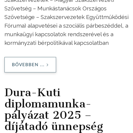
Szövetség – Munkástanácsok Országos
Szövetsége – Szakszervezetek Együttműködési
Fóruma) alapvetései a szociális párbeszéddel, a
munkaügyi kapcsolatok rendszerével és a
kormányzati bérpolitikával kapcsolatban
BŐVEBBEN ...
Dura-Kuti
diplomamunka-
pályázat 2025 –
díjátadó ünnepség