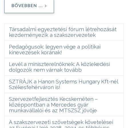
BŐVEBBEN ...
Társadalmi egyeztetési fórum létrehozását
kezdeményezik a szakszervezetek
Pedagógusok: legyen vége a politikai
kinevezések korának!
Levél a miniszterelnöknek: A közlekedési
dolgozók nem várnak tovább
SZTRÁJK a Hanon Systems Hungary Kft-nél
Székesfehérváron is!
Szervezetfejlesztés Kecskeméten –
középpontban a Mercedes gyár
munkavállalói és az MTSZSZ jövője
A szakszervezeti szövetségek követelései
az Európai Unió 2028–2034-es többéves