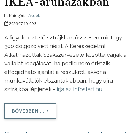
IKEA-áruházakban
Kategória:
Akciók
2026.07.10. 09:34
A figyelmeztető sztrájkban összesen mintegy
300 dolgozó vett részt. A Kereskedelmi
Alkalmazottak Szakszervezete közölte: várják a
vállalat reagálását, ha pedig nem érkezik
elfogadható ajánlat a részükről, akkor a
munkavállalók elszántak abban, hogy újra
sztrájkba lépjenek -
írja az infostart.hu
.
BŐVEBBEN ...