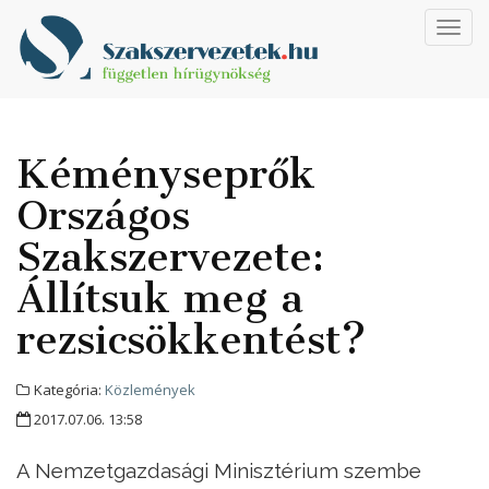
Toggl
navig
Kéményseprők
Országos
Szakszervezete:
Állítsuk meg a
rezsicsökkentést?
Kategória:
Közlemények
2017.07.06. 13:58
A Nemzetgazdasági Minisztérium szembe