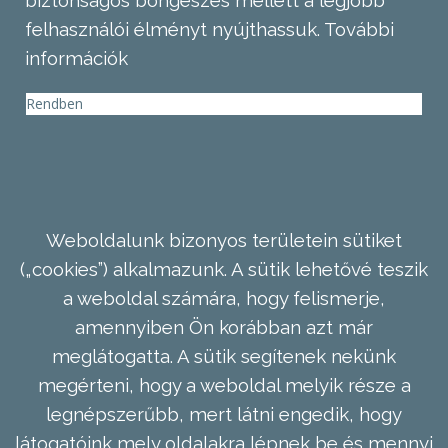
biztonságos böngészés mellett a legjobb
felhasználói élményt nyújthassuk.
További
információk
Rendben
Weboldalunk bizonyos területein sütiket
(„cookies”) alkalmazunk. A sütik lehetővé teszik
a weboldal számára, hogy felismerje,
amennyiben Ön korábban azt már
meglátogatta. A sütik segítenek nekünk
megérteni, hogy a weboldal melyik része a
legnépszerűbb, mert látni engedik, hogy
látogatóink mely oldalakra lépnek be és mennyi