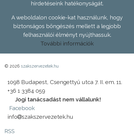
hirdetéseink hatékonyságát.
A weboldalon cookie-kat használunk, hogy
biztonságos böngészés mellett a legjobb
felhasználói élményt nyújthassuk.
További információk
© 2026
szakszervezetek.hu
1098 Budapest, Csengettyű utca 7. II. em. 11.
+36 1 3384 059
Jogi tanácsadást nem vállalunk!
Facebook
info
szakszervezetek.hu
RSS