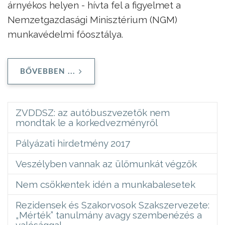
árnyékos helyen - hívta fel a figyelmet a
Nemzetgazdasági Minisztérium (NGM)
munkavédelmi főosztálya.
BŐVEBBEN ...
ZVDDSZ: az autóbuszvezetők nem
mondtak le a korkedvezményről
Pályázati hirdetmény 2017
Veszélyben vannak az ülőmunkát végzők
Nem csökkentek idén a munkabalesetek
Rezidensek és Szakorvosok Szakszervezete:
„Mérték” tanulmány avagy szembenézés a
valósággal