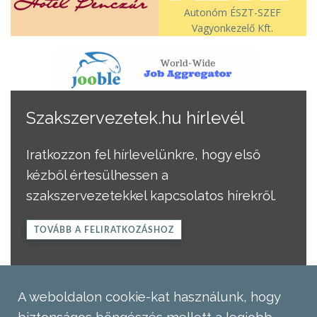
Autonóm ÉSZT-SZEF
Vagyonkezelő Kft.
Szakszervezetek.hu hírlevél
Iratkozzon fel hírlevelünkre, hogy első
kézből értesülhessen a
szakszervezetekkel kapcsolatos hírekről.
TOVÁBB A FELIRATKOZÁSHOZ
A weboldalon cookie-kat használunk, hogy