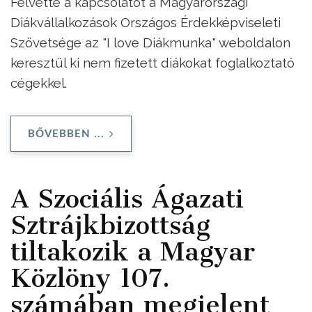
Felvette a kapcsolatot a Magyarországi
Diákvállalkozások Országos Érdekképviseleti
Szövetsége az "I love Diákmunka" weboldalon
keresztül ki nem fizetett diákokat foglalkoztató
cégekkel.
BŐVEBBEN ...
A Szociális Ágazati
Sztrájkbizottság
tiltakozik a Magyar
Közlöny 107.
számában megjelent