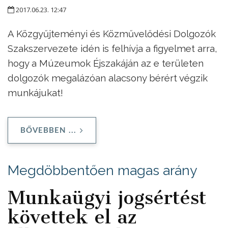
2017.06.23. 12:47
A Közgyűjteményi és Közművelődési Dolgozók
Szakszervezete idén is felhívja a figyelmet arra,
hogy a Múzeumok Éjszakáján az e területen
dolgozók megalázóan alacsony bérért végzik
munkájukat!
BŐVEBBEN ...
Megdöbbentően magas arány
Munkaügyi jogsértést
követtek el az