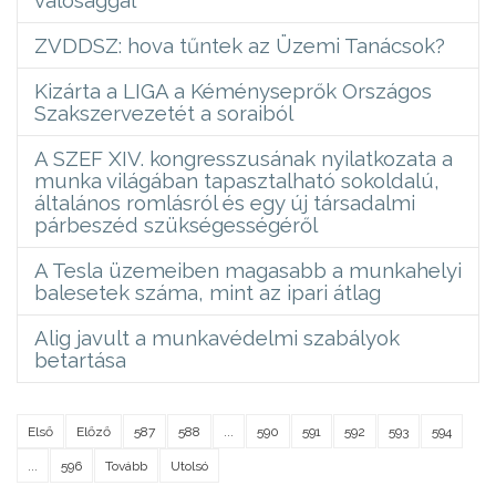
ZVDDSZ: hova tűntek az Üzemi Tanácsok?
Kizárta a LIGA a Kéményseprők Országos
Szakszervezetét a soraiból
A SZEF XIV. kongresszusának nyilatkozata a
munka világában tapasztalható sokoldalú,
általános romlásról és egy új társadalmi
párbeszéd szükségességéről
A Tesla üzemeiben magasabb a munkahelyi
balesetek száma, mint az ipari átlag
Alig javult a munkavédelmi szabályok
betartása
Első
Előző
587
588
...
590
591
592
593
594
...
596
Tovább
Utolsó