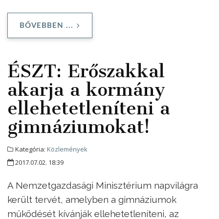
BŐVEBBEN ...
ÉSZT: Erőszakkal
akarja a kormány
ellehetetleníteni a
gimnáziumokat!
Kategória:
Közlemények
2017.07.02. 18:39
A Nemzetgazdasági Minisztérium napvilágra
került tervét, amelyben a gimnáziumok
működését kívánják ellehetetleníteni, az