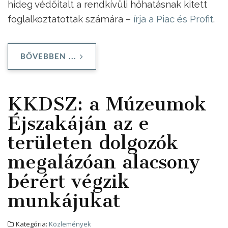
hideg védőitalt a rendkívüli hőhatásnak kitett
foglalkoztatottak számára –
írja a Piac és Profit
.
BŐVEBBEN ...
KKDSZ: a Múzeumok
Éjszakáján az e
területen dolgozók
megalázóan alacsony
bérért végzik
munkájukat
Kategória:
Közlemények