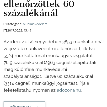
ellenőrzöttek 60
százalékánál
Kategória:
Munkásvédelem
2017.06.22. 15:49
Az idei év első negyedében 3853 munkáltatónál
végeztek munkavédelmi ellenőrzést, illetve
5524 munkáltatónál munkaügyi vizsgálatot;
76,9 százalékuknál (2963 cégnél) állapítottak
meg különféle munkavédelmi
szabálytalanságot, illetve 60 százalékuknál
(3314 cégnél) munkaügyi jogsértést, írja a
feketelista.hu nyomán az
adozona.hu
.