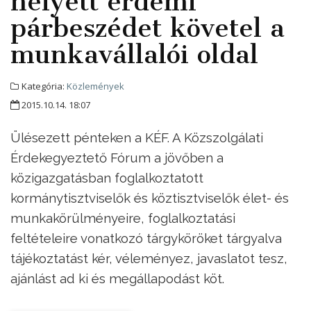
helyett érdemi
párbeszédet követel a
munkavállalói oldal
Kategória:
Közlemények
2015.10.14. 18:07
Ülésezett pénteken a KÉF. A Közszolgálati
Érdekegyeztető Fórum a jövőben a
közigazgatásban foglalkoztatott
kormánytisztviselők és köztisztviselők élet- és
munkakörülményeire, foglalkoztatási
feltételeire vonatkozó tárgyköröket tárgyalva
tájékoztatást kér, véleményez, javaslatot tesz,
ajánlást ad ki és megállapodást köt.