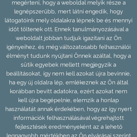
megérteni, hogy a weboldal melyik része a
legnépszerűbb, mert látni engedik, hogy
látogatóink mely oldalakra lépnek be és mennyi
időt töltenek ott. Ennek tanulmányozásával a
weboldalt jobban tudjuk igazítani az Ön
igényeihez, és még változatosabb felhasználói
élményt tudunk nyújtani Önnek azáltal, hogy a
sütik egyebek mellett megjegyzik a
beállításokat, így nem kell azokat újra bevinnie,
ha egy új oldalra lép, emlékeznek az Ön által
korábban bevitt adatokra, ezért azokat nem
kell újra begépelnie, elemzik a honlap
használatát annak érdekében, hogy az így nyert
információk felhasználásával végrehajtott
fejlesztések eredményeként az a lehető
legnagyobb mértékben az Ön elvárásai szerint