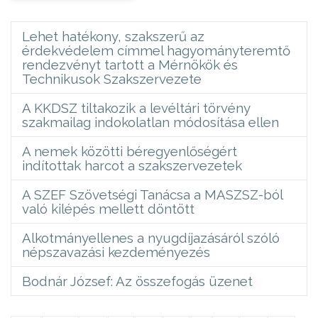
Lehet hatékony, szakszerű az
érdekvédelem címmel hagyományteremtő
rendezvényt tartott a Mérnökök és
Technikusok Szakszervezete
A KKDSZ tiltakozik a levéltári törvény
szakmailag indokolatlan módosítása ellen
A nemek közötti béregyenlőségért
indítottak harcot a szakszervezetek
A SZEF Szövetségi Tanácsa a MASZSZ-ból
való kilépés mellett döntött
Alkotmányellenes a nyugdíjazásáról szóló
népszavazási kezdeményezés
Bodnár József: Az összefogás üzenet