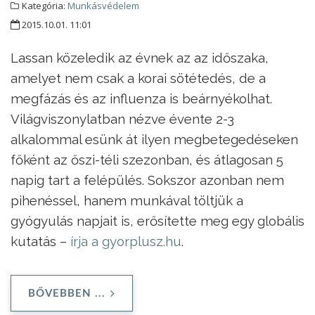
Kategória:
Munkásvédelem
2015.10.01. 11:01
Lassan közeledik az évnek az az időszaka,
amelyet nem csak a korai sötétedés, de a
megfázás és az influenza is beárnyékolhat.
Világviszonylatban nézve évente 2-3
alkalommal esünk át ilyen megbetegedéseken
főként az őszi-téli szezonban, és átlagosan 5
napig tart a felépülés. Sokszor azonban nem
pihenéssel, hanem munkával töltjük a
gyógyulás napjait is, erősítette meg egy globális
kutatás –
írja a gyorplusz.hu
.
BŐVEBBEN ...