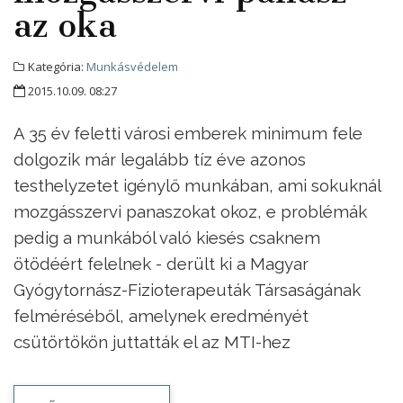
az oka
Kategória:
Munkásvédelem
2015.10.09. 08:27
A 35 év feletti városi emberek minimum fele
dolgozik már legalább tíz éve azonos
testhelyzetet igénylő munkában, ami sokuknál
mozgásszervi panaszokat okoz, e problémák
pedig a munkából való kiesés csaknem
ötödéért felelnek - derült ki a Magyar
Gyógytornász-Fizioterapeuták Társaságának
felméréséből, amelynek eredményét
csütörtökön juttatták el az MTI-hez