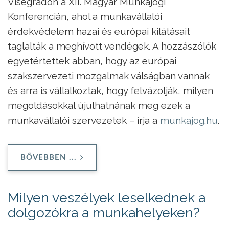
Visegrádon a XII. Magyar Munkajogi
Konferencián, ahol a munkavállalói
érdekvédelem hazai és európai kilátásait
taglalták a meghívott vendégek. A hozzászólók
egyetértettek abban, hogy az európai
szakszervezeti mozgalmak válságban vannak
és arra is vállalkoztak, hogy felvázolják, milyen
megoldásokkal újulhatnának meg ezek a
munkavállalói szervezetek – írja a
munkajog.hu
.
BŐVEBBEN ...
Milyen veszélyek leselkednek a
dolgozókra a munkahelyeken?