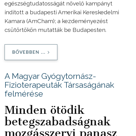
egészségtudatosságát növelő kampányt
indított a budapesti Amerikai Kereskedelmi
Kamara (AmCham); a kezdeményezést
csütörtökön mutatták be Budapesten.
BŐVEBBEN ...
A Magyar Gyógytornász-
Fizioterapeuták Társaságának
felmérése
Minden ötödik
betegszabadságnak
mozgásszervi panasz