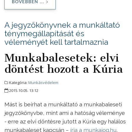
BŐVEBBEN ...
A jegyzőkönyvnek a munkáltató
ténymegállapítását és
véleményét kell tartalmaznia
Munkabalesetek: elvi
döntést hozott a Kúria
Kategória:
Munkásvédelem
2015.10.05. 13:12
Mást is beírhat a munkáltató a munkabaleseti
jegyzőkönyvbe, mint ami a hatóság véleménye
- erre az elvi döntésre jutott a Kúria egy halálos
munkabaleset kapcsán –
írja a munkajog.hu
.