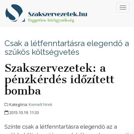
Toggl
navig
Csak a létfenntartásra elegendő a
szűkös költségvetés
Szakszervezetek: a
pénzkérdés időzített
bomba
Kategória:
Kiemelt hírek
2015.10.19. 11:33
Szinte csak a létfenntartásra elegendő az a