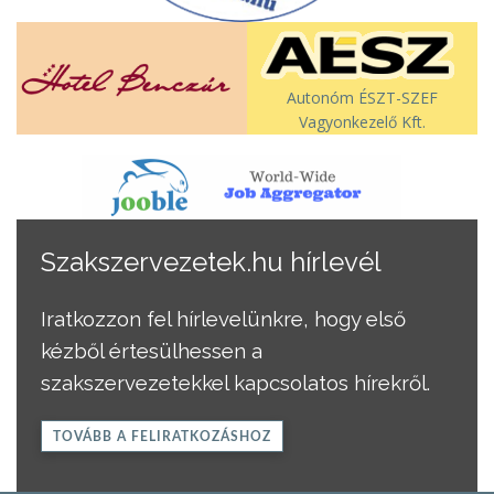
Autonóm ÉSZT-SZEF
Vagyonkezelő Kft.
Szakszervezetek.hu hírlevél
Iratkozzon fel hírlevelünkre, hogy első
kézből értesülhessen a
szakszervezetekkel kapcsolatos hírekről.
TOVÁBB A FELIRATKOZÁSHOZ