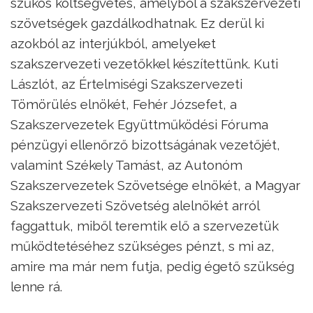
szűkös költségvetés, amelyből a szakszervezeti
szövetségek gazdálkodhatnak. Ez derül ki
azokból az interjúkból, amelyeket
szakszervezeti vezetőkkel készítettünk. Kuti
Lászlót, az Értelmiségi Szakszervezeti
Tömörülés elnökét, Fehér Józsefet, a
Szakszervezetek Együttműködési Fóruma
pénzügyi ellenőrző bizottságának vezetőjét,
valamint Székely Tamást, az Autonóm
Szakszervezetek Szövetsége elnökét, a Magyar
Szakszervezeti Szövetség alelnökét arról
faggattuk, miből teremtik elő a szervezetük
működtetéséhez szükséges pénzt, s mi az,
amire ma már nem futja, pedig égető szükség
lenne rá.