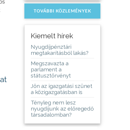
os
k
TOVÁBBI KÖZLEMÉNYEK
Kiemelt hírek
Nyugdíjpénztári
megtakarításból lakás?
Megszavazta a
parlament a
státusztörvényt
at
Jön az igazgatási szünet
a közigazgatásban is
Tényleg nem lesz
nyugdíjunk az elöregedő
társadalomban?