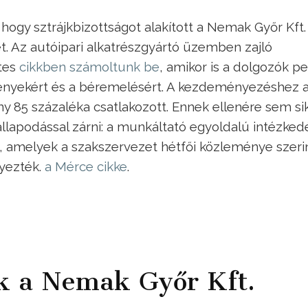
 hogy sztrájkbizottságot alakított a Nemak Győr Kft.
t. Az autóipari alkatrészgyártó üzemben zajló
tes
cikkben számoltunk be
, amikor is a dolgozók pe
ményekért és a béremelésért. A kezdeményezéshez 
y 85 százaléka csatlakozott. Ennek ellenére sem si
llapodással zárni: a munkáltató egyoldalú intézked
t, amelyek a szakszervezet hétfői közleménye szeri
yezték.
a Mérce cikke
.
ek a Nemak Győr Kft.