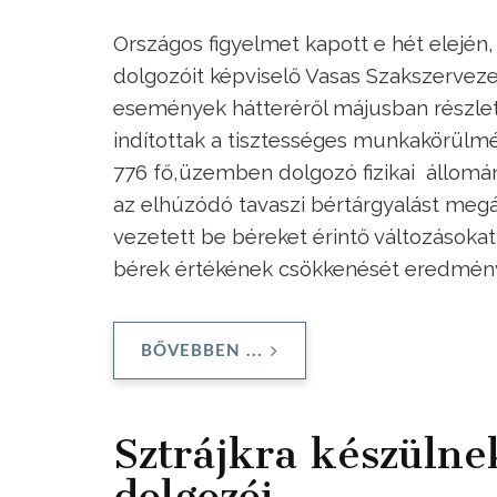
Országos figyelmet kapott e hét elején,
dolgozóit képviselő Vasas Szakszerveze
események hátteréről májusban részle
indítottak a tisztességes munkakörül
776 fő,üzemben dolgozó fizikai állomán
az elhúzódó tavaszi bértárgyalást megá
vezetett be béreket érintő változásoka
bérek értékének csökkenését eredmén
BŐVEBBEN ...
Sztrájkra készüln
dolgozói