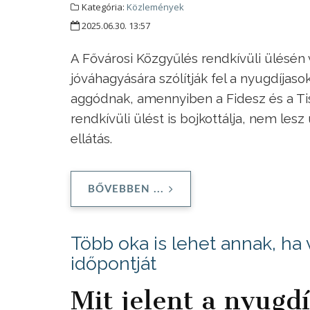
Kategória:
Közlemények
2025.06.30. 13:57
A Fővárosi Közgyűlés rendkívüli ülésén 
jóváhagyására szólítják fel a nyugdíjaso
aggódnak, amennyiben a Fidesz és a Tisza
rendkívüli ülést is bojkottálja, nem lesz
ellátás.
BŐVEBBEN ...
Több oka is lehet annak, ha 
időpontját
Mit jelent a nyugdí