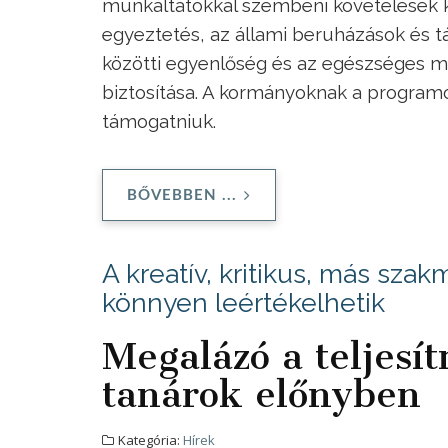
munkáltatókkal szembeni követelések k
egyeztetés, az állami beruházások és t
közötti egyenlőség és az egészséges 
biztosítása. A kormányoknak a programot
támogatniuk.
BŐVEBBEN ...
A kreatív, kritikus, más sz
könnyen leértékelhetik
Megalázó a teljesí
tanárok előnyben
Kategória:
Hírek