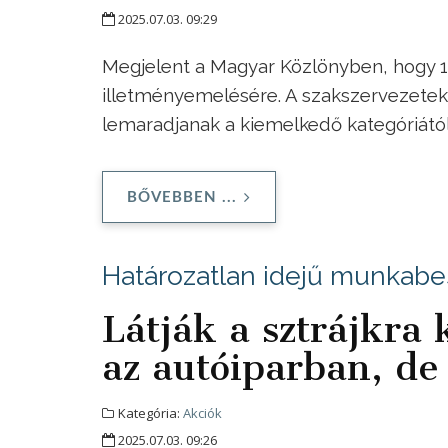
2025.07.03. 09:29
Megjelent a Magyar Közlönyben, hogy 10,
illetményemelésére. A szakszervezetek s
lemaradjanak a kiemelkedő kategóriától 
BŐVEBBEN ...
Határozatlan idejű munkabes
Látják a sztrájkra
az autóiparban, d
Kategória:
Akciók
2025.07.03. 09:26