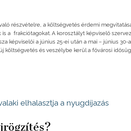
való részvételre, a költségvetés érdemi megvitatás
k is a frakciótagokat. A korosztályt képviselő szerve
 képviselői a június 25-ei után a mai – június 30-a
 új költségvetés és veszélybe kerül a fővárosi idősüg
valaki elhalasztja a nyugdíjazás
jrögzítés?