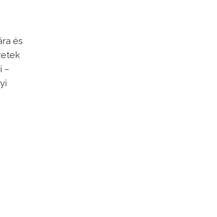
ára és
zetek
i –
yi