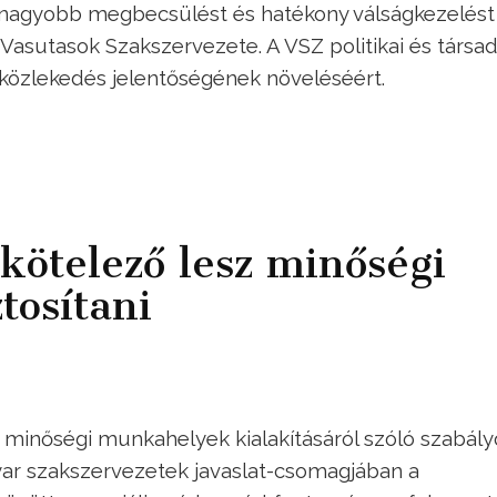
t, nagyobb megbecsülést és hatékony válságkezelést –
a Vasutasok Szakszervezete. A VSZ politikai és társa
 közlekedés jelentőségének növeléséért.
kötelező lesz minőségi
tosítani
 minőségi munkahelyek kialakításáról szóló szabály
gyar szakszervezetek javaslat-csomagjában a