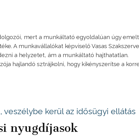
 dolgozói, mert a munkáltató egyoldalúan úgy emelt
rtéke. A munkavállalókat képviselő Vasas Szakszerv
ezni a helyzetet, ám a munkáltató hajthatatlan.
ja hajlandó sztrájkolni, hogy kikényszerítse a korre
 veszélybe kerül az idősügyi ellátás
si nyugdíjasok