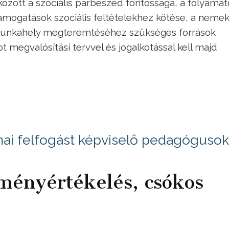
özött a szociális párbeszéd fontossága, a folyamat
ámogatások szociális feltételekhez kötése, a neme
munkahely megteremtéséhez szükséges források
 megvalósítási tervvel és jogalkotással kell majd
akmai felfogást képviselő pedagógusok
tményértékelés, csókos