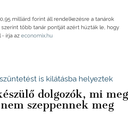
95 milliárd forint áll rendelkezésre a tanárok
zerint több tanár pontját azért húzták le, hogy
- írja az
economix.hu
züntetést is kilátásba helyeztek
 készülő dolgozók, mi me
e nem szeppennek meg