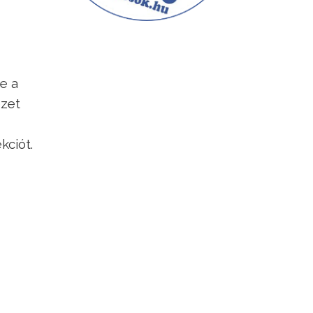
e a
ezet
kciót.