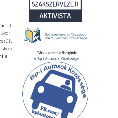
tíciót
akkor
került
ésként
Társ-szerkesztőségünk:
nt a
A Bp-i Autósok Közössége