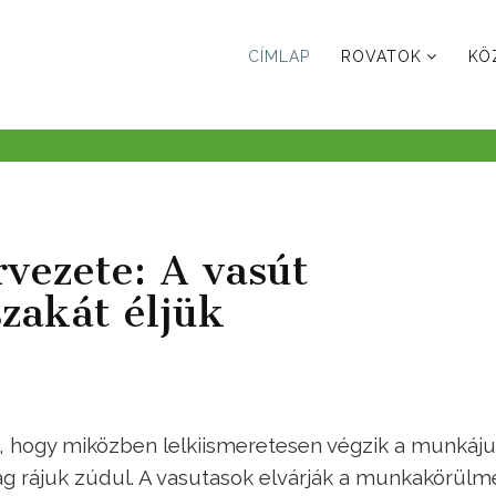
CÍMLAP
ROVATOK
KÖ
vezete: A vasút
szakát éljük
, hogy miközben lelkiismeretesen végzik a munkáju
rag rájuk zúdul. A vasutasok elvárják a munkakörül