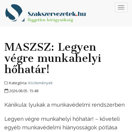
Toggl
navig
MASZSZ: Legyen
végre munkahelyi
hőhatár!
Kategória:
Közlemények
2026.08.05. 15:48
Kánikula: lyukak a munkavédelmi rendszerben
Legyen végre munkahelyi hőhatár! – követeli
egyéb munkavédelmi hiányosságok pótlása