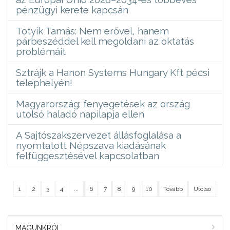
pénzügyi kerete kapcsán
Totyik Tamás: Nem erővel, hanem
párbeszéddel kell megoldani az oktatás
problémáit
Sztrájk a Hanon Systems Hungary Kft pécsi
telephelyén!
Magyarország: fenyegetések az ország
utolsó haladó napilapja ellen
A Sajtószakszervezet állásfoglalása a
nyomtatott Népszava kiadásának
felfüggesztésével kapcsolatban
1
2
3
4
...
6
7
8
9
10
Tovább
Utolsó
MAGUNKRÓL