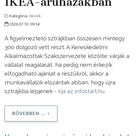
IKEA-áruházakban
Kategória:
Akciók
2026.07.10. 09:34
A figyelmeztető sztrájkban összesen mintegy
300 dolgozó vett részt. A Kereskedelmi
Alkalmazottak Szakszervezete közölte: várják a
vállalat reagálását, ha pedig nem érkezik
elfogadható ajánlat a részükről, akkor a
munkavállalók elszántak abban, hogy újra
sztrájkba lépjenek -
írja az infostart.hu
.
BŐVEBBEN ...