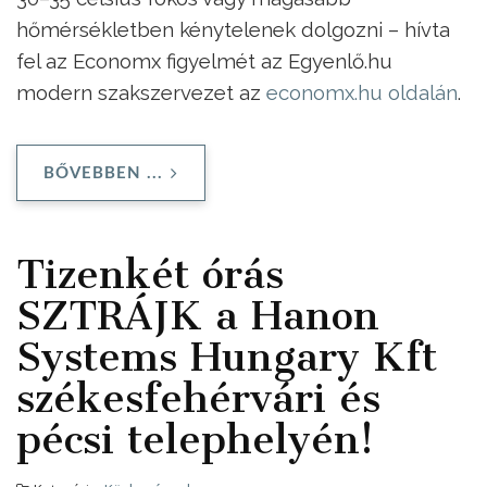
hőmérsékletben kénytelenek dolgozni – hívta
fel az Economx figyelmét az Egyenlő.hu
modern szakszervezet az
economx.hu oldalán
.
BŐVEBBEN ...
Tizenkét órás
SZTRÁJK a Hanon
Systems Hungary Kft
székesfehérvári és
pécsi telephelyén!