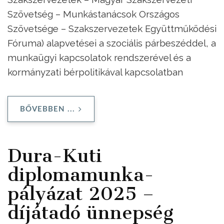
Szövetség – Munkástanácsok Országos
Szövetsége – Szakszervezetek Együttműködési
Fóruma) alapvetései a szociális párbeszéddel, a
munkaügyi kapcsolatok rendszerével és a
kormányzati bérpolitikával kapcsolatban
BŐVEBBEN ...
Dura-Kuti
diplomamunka-
pályázat 2025 –
díjátadó ünnepség