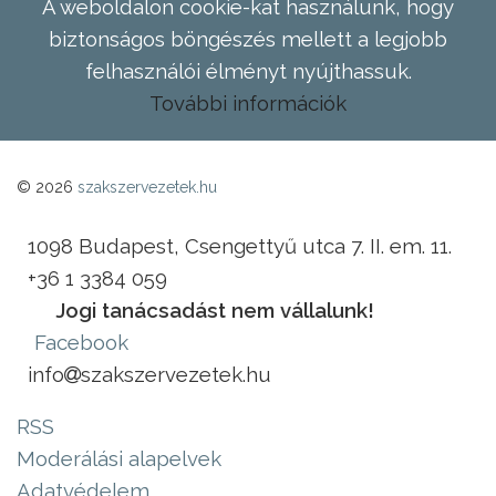
A weboldalon cookie-kat használunk, hogy
biztonságos böngészés mellett a legjobb
felhasználói élményt nyújthassuk.
További információk
© 2026
szakszervezetek.hu
1098 Budapest, Csengettyű utca 7. II. em. 11.
+36 1 3384 059
Jogi tanácsadást nem vállalunk!
Facebook
info
szakszervezetek.hu
RSS
Moderálási alapelvek
Adatvédelem