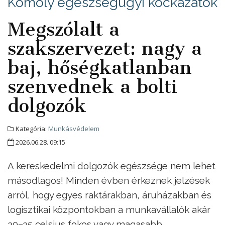
Komoly egészségügyi kockázatok
Megszólalt a
szakszervezet: nagy a
baj, hőségkatlanban
szenvednek a bolti
dolgozók
Kategória:
Munkásvédelem
2026.06.28. 09:15
A kereskedelmi dolgozók egészsége nem lehet
másodlagos! Minden évben érkeznek jelzések
arról, hogy egyes raktárakban, áruházakban és
logisztikai központokban a munkavállalók akár
30–35 celsius fokos vagy magasabb