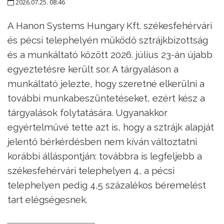
2026.07.25. 08:46
A Hanon Systems Hungary Kft. székesfehérvári
és pécsi telephelyén működő sztrájkbizottság
és a munkáltató között 2026. július 23-án újabb
egyeztetésre került sor. A tárgyaláson a
munkáltató jelezte, hogy szeretné elkerülni a
további munkabeszüntetéseket, ezért kész a
tárgyalások folytatására. Ugyanakkor
egyértelművé tette azt is, hogy a sztrájk alapját
jelentő bérkérdésben nem kíván változtatni
korábbi álláspontján: továbbra is legfeljebb a
székesfehérvári telephelyen 4, a pécsi
telephelyen pedig 4,5 százalékos béremelést
tart elégségesnek.