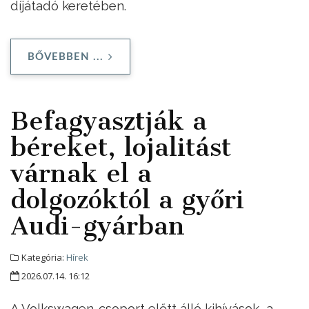
díjátadó keretében.
BŐVEBBEN ...
Befagyasztják a
béreket, lojalitást
várnak el a
dolgozóktól a győri
Audi-gyárban
Kategória:
Hírek
2026.07.14. 16:12
A Volkswagen-csoport előtt álló kihívások, a