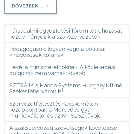
BŐVEBBEN ...
Társadalmi egyeztetési fórum létrehozását
kezdeményezik a szakszervezetek
Pedagógusok: legyen vége a politikai
kinevezések korának!
Levél a miniszterelnöknek: A közlekedési
dolgozók nem várnak tovább
SZTRÁJK a Hanon Systems Hungary Kft-nél
Székesfehérváron is!
Szervezetfejlesztés Kecskeméten –
középpontban a Mercedes gyár
munkavállalói és az MTSZSZ jövője
A szakszervezeti szövetségek követelései
az Európai Unió 2028–2034-es többéves