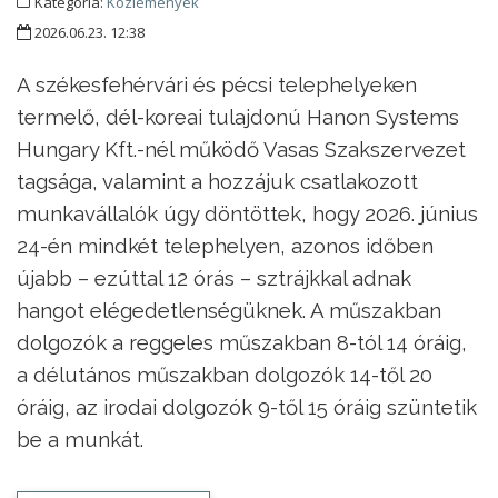
Kategória:
Közlemények
2026.06.23. 12:38
A székesfehérvári és pécsi telephelyeken
termelő, dél-koreai tulajdonú Hanon Systems
Hungary Kft.-nél működő Vasas Szakszervezet
tagsága, valamint a hozzájuk csatlakozott
munkavállalók úgy döntöttek, hogy 2026. június
24-én mindkét telephelyen, azonos időben
újabb – ezúttal 12 órás – sztrájkkal adnak
hangot elégedetlenségüknek. A műszakban
dolgozók a reggeles műszakban 8-tól 14 óráig,
a délutános műszakban dolgozók 14-től 20
óráig, az irodai dolgozók 9-től 15 óráig szüntetik
be a munkát.