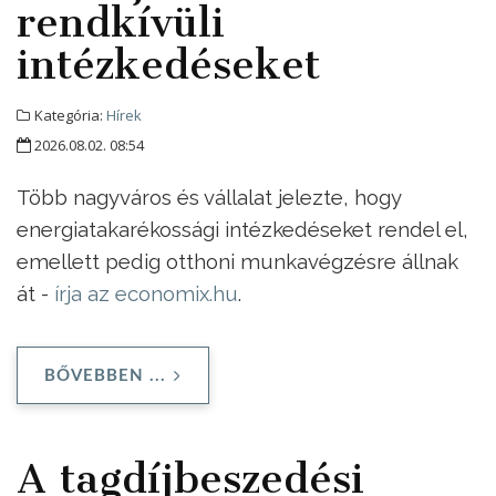
rendkívüli
intézkedéseket
Kategória:
Hírek
2026.08.02. 08:54
Több nagyváros és vállalat jelezte, hogy
energiatakarékossági intézkedéseket rendel el,
emellett pedig otthoni munkavégzésre állnak
át -
írja az economix.hu
.
BŐVEBBEN ...
A tagdíjbeszedési