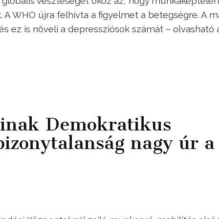
os globális veszteséget okoz az, hogy munkaképtele
 A WHO újra felhívta a figyelmet a betegségre. A m
és ez is növeli a depressziósok számát – olvasható 
óinak Demokratikus
bizonytalanság nagy úr a