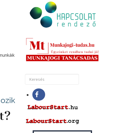
amunkáik
gozik
t?