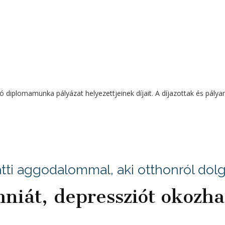
ó diplomamunka pályázat helyezettjeinek díjait. A díjazottak és pály
iatti aggodalommal, aki otthonról dol
niát, depressziót okozha