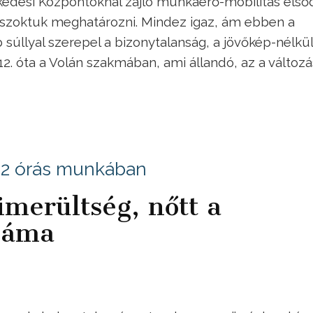
kedési Központoknál zajló munkaerő-mobilitás első
 szoktuk meghatározni. Mindez igaz, ám ebben a
úllyal szerepel a bizonytalanság, a jövőkép-nélkül
12. óta a Volán szakmában, ami állandó, az a változá
12 órás munkában
imerültség, nőtt a
záma