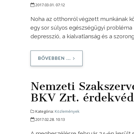
2017.03.01. 07:12
Noha az otthonról végzett munkának kö
egy sor súlyos egészségügyi probléma k
depresszió, a kialvatlanság és a szorong
BŐVEBBEN ...
Nemzeti Szakszerve
BKV Zrt. érdekvéd
Kategória:
Közlemények
2017.02.28. 10:13
A megbeszélésre február 24-én került 