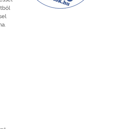
tből
sel
na.