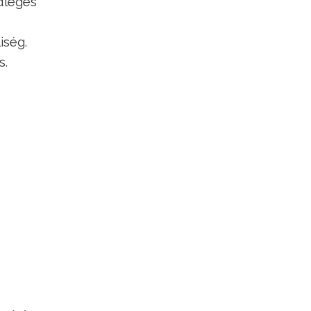
dleges
iség.
s.