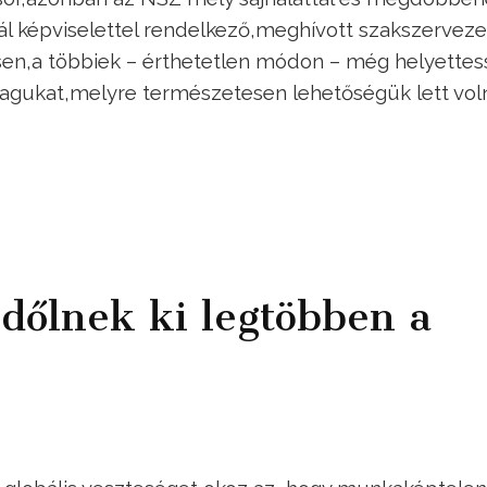
l képviselettel rendelkező,meghívott szakszerveze
en,a többiek – érthetetlen módon – még helyettes
agukat,melyre természetesen lehetőségük lett vol
 dőlnek ki legtöbben a