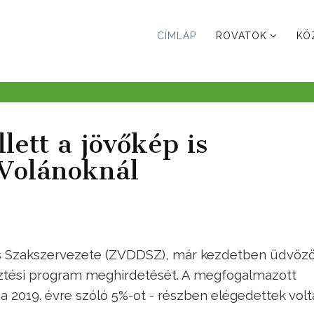
CÍMLAP
ROVATOK
KÖ
ett a jövőkép is
 Volánoknál
s Szakszervezete (ZVDDSZ), már kezdetben üdvözö
sztési program meghirdetését. A megfogalmazott
 a 2019. évre szóló 5%-ot - részben elégedettek volt