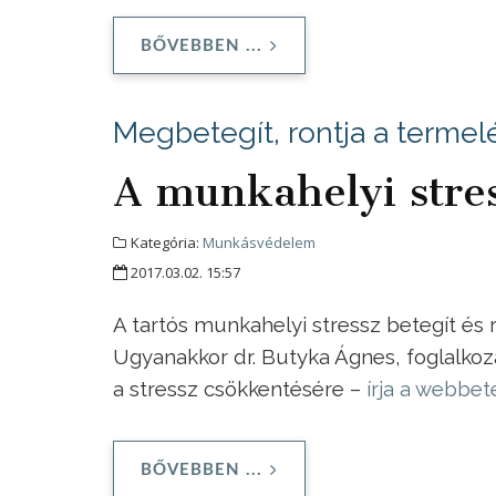
BŐVEBBEN ...
Megbetegít, rontja a termelé
A munkahelyi stre
Kategória:
Munkásvédelem
2017.03.02. 15:57
A tartós munkahelyi stressz betegít és ro
Ugyanakkor dr. Butyka Ágnes, foglalko
a stressz csökkentésére –
írja a webbet
BŐVEBBEN ...