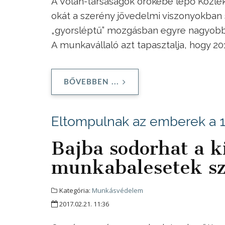
A Volán-társaságok örökébe lépő Közle
okát a szerény jövedelmi viszonyokban
„gyorsléptű” mozgásban egyre nagyobb s
A munkavállaló azt tapasztalja, hogy 20
BŐVEBBEN ...
Eltompulnak az emberek a 
Bajba sodorhat a k
munkabalesetek s
Kategória:
Munkásvédelem
2017.02.21. 11:36