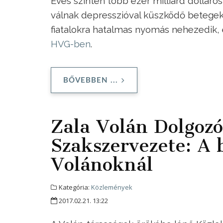
Éves szinten több ezer milliárd dollár
válnak depresszióval küszködő betegek.
fiatalokra hatalmas nyomás nehezedik, 
HVG-ben
.
BŐVEBBEN ...
Zala Volán Dolgoz
Szakszervezete: A 
Volánoknál
Kategória:
Közlemények
2017.02.21. 13:22