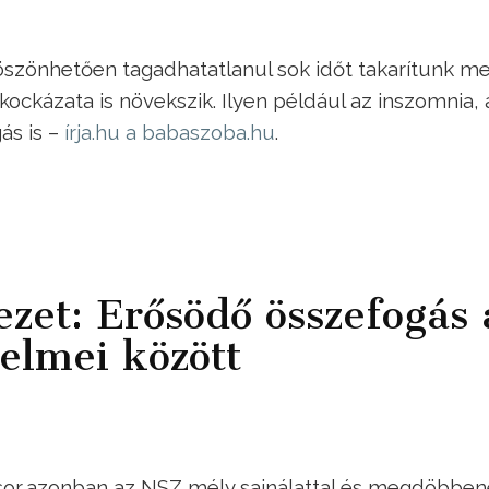
szönhetően tagadhatatlanul sok időt takarítunk me
ockázata is növekszik. Ilyen például az inszomnia, 
ás is –
írja.hu a babaszoba.hu
.
zet: Erősödő összefogás 
elmei között
sor,azonban az NSZ mély sajnálattal és megdöbben