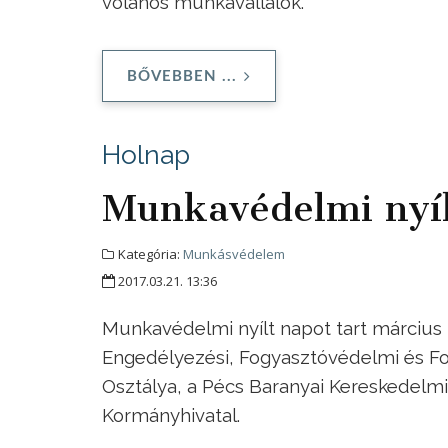
volános munkavállalók.
BŐVEBBEN ...
Holnap
Munkavédelmi nyíl
Kategória:
Munkásvédelem
2017.03.21. 13:36
Munkavédelmi nyílt napot tart március 2
Engedélyezési, Fogyasztóvédelmi és F
Osztálya, a Pécs Baranyai Kereskedelmi
Kormányhivatal.