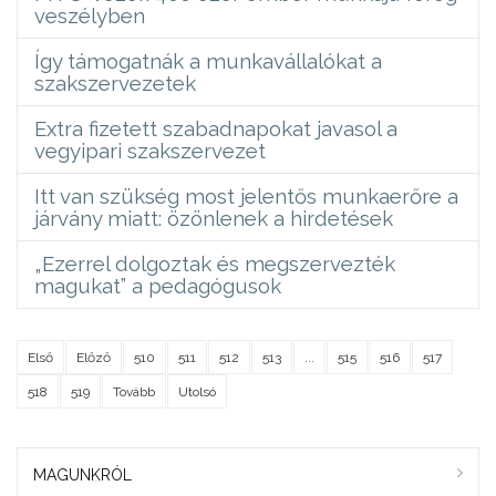
veszélyben
Így támogatnák a munkavállalókat a
szakszervezetek
Extra fizetett szabadnapokat javasol a
vegyipari szakszervezet
Itt van szükség most jelentős munkaerőre a
járvány miatt: özönlenek a hirdetések
„Ezerrel dolgoztak és megszervezték
magukat” a pedagógusok
Első
Előző
510
511
512
513
...
515
516
517
518
519
Tovább
Utolsó
MAGUNKRÓL