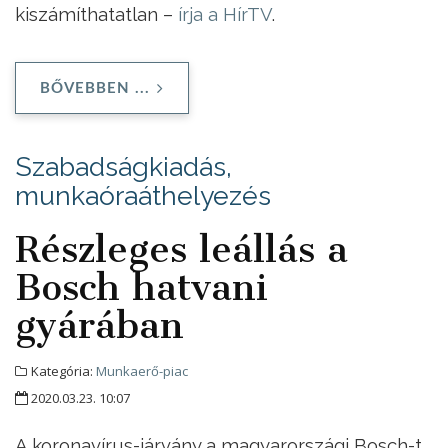
kiszámíthatatlan –
írja a HírTV
.
BŐVEBBEN ...
Szabadságkiadás,
munkaóraáthelyezés
Részleges leállás a
Bosch hatvani
gyárában
Kategória:
Munkaerő-piac
2020.03.23. 10:07
A koronavírus-járvány a magyarországi Bosch-t