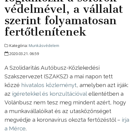
védelmével, a vállalat
szerint folyamatosan
fertőtlenítenek
Kategória:
Munkásvédelem
2020.03.21. 06:59
A Szolidaritás Autóbusz-Közlekedési
Szakszervezet (SZAKSZ) a mai napon tett
közzé
hivatalos közleményt
, amelyben azt írják:
az
ígéretekkel és konzultációval
ellentétben a
Volánbusz nem tesz meg mindent azért, hogy
a munkavállalóikat és az utasközönséget
megvédje a koronavírus okozta fertőzéstől –
írja
a Mérce
.