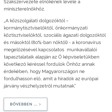
Szakszervezete elnökének levele a
miniszterelnökhöz.
„A közszolgálati dolgozóktól –
kormánytisztviselőktől, önkormányzati
köztisztviselőktől, szociális ágazati dolgozóktól
és másoktól (80%-ban nőktől) - a koronavírus
megelőzésével kapcsolatos munkavállalói
tapasztalataik alapján az Ő képviseletükben
következő kéréssel fordulok Önhöz annak
érdekében, hogy Magyarországon ne
fordulhasson elő, amit a hiradók az európai
járvány vészhelyzetről mutatnak.”
BŐVEBBEN ...