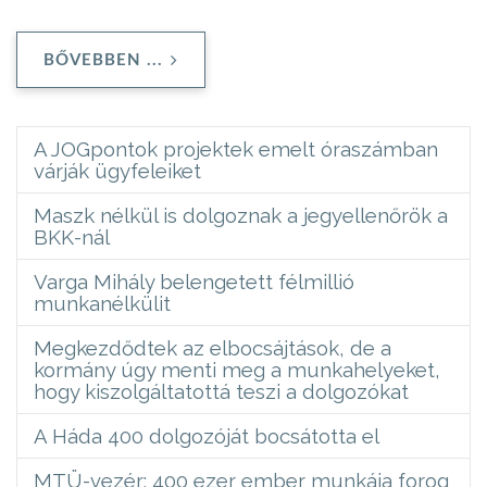
BŐVEBBEN ...
A JOGpontok projektek emelt óraszámban
várják ügyfeleiket
Maszk nélkül is dolgoznak a jegyellenőrök a
BKK-nál
Varga Mihály belengetett félmillió
munkanélkülit
Megkezdődtek az elbocsájtások, de a
kormány úgy menti meg a munkahelyeket,
hogy kiszolgáltatottá teszi a dolgozókat
A Háda 400 dolgozóját bocsátotta el
MTÜ-vezér: 400 ezer ember munkája forog