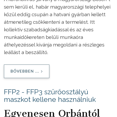
sem kerüli el, habár magyarországi telephelyei
közül eddig csupán a hatvani gyárban kellett
átmenetileg csökkenteni a termelést. Itt
kollektív szabadságkiadással és az éves
munkaidőkereten belüli munkaóra
áthelyezéssel kívánja megoldani a részleges
leállást a beszállító.
BŐVEBBEN ...
FFP2 - FFP3 szűrőosztályú
maszkot kellene használniuk
Egyenesen Orbántól