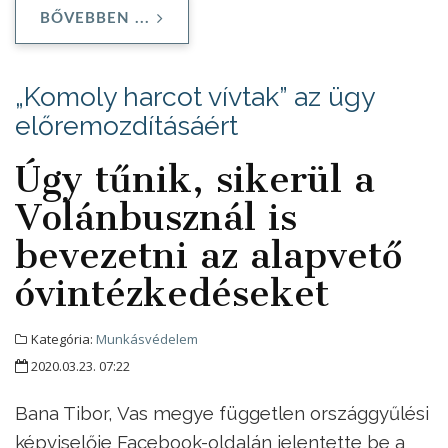
BŐVEBBEN ...
„Komoly harcot vívtak” az ügy
előremozdításáért
Úgy tűnik, sikerül a
Volánbusznál is
bevezetni az alapvető
óvintézkedéseket
Kategória:
Munkásvédelem
2020.03.23. 07:22
Bana Tibor, Vas megye független országgyűlési
képviselője Facebook-oldalán jelentette be a