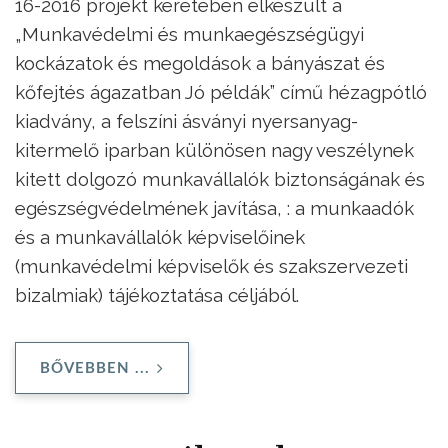
16-2016 projekt keretében elkészült a
„Munkavédelmi és munkaegészségügyi
kockázatok és megoldások a bányászat és
kőfejtés ágazatban Jó példák” című hézagpótló
kiadvány, a felszíni ásványi nyersanyag-
kitermelő iparban különösen nagy veszélynek
kitett dolgozó munkavállalók biztonságának és
egészségvédelmének javítása, : a munkaadók
és a munkavállalók képviselőinek
(munkavédelmi képviselők és szakszervezeti
bizalmiak) tájékoztatása céljából.
BŐVEBBEN ...