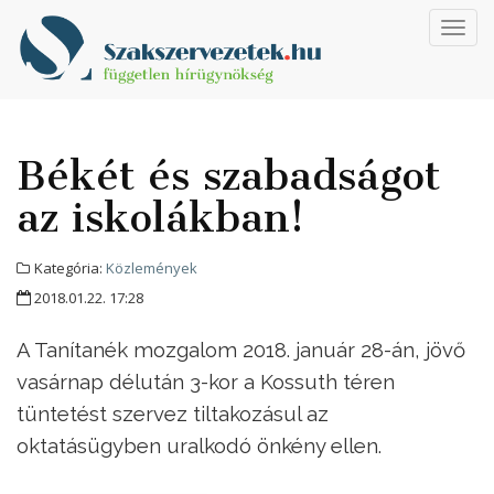
Toggl
navig
Békét és szabadságot
az iskolákban!
Kategória:
Közlemények
2018.01.22. 17:28
A Tanítanék mozgalom 2018. január 28-án, jövő
vasárnap délután 3-kor a Kossuth téren
tüntetést szervez tiltakozásul az
oktatásügyben uralkodó önkény ellen.