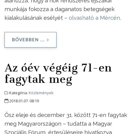
aláhúzza, hogy a nők rendszeres éjszakai
munkája fokozza a daganatos betegségek
kialakulásának esélyét –
olvasható a Mércén
.
BŐVEBBEN ...
Az óév végéig 71-en
fagytak meg
Kategória:
Közlemények
2018.01.07. 08:19
Ősz eleje és december 31. között 71-en fagytak
meg Magyarországon – tudatta a Magyar
Szociális Fórum, értesüléseire hivatkozva.