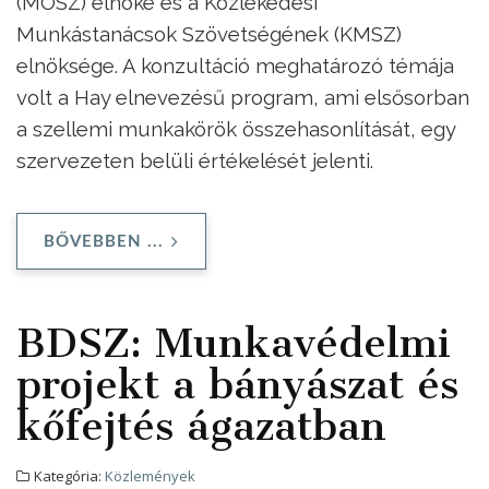
(MOSZ) elnöke és a Közlekedési
Munkástanácsok Szövetségének (KMSZ)
elnöksége. A konzultáció meghatározó témája
volt a Hay elnevezésű program, ami elsősorban
a szellemi munkakörök összehasonlítását, egy
szervezeten belüli értékelését jelenti.
BŐVEBBEN ...
BDSZ: Munkavédelmi
projekt a bányászat és
kőfejtés ágazatban
Kategória:
Közlemények