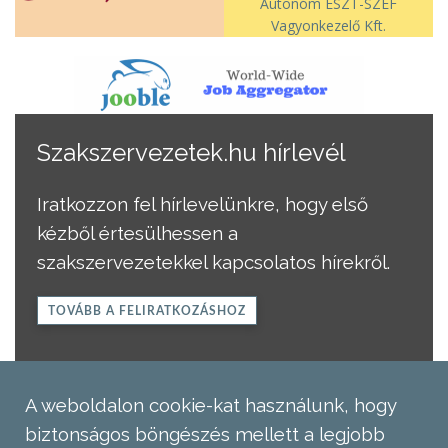
Autonóm ÉSZT-SZEF
Vagyonkezelő Kft.
Szakszervezetek.hu hírlevél
Iratkozzon fel hírlevelünkre, hogy első
kézből értesülhessen a
szakszervezetekkel kapcsolatos hírekről.
TOVÁBB A FELIRATKOZÁSHOZ
A weboldalon cookie-kat használunk, hogy
biztonságos böngészés mellett a legjobb