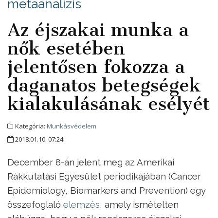
metaanalízis
Az éjszakai munka a
nők esetében
jelentősen fokozza a
daganatos betegségek
kialakulásának esélyét
Kategória:
Munkásvédelem
2018.01.10. 07:24
December 8-án jelent meg az Amerikai
Rákkutatási Egyesület periodikájában (Cancer
Epidemiology, Biomarkers and Prevention) egy
összefoglaló
elemzés
, amely ismételten