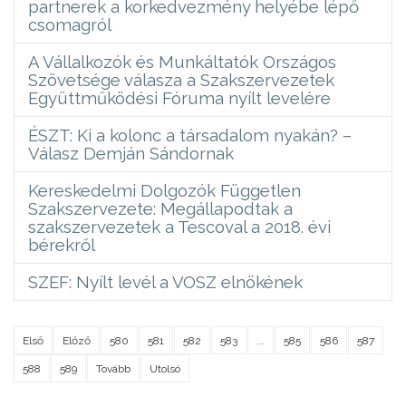
partnerek a korkedvezmény helyébe lépő
csomagról
A Vállalkozók és Munkáltatók Országos
Szövetsége válasza a Szakszervezetek
Együttműködési Fóruma nyílt levelére
ÉSZT: Ki a kolonc a társadalom nyakán? –
Válasz Demján Sándornak
Kereskedelmi Dolgozók Független
Szakszervezete: Megállapodtak a
szakszervezetek a Tescoval a 2018. évi
bérekről
SZEF: Nyílt levél a VOSZ elnökének
Első
Előző
580
581
582
583
...
585
586
587
588
589
Tovább
Utolsó