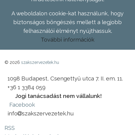
A weboldalon cookie-kat használunk, hogy
biztonságos böngészés mellett a legjobb
felhasználói élményt nyújthassuk.
További információk
© 2026
szakszervezetek.hu
1098 Budapest, Csengettyű utca 7. II. em. 11.
+36 1 3384 059
Jogi tanácsadást nem vállalunk!
Facebook
info
szakszervezetek.hu
RSS