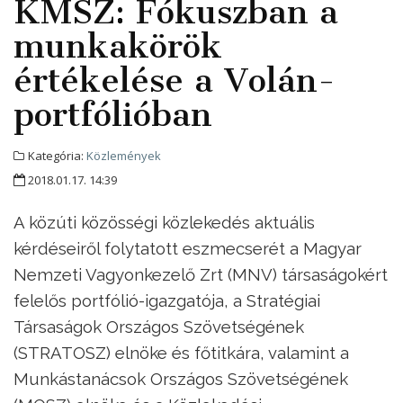
KMSZ: Fókuszban a
munkakörök
értékelése a Volán-
portfólióban
Kategória:
Közlemények
2018.01.17. 14:39
A közúti közösségi közlekedés aktuális
kérdéseiről folytatott eszmecserét a Magyar
Nemzeti Vagyonkezelő Zrt (MNV) társaságokért
felelős portfólió-igazgatója, a Stratégiai
Társaságok Országos Szövetségének
(STRATOSZ) elnöke és főtitkára, valamint a
Munkástanácsok Országos Szövetségének