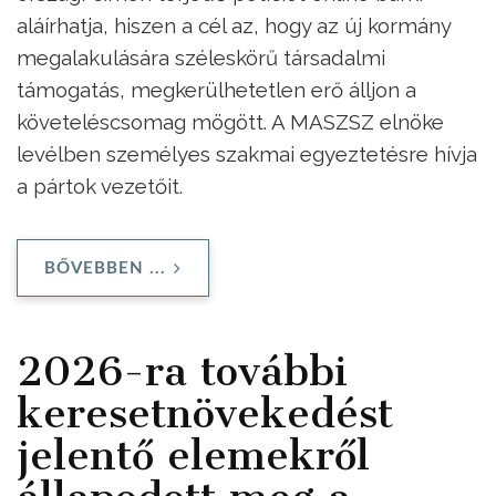
aláírhatja, hiszen a cél az, hogy az új kormány
megalakulására széleskörű társadalmi
támogatás, megkerülhetetlen erő álljon a
követeléscsomag mögött. A MASZSZ elnöke
levélben személyes szakmai egyeztetésre hívja
a pártok vezetőit.
BŐVEBBEN ...
2026-ra további
keresetnövekedést
jelentő elemekről