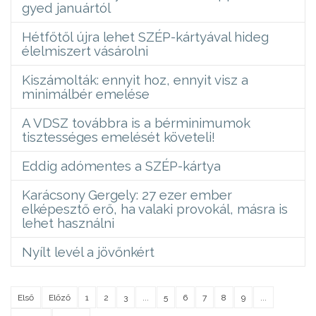
gyed januártól
Hétfőtől újra lehet SZÉP-kártyával hideg
élelmiszert vásárolni
Kiszámolták: ennyit hoz, ennyit visz a
minimálbér emelése
A VDSZ továbbra is a bérminimumok
tisztességes emelését követeli!
Eddig adómentes a SZÉP-kártya
Karácsony Gergely: 27 ezer ember
elképesztő erő, ha valaki provokál, másra is
lehet használni
Nyílt levél a jövőnkért
Első
Előző
1
2
3
...
5
6
7
8
9
...