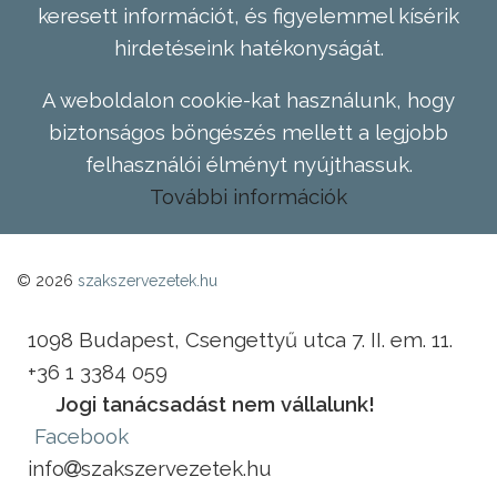
keresett információt, és figyelemmel kísérik
hirdetéseink hatékonyságát.
A weboldalon cookie-kat használunk, hogy
biztonságos böngészés mellett a legjobb
felhasználói élményt nyújthassuk.
További információk
© 2026
szakszervezetek.hu
1098 Budapest, Csengettyű utca 7. II. em. 11.
+36 1 3384 059
Jogi tanácsadást nem vállalunk!
Facebook
info
szakszervezetek.hu