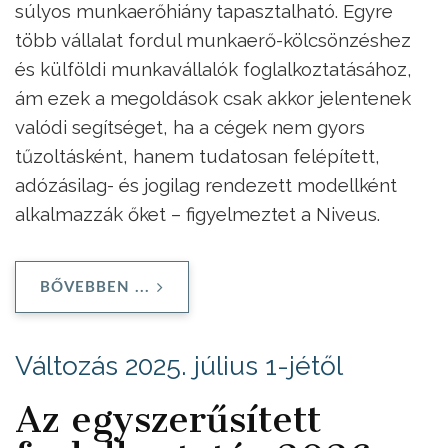
súlyos munkaerőhiány tapasztalható. Egyre
több vállalat fordul munkaerő-kölcsönzéshez
és külföldi munkavállalók foglalkoztatásához,
ám ezek a megoldások csak akkor jelentenek
valódi segítséget, ha a cégek nem gyors
tűzoltásként, hanem tudatosan felépített,
adózásilag- és jogilag rendezett modellként
alkalmazzák őket – figyelmeztet a Niveus.
BŐVEBBEN ...
Változás 2025. július 1-jétől
Az egyszerűsített