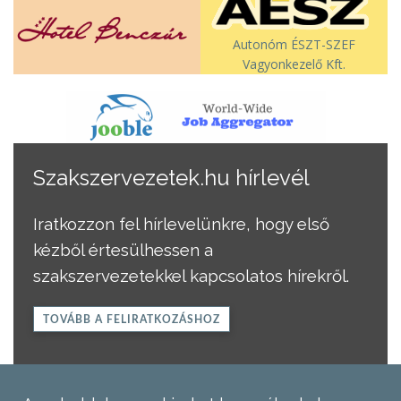
Autonóm ÉSZT-SZEF
Vagyonkezelő Kft.
Szakszervezetek.hu hírlevél
Iratkozzon fel hírlevelünkre, hogy első
kézből értesülhessen a
szakszervezetekkel kapcsolatos hírekről.
TOVÁBB A FELIRATKOZÁSHOZ