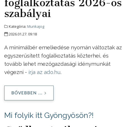
foglalkoztatás 2026-os
szabályai
Kategória:
Munkajog
2026.01.27. 09:18
A minimálbér emelkedése nyomán változtak az
egyszerűsített foglalkoztatás közterhei, és
tovább lehet mezőgazdasági idénymunkát
végezni -
írja az ado.hu
.
BŐVEBBEN ...
Mi folyik itt Gyöngyösön?!