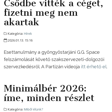
Csődbe vitték a céget,
fizetni meg nem
akartak
Kategória:
Hírek
2026.01.13. 15:16
Esettanulmány a gyöngyöstarjáni G.G. Space
felszámolását követő szakszervezeti-dolgozói
szervezkedésről. A Partizán videoja
itt érhető el
.
Minimálbér 2026:
íme, minden részlet
Kategória:
Miből élünk?