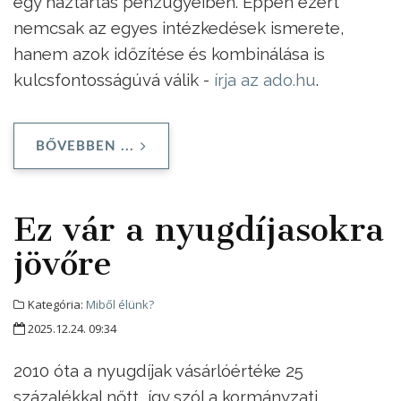
egy háztartás pénzügyeiben. Éppen ezért
nemcsak az egyes intézkedések ismerete,
hanem azok időzítése és kombinálása is
kulcsfontosságúvá válik -
írja az ado.hu
.
BŐVEBBEN ...
Ez vár a nyugdíjasokra
jövőre
Kategória:
Miből élünk?
2025.12.24. 09:34
2010 óta a nyugdíjak vásárlóértéke 25
százalékkal nőtt, így szól a kormányzati