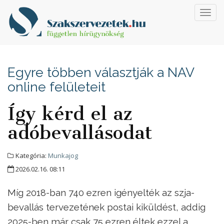
Toggl
navig
Egyre többen választják a NAV
online felületeit
Így kérd el az
adóbevallásodat
Kategória:
Munkajog
2026.02.16. 08:11
Míg 2018-ban 740 ezren igényelték az szja-
bevallás tervezetének postai kiküldést, addig
2025-ben már csak 75 ezren éltek ezzel a