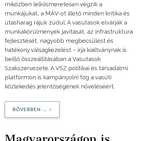
miközben lelkiismeretesen végzik a
munkájukat, a MÁV-ot illető minden kritika és
utasharag rájuk zúdul. A vasutasok elvárják a
munkakörülmények javítását, az infrastruktúra
fejlesztését, nagyobb megbecsülést és
hatékony válságkezelést – írja kiáltványnak is
beillő összeállításában a Vasutasok
Szakszervezete. A VSZ politikai és társadalmi
platformon is kampányolni fog a vasúti
közlekedés jelentőségének növeléséért.
BŐVEBBEN ...
Magyarországon is