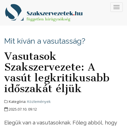
Toggl
navig
Mit kíván a vasutasság?
Vasutasok
Szakszervezete: A
vasút legkritikusabb
időszakát éljük
Kategória:
Közlemények
2025.07.10. 09:12
Elegük van a vasutasoknak. Főleg abból, hogy