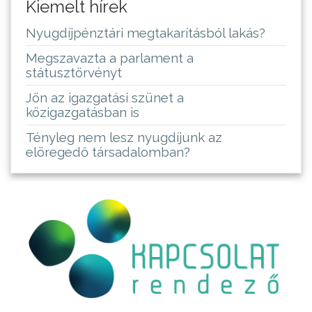
Kiemelt hírek
Nyugdíjpénztári megtakarításból lakás?
Megszavazta a parlament a
státusztörvényt
Jön az igazgatási szünet a
közigazgatásban is
Tényleg nem lesz nyugdíjunk az
elöregedő társadalomban?