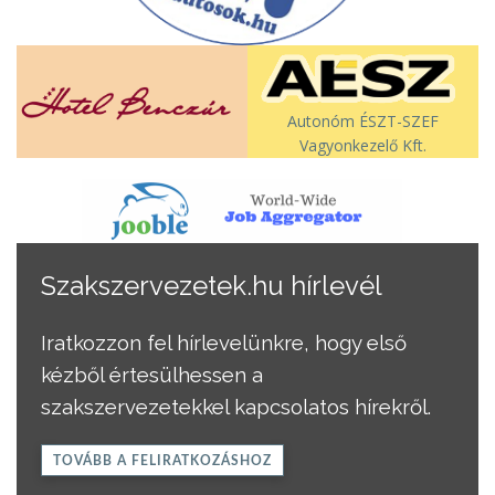
Autonóm ÉSZT-SZEF
Vagyonkezelő Kft.
Szakszervezetek.hu hírlevél
Iratkozzon fel hírlevelünkre, hogy első
kézből értesülhessen a
szakszervezetekkel kapcsolatos hírekről.
TOVÁBB A FELIRATKOZÁSHOZ