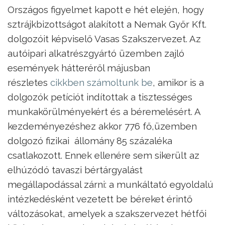
Országos figyelmet kapott e hét elején, hogy
sztrájkbizottságot alakított a Nemak Győr Kft.
dolgozóit képviselő Vasas Szakszervezet. Az
autóipari alkatrészgyártó üzemben zajló
események hátteréről májusban
részletes
cikkben számoltunk be
, amikor is a
dolgozók petíciót indítottak a tisztességes
munkakörülményekért és a béremelésért. A
kezdeményezéshez akkor 776 fő,üzemben
dolgozó fizikai állomány 85 százaléka
csatlakozott. Ennek ellenére sem sikerült az
elhúzódó tavaszi bértárgyalást
megállapodással zárni: a munkáltató egyoldalú
intézkedésként vezetett be béreket érintő
változásokat, amelyek a szakszervezet hétfői