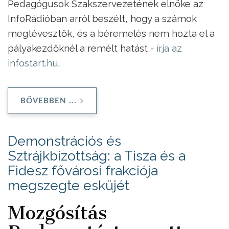
Pedagógusok Szakszervezetének elnöke az
InfoRádióban arról beszélt, hogy a számok
megtévesztők, és a béremelés nem hozta el a
pályakezdőknél a remélt hatást -
írja az
infostart.hu
.
BŐVEBBEN ...
Demonstrációs és
Sztrájkbizottság: a Tisza és a
Fidesz fővárosi frakciója
megszegte esküjét
Mozgósítás