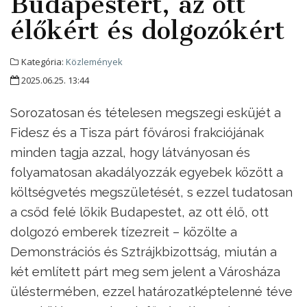
Budapestért, az ott
élőkért és dolgozókért
Kategória:
Közlemények
2025.06.25. 13:44
Sorozatosan és tételesen megszegi esküjét a
Fidesz és a Tisza párt fővárosi frakciójának
minden tagja azzal, hogy látványosan és
folyamatosan akadályozzák egyebek között a
költségvetés megszületését, s ezzel tudatosan
a csőd felé lökik Budapestet, az ott élő, ott
dolgozó emberek tízezreit – közölte a
Demonstrációs és Sztrájkbizottság, miután a
két említett párt meg sem jelent a Városháza
üléstermében, ezzel határozatképtelenné téve