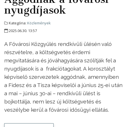
nyugdíjasok
Kategória:
Közlemények
2025.06.30. 13:57
A Fővárosi Közgyűlés rendkívüli ülésén való
részvételre, a költségvetés érdemi
megvitatására és jóváhagyására szólítják fel a
nyugdíjasok is a frakciótagokat. A korosztályt
képviselő szervezetek aggódnak, amennyiben
a Fidesz és a Tisza képviselői a június 25-ei után
a mai – június 30-ai – rendkívüli ülést is
bojkottálja, nem lesz új költségvetés és
veszélybe kerül a fővárosi idősügyi ellátás.