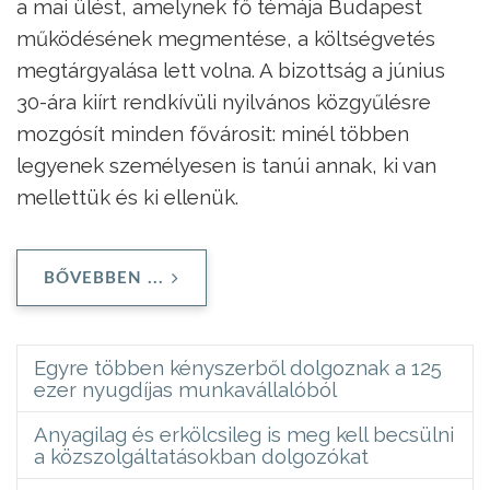
a mai ülést, amelynek fő témája Budapest
működésének megmentése, a költségvetés
megtárgyalása lett volna. A bizottság a június
30-ára kiírt rendkívüli nyilvános közgyűlésre
mozgósít minden fővárosit: minél többen
legyenek személyesen is tanúi annak, ki van
mellettük és ki ellenük.
BŐVEBBEN ...
Egyre többen kényszerből dolgoznak a 125
ezer nyugdíjas munkavállalóból
Anyagilag és erkölcsileg is meg kell becsülni
a közszolgáltatásokban dolgozókat