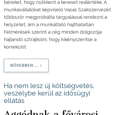
béreket, hogy csökkent a kereset reálértéke. A
munkavállalókat képviselő Vasas Szakszervezet
többször megpróbálta tárgyalással rendezni a
helyzetet, ám a munkáltató hajthatatlan.
Felmérések szerint a cég minden dolgozója
hajlandó sztrájkolni, hogy kikényszerítse a
korrekciót.
BŐVEBBEN ...
Ha nem lesz új költségvetés,
veszélybe kerül az idősügyi
ellátás
Aggódnak a fővárosi