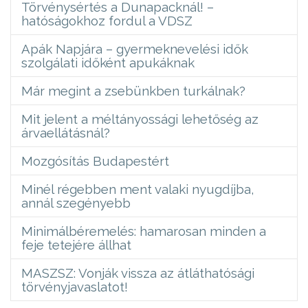
Törvénysértés a Dunapacknál! –
hatóságokhoz fordul a VDSZ
Apák Napjára – gyermeknevelési idők
szolgálati időként apukáknak
Már megint a zsebünkben turkálnak?
Mit jelent a méltányossági lehetőség az
árvaellátásnál?
Mozgósítás Budapestért
Minél régebben ment valaki nyugdíjba,
annál szegényebb
Minimálbéremelés: hamarosan minden a
feje tetejére állhat
MASZSZ: Vonják vissza az átláthatósági
törvényjavaslatot!