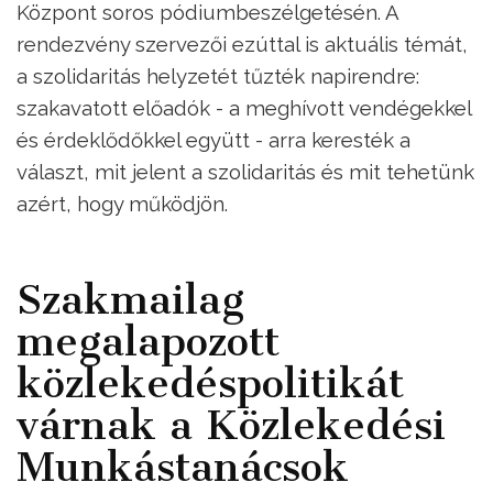
Központ soros pódiumbeszélgetésén. A
rendezvény szervezői ezúttal is aktuális témát,
a szolidaritás helyzetét tűzték napirendre:
szakavatott előadók - a meghívott vendégekkel
és érdeklődőkkel együtt - arra keresték a
választ, mit jelent a szolidaritás és mit tehetünk
azért, hogy működjön.
Szakmailag
megalapozott
közlekedéspolitikát
várnak a Közlekedési
Munkástanácsok