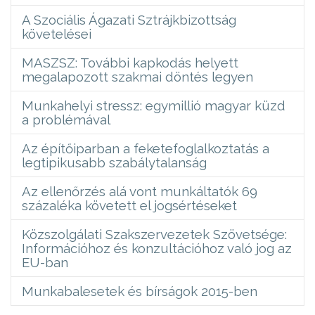
A Szociális Ágazati Sztrájkbizottság
követelései
MASZSZ: További kapkodás helyett
megalapozott szakmai döntés legyen
Munkahelyi stressz: egymillió magyar küzd
a problémával
Az építőiparban a feketefoglalkoztatás a
legtipikusabb szabálytalanság
Az ellenőrzés alá vont munkáltatók 69
százaléka követett el jogsértéseket
Közszolgálati Szakszervezetek Szövetsége:
Információhoz és konzultációhoz való jog az
EU-ban
Munkabalesetek és bírságok 2015-ben