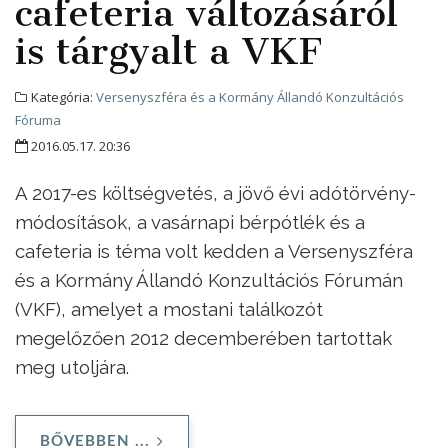
cafeteria változásáról
is tárgyalt a VKF
Kategória:
Versenyszféra és a Kormány Állandó Konzultációs
Fóruma
2016.05.17. 20:36
A 2017-es költségvetés, a jövő évi adótörvény-
módosítások, a vasárnapi bérpótlék és a
cafeteria is téma volt kedden a Versenyszféra
és a Kormány Állandó Konzultációs Fórumán
(VKF), amelyet a mostani találkozót
megelőzően 2012 decemberében tartottak
meg utoljára.
BŐVEBBEN ...