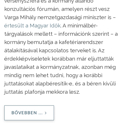
versenyszféra és a kormány állandó
konzultációs fórumán, amelyen részt vesz
Varga Mihály nemzetgazdasági miniszter is –
értesült a Magyar Idők
. A minimálbér-
tárgyalások mellett – információnk szerint – a
kormány bemutatja a kafetériarendszer
átalakításával kapcsolatos terveket is. Az
érdekképviseletek korábban már eljuttatták
javaslataikat a kormányzatnak, azonban még
mindig nem lehet tudni, hogy a korábbi
juttatásokat alapbéresítik-e, és a béren kívüli
juttatás plafonja mekkora lesz.
BŐVEBBEN ...