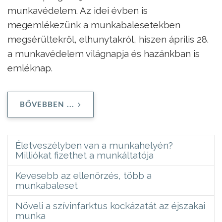
munkavédelem. Az idei évben is
megemlékezünk a munkabalesetekben
megsérültekről, elhunytakról, hiszen április 28.
a munkavédelem világnapja és hazánkban is
emléknap.
BŐVEBBEN ...
Életveszélyben van a munkahelyén?
Milliókat fizethet a munkáltatója
Kevesebb az ellenőrzés, több a
munkabaleset
Növeli a szívinfarktus kockázatát az éjszakai
munka