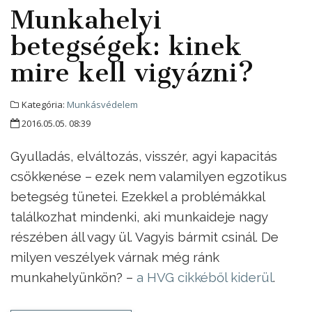
Munkahelyi
betegségek: kinek
mire kell vigyázni?
Kategória:
Munkásvédelem
2016.05.05. 08:39
Gyulladás, elváltozás, visszér, agyi kapacitás
csökkenése – ezek nem valamilyen egzotikus
betegség tünetei. Ezekkel a problémákkal
találkozhat mindenki, aki munkaideje nagy
részében áll vagy ül. Vagyis bármit csinál. De
milyen veszélyek várnak még ránk
munkahelyünkön? –
a HVG cikkéből kiderül
.