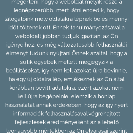
megérteni, hogy a weboldal melyik része a
legnépszerűbb, mert látni engedik, hogy
látogatóink mely oldalakra lépnek be és mennyi
időt töltenek ott. Ennek tanulmányozásával a
weboldalt jobban tudjuk igazítani az Ön
igényeihez, és még változatosabb felhasználói
élményt tudunk nyújtani Önnek azáltal, hogy a
sütik egyebek mellett megjegyzik a
beállításokat, így nem kell azokat újra bevinnie,
ha egy új oldalra lép, emlékeznek az Ön által
korábban bevitt adatokra, ezért azokat nem
kell újra begépelnie, elemzik a honlap
használatát annak érdekében, hogy az így nyert
információk felhasználásával végrehajtott
fejlesztések eredményeként az a lehető
legnagyobb mértékben az Ön elvárásai szerint