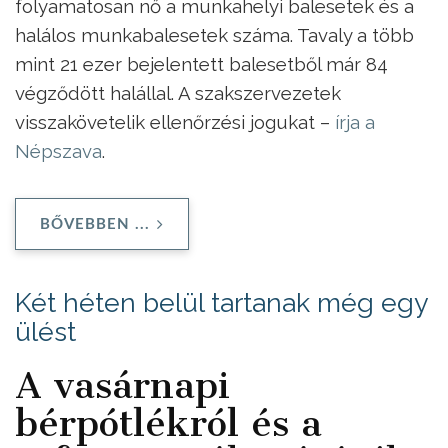
folyamatosan nő a munkahelyi balesetek és a
halálos munkabalesetek száma. Tavaly a több
mint 21 ezer bejelentett balesetből már 84
végződött halállal. A szakszervezetek
visszakövetelik ellenőrzési jogukat –
írja a
Népszava
.
BŐVEBBEN ...
Két héten belül tartanak még egy
ülést
A vasárnapi
bérpótlékról és a