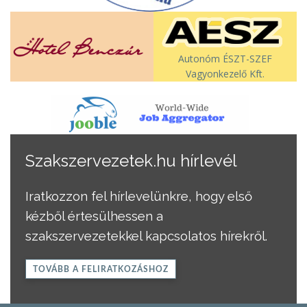
Autonóm ÉSZT-SZEF
Vagyonkezelő Kft.
Szakszervezetek.hu hírlevél
Iratkozzon fel hírlevelünkre, hogy első
kézből értesülhessen a
szakszervezetekkel kapcsolatos hírekről.
TOVÁBB A FELIRATKOZÁSHOZ