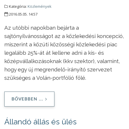
Kategória:
Közlemények
2016.05.05. 14:57
Az utóbbi napokban bejárta a
sajtónyilvánosságot az a közlekedési koncepció,
miszerint a közúti közösségi közlekedési piac
legalább 25%-át át kellene adni a kis- és
középvállalkozásoknak (kkv szektor), valamint,
hogy egy új megrendelő-irányító szervezet
szükséges a Volán-portfólió fölé.
BŐVEBBEN ...
Állandó állás és ülés