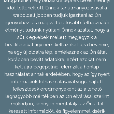
látogatóink mely oldalakra lépnek be és mennyi
időt töltenek ott. Ennek tanulmányozásával a
weboldalt jobban tudjuk igazítani az Ön
igényeihez, és még változatosabb felhasználói
élményt tudunk nyújtani Önnek azáltal, hogy a
sütik egyebek mellett megjegyzik a
beállításokat, így nem kell azokat újra bevinnie,
ha egy új oldalra lép, emlékeznek az Ön által
korábban bevitt adatokra, ezért azokat nem
kell újra begépelnie, elemzik a honlap
használatát annak érdekében, hogy az így nyert
információk felhasználásával végrehajtott
fejlesztések eredményeként az a lehető
legnagyobb mértékben az Ön elvárásai szerint
működjön, könnyen megtalálja az Ön által
keresett információt, és figyelemmel kísérik