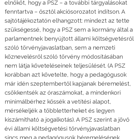
elnököt, hogy a PSZ – a további tárgyalásokat
fenntartva – ősztől akciósorozatot indítson. A
sajtótájékoztatón elhangzott: mindezt az tette
szükségessé, hogy a PSZ sem a kormány által a
parlamentnek benyújtott állami költségvetésről
szóló törvényjavaslatban, sem a nemzeti
köznevelésről szóló törvény módosításában
nem látja követeléseinek teljesülését. (A PSZ
korábban azt követelte, hogy a pedagógusok
már idén szeptembertől kapjanak béremelést,
csökkentsék az óraszámokat, a mindenkori
minimálbérhez kössék a vetítési alapot,
mérsékeljék a többletterheket és legyen
kiszámítható a jogalkotás). A PSZ szerint a jövő
évi állami költségvetési törvényjavaslatban
sincs meg a pedagógusok béremelésének