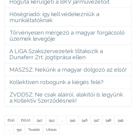
Hőguta kerülgeti a BKV járművezetőit
Hőségriadó: így kell védekezniük a
munkáltatóknak
Törvényesen mérgező a magyar forgácsoló
üzemek levegője
A LIGA Szakszervezetek tiltakozik a
Dunaferr Zrt. jogtiprása ellen
MASZSZ: Nekünk a magyar dolgozó az első!
Kollektíven robogunk a kiégés felé?
ZVDDSZ: Ne csak aláírói, alakítói is legyünk
a Kollektív Szerződésnek!
Első
Előző
542
543
...
545
546
547
548
549
...
551
Tovább
Utolsó