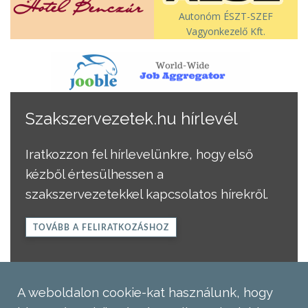
Autonóm ÉSZT-SZEF
Vagyonkezelő Kft.
Szakszervezetek.hu hírlevél
Iratkozzon fel hírlevelünkre, hogy első
kézből értesülhessen a
szakszervezetekkel kapcsolatos hírekről.
TOVÁBB A FELIRATKOZÁSHOZ
A weboldalon cookie-kat használunk, hogy