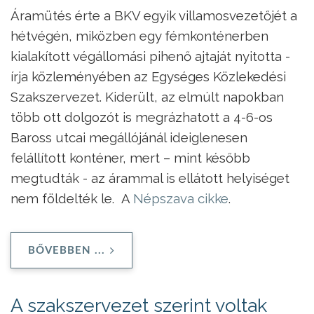
Áramütés érte a BKV egyik villamosvezetőjét a
hétvégén, miközben egy fémkonténerben
kialakított végállomási pihenő ajtaját nyitotta -
írja közleményében az Egységes Közlekedési
Szakszervezet. Kiderült, az elmúlt napokban
több ott dolgozót is megrázhatott a 4-6-os
Baross utcai megállójánál ideiglenesen
felállított konténer, mert – mint később
megtudták - az árammal is ellátott helyiséget
nem földelték le. A
Népszava cikke
.
BŐVEBBEN ...
A szakszervezet szerint voltak