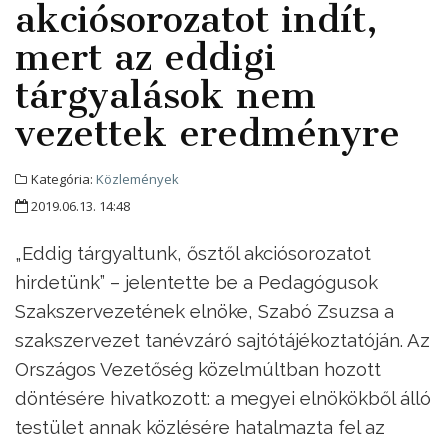
akciósorozatot indít,
mert az eddigi
tárgyalások nem
vezettek eredményre
Kategória:
Közlemények
2019.06.13. 14:48
„Eddig tárgyaltunk, ősztől akciósorozatot
hirdetünk” – jelentette be a Pedagógusok
Szakszervezetének elnöke, Szabó Zsuzsa a
szakszervezet tanévzáró sajtótájékoztatóján. Az
Országos Vezetőség közelmúltban hozott
döntésére hivatkozott: a megyei elnökökből álló
testület annak közlésére hatalmazta fel az