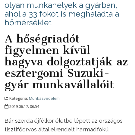
olyan munkahelyek a gyárban,
ahol a 33 fokot is meghaladta a
hőmérséklet
A hőségriadót
figyelmen kívül
hagyva dolgoztatják az
esztergomi Suzuki-
gyár munkavállalóit
Kategória:
Munkásvédelem
2019.06.17. 06:54
Bár szerda éjfélkor életbe lépett az országos
tisztifőorvos által elrendelt harmadfokú