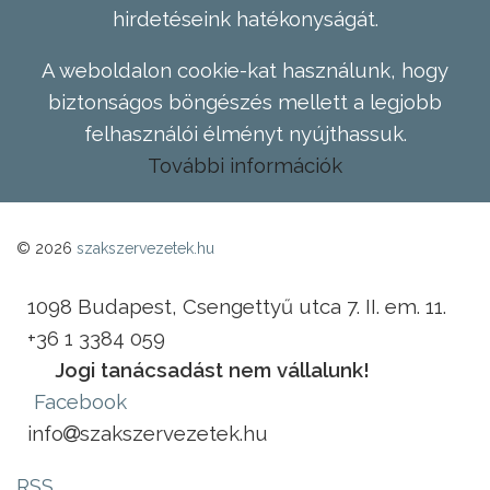
hirdetéseink hatékonyságát.
A weboldalon cookie-kat használunk, hogy
biztonságos böngészés mellett a legjobb
felhasználói élményt nyújthassuk.
További információk
© 2026
szakszervezetek.hu
1098 Budapest, Csengettyű utca 7. II. em. 11.
+36 1 3384 059
Jogi tanácsadást nem vállalunk!
Facebook
info
szakszervezetek.hu
RSS