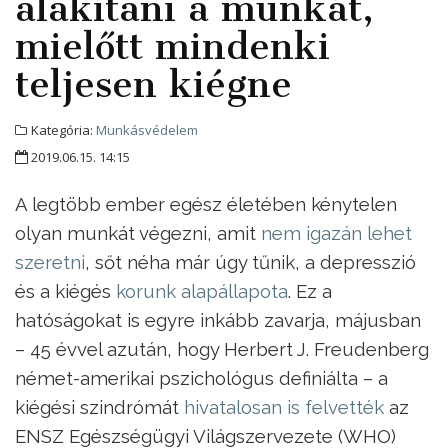
alakítani a munkát,
mielőtt mindenki
teljesen kiégne
Kategória:
Munkásvédelem
2019.06.15. 14:15
A legtöbb ember egész életében kénytelen
olyan munkát végezni, amit
nem igazán lehet
szeretni
, sőt néha már úgy tűnik, a depresszió
és a kiégés
korunk alapállapota
. Ez a
hatóságokat is egyre inkább zavarja, májusban
– 45 évvel azután, hogy Herbert J. Freudenberg
német-amerikai pszichológus definiálta – a
kiégési szindrómát
hivatalosan is felvették
az
ENSZ Egészségügyi Világszervezete (WHO)