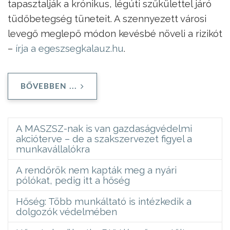
tapasztalják a krónikus, légúti szűkülettel járó
tüdőbetegség tüneteit. A szennyezett városi
levegő meglepő módon kevésbé növeli a rizikót
–
írja a egeszsegkalauz.hu
.
BŐVEBBEN ...
A MASZSZ-nak is van gazdaságvédelmi
akcióterve – de a szakszervezet figyel a
munkavállalókra
A rendőrök nem kapták meg a nyári
pólókat, pedig itt a hőség
Hőség: Több munkáltató is intézkedik a
dolgozók védelmében