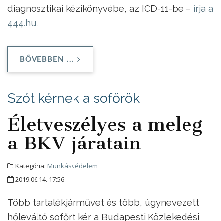
diagnosztikai kézikönyvébe, az ICD-11-be –
írja a
444.hu
.
BŐVEBBEN ...
Szót kérnek a sofőrök
Életveszélyes a meleg
a BKV járatain
Kategória:
Munkásvédelem
2019.06.14. 17:56
Több tartalékjárművet és több, úgynevezett
hőleváltó sofőrt kér a Budapesti Közlekedési