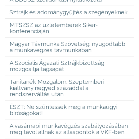
Sztrájk és adománygyűjtés a szegényeknek
MTSZSZ az üzletemberek Siker-
konferenciáján
Magyar Távmunka Szövetség: nyugodtabb
a munkavégzés távmunkában
A Szociális Ágazati Sztrájkbizottság
mozgósítja tagságát
Tanítanék Mozgalom: Szeptemberi
kiáltvány negyed századdal a
rendszerváltás után
ÉSZT: Ne szüntessék meg a munkaügyi
bíróságokat!
A vasárnapi munkavégzés szabályozásában
még távol állnak az álláspontok a VKF-ben