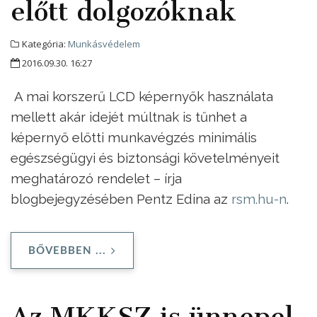
előtt dolgozóknak
Kategória:
Munkásvédelem
2016.09.30. 16:27
A mai korszerű LCD képernyők használata
mellett akár idejét múltnak is tűnhet a
képernyő előtti munkavégzés minimális
egészségügyi és biztonsági követelményeit
meghatározó rendelet – írja
blogbejegyzésében Pentz Edina az
rsm.hu-n
.
BŐVEBBEN ...
Az MKKSZ is ünnepel