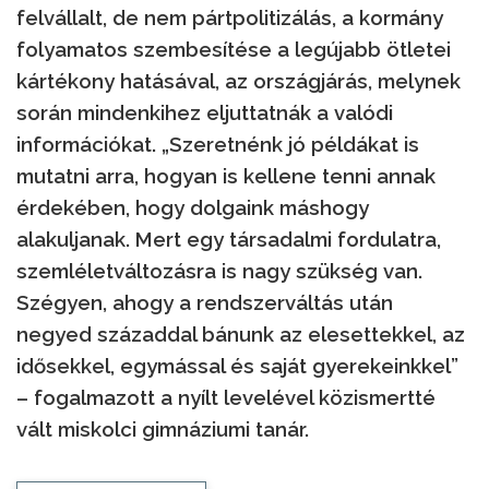
felvállalt, de nem pártpolitizálás, a kormány
folyamatos szembesítése a legújabb ötletei
kártékony hatásával, az országjárás, melynek
során mindenkihez eljuttatnák a valódi
információkat. „Szeretnénk jó példákat is
mutatni arra, hogyan is kellene tenni annak
érdekében, hogy dolgaink máshogy
alakuljanak. Mert egy társadalmi fordulatra,
szemléletváltozásra is nagy szükség van.
Szégyen, ahogy a rendszerváltás után
negyed századdal bánunk az elesettekkel, az
idősekkel, egymással és saját gyerekeinkkel”
– fogalmazott a nyílt levelével közismertté
vált miskolci gimnáziumi tanár.