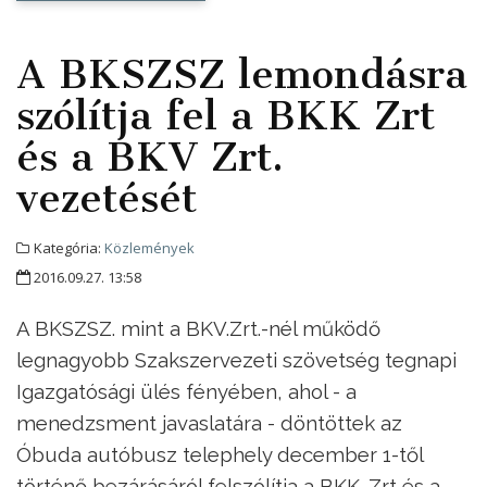
A BKSZSZ lemondásra
szólítja fel a BKK Zrt
és a BKV Zrt.
vezetését
Kategória:
Közlemények
2016.09.27. 13:58
A BKSZSZ. mint a BKV.Zrt.-nél működő
legnagyobb Szakszervezeti szövetség tegnapi
Igazgatósági ülés fényében, ahol - a
menedzsment javaslatára - döntöttek az
Óbuda autóbusz telephely december 1-től
történő bezárásáról felszólítja a BKK. Zrt és a