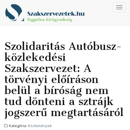
Toggl
navig
Szolidaritás Autóbusz-
közlekedési
Szakszervezet: A
törvényi előíráson
belül a bíróság nem
tud dönteni a sztrájk
jogszerű megtartásáról
Kategória:
Közlemények