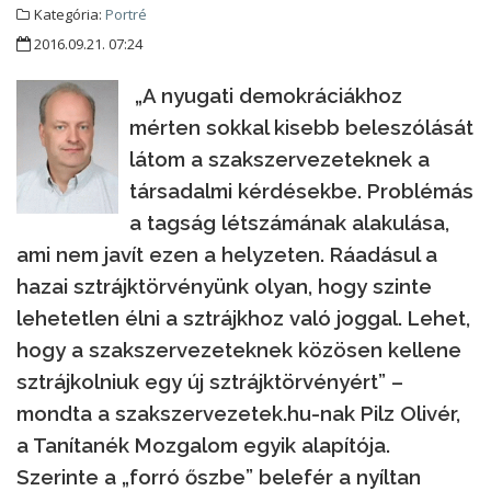
Kategória:
Portré
2016.09.21. 07:24
„A nyugati demokráciákhoz
mérten sokkal kisebb beleszólását
látom a szakszervezeteknek a
társadalmi kérdésekbe. Problémás
a tagság létszámának alakulása,
ami nem javít ezen a helyzeten. Ráadásul a
hazai sztrájktörvényünk olyan, hogy szinte
lehetetlen élni a sztrájkhoz való joggal. Lehet,
hogy a szakszervezeteknek közösen kellene
sztrájkolniuk egy új sztrájktörvényért” –
mondta a szakszervezetek.hu-nak Pilz Olivér,
a Tanítanék Mozgalom egyik alapítója.
Szerinte a „forró őszbe” belefér a nyíltan