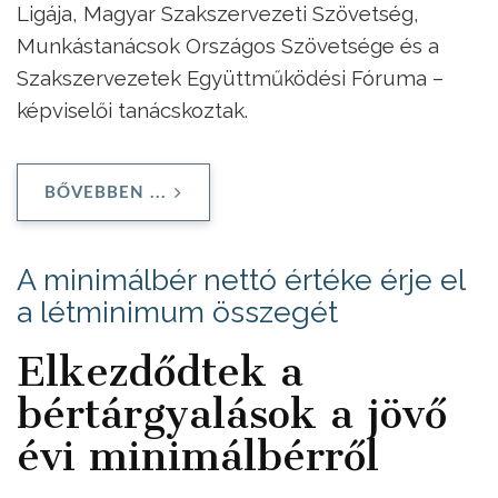
Ligája, Magyar Szakszervezeti Szövetség,
Munkástanácsok Országos Szövetsége és a
Szakszervezetek Együttműködési Fóruma –
képviselői tanácskoztak.
BŐVEBBEN ...
A minimálbér nettó értéke érje el
a létminimum összegét
Elkezdődtek a
bértárgyalások a jövő
évi minimálbérről