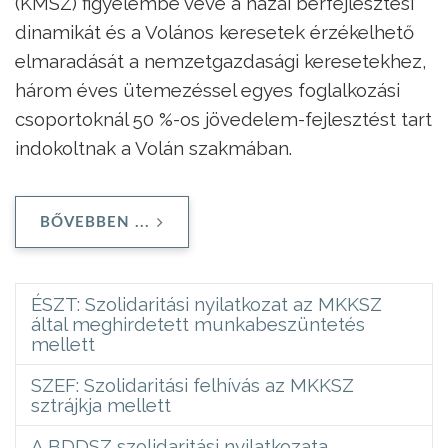
(KMSZ) figyelembe véve a hazai bérfejlesztési
dinamikát és a Volános keresetek érzékelhető
elmaradását a nemzetgazdasági keresetekhez,
három éves ütemezéssel egyes foglalkozási
csoportoknál 50 %-os jövedelem-fejlesztést tart
indokoltnak a Volán szakmában.
BŐVEBBEN ...
ÉSZT: Szolidaritási nyilatkozat az MKKSZ
által meghirdetett munkabeszüntetés
mellett
SZEF: Szolidaritási felhívás az MKKSZ
sztrájkja mellett
A BDDSZ szolidaritási nyilatkozata