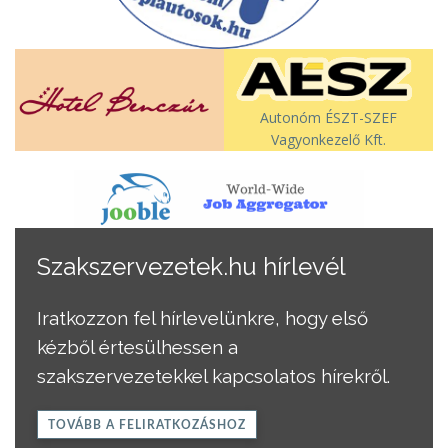
Autonóm ÉSZT-SZEF
Vagyonkezelő Kft.
Szakszervezetek.hu hírlevél
Iratkozzon fel hírlevelünkre, hogy első
kézből értesülhessen a
szakszervezetekkel kapcsolatos hírekről.
TOVÁBB A FELIRATKOZÁSHOZ