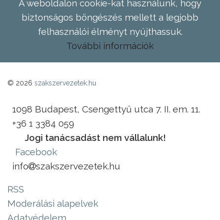
A weboldalon cookie-kat használunk, hogy
biztonságos böngészés mellett a legjobb
felhasználói élményt nyújthassuk.
További információk
© 2026
szakszervezetek.hu
1098 Budapest, Csengettyű utca 7. II. em. 11.
+36 1 3384 059
Jogi tanácsadást nem vállalunk!
Facebook
info
szakszervezetek.hu
RSS
Moderálási alapelvek
Adatvédelem