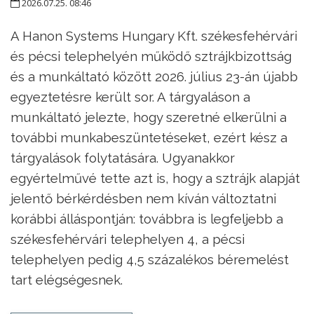
2026.07.25. 08:46
A Hanon Systems Hungary Kft. székesfehérvári
és pécsi telephelyén működő sztrájkbizottság
és a munkáltató között 2026. július 23-án újabb
egyeztetésre került sor. A tárgyaláson a
munkáltató jelezte, hogy szeretné elkerülni a
további munkabeszüntetéseket, ezért kész a
tárgyalások folytatására. Ugyanakkor
egyértelművé tette azt is, hogy a sztrájk alapját
jelentő bérkérdésben nem kíván változtatni
korábbi álláspontján: továbbra is legfeljebb a
székesfehérvári telephelyen 4, a pécsi
telephelyen pedig 4,5 százalékos béremelést
tart elégségesnek.