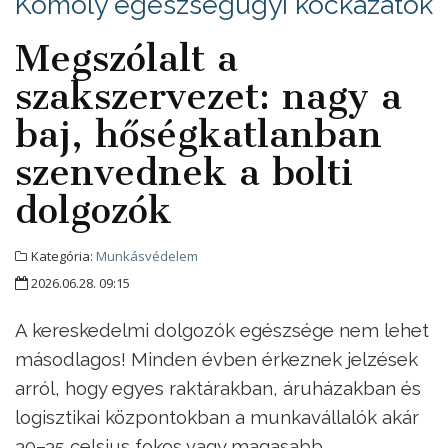
Komoly egészségügyi kockázatok
Megszólalt a
szakszervezet: nagy a
baj, hőségkatlanban
szenvednek a bolti
dolgozók
Kategória:
Munkásvédelem
2026.06.28. 09:15
A kereskedelmi dolgozók egészsége nem lehet
másodlagos! Minden évben érkeznek jelzések
arról, hogy egyes raktárakban, áruházakban és
logisztikai központokban a munkavállalók akár
30–35 celsius fokos vagy magasabb