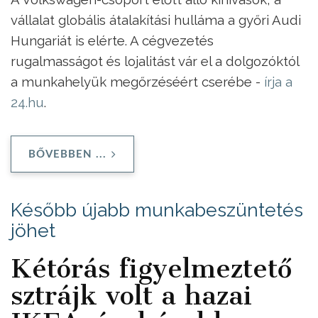
vállalat globális átalakítási hulláma a győri Audi
Hungariát is elérte. A cégvezetés
rugalmasságot és lojalitást vár el a dolgozóktól
a munkahelyük megőrzéséért cserébe -
írja a
24.hu
.
BŐVEBBEN ...
Később újabb munkabeszüntetés
jöhet
Kétórás figyelmeztető
sztrájk volt a hazai