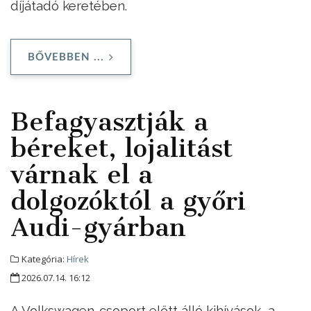
díjátadó keretében.
BŐVEBBEN ...
Befagyasztják a
béreket, lojalitást
várnak el a
dolgozóktól a győri
Audi-gyárban
Kategória:
Hírek
2026.07.14. 16:12
A Volkswagen-csoport előtt álló kihívások, a