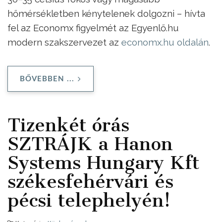
hőmérsékletben kénytelenek dolgozni – hívta
fel az Economx figyelmét az Egyenlő.hu
modern szakszervezet az
economx.hu oldalán
.
BŐVEBBEN ...
Tizenkét órás
SZTRÁJK a Hanon
Systems Hungary Kft
székesfehérvári és
pécsi telephelyén!