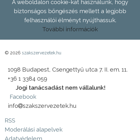
A weboldalon cookie-kat használunk, hogy
biztonságos böngészés mellett a legjobb
felhasználói élményt nyújthassuk.
További információk
© 2026
szakszervezetek.hu
1098 Budapest, Csengettyű utca 7. II. em. 11.
+36 1 3384 059
Jogi tanácsadást nem vállalunk!
Facebook
info
szakszervezetek.hu
RSS
Moderálási alapelvek
Adatvédelem