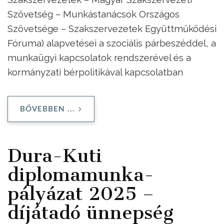
Szövetség – Munkástanácsok Országos
Szövetsége – Szakszervezetek Együttműködési
Fóruma) alapvetései a szociális párbeszéddel, a
munkaügyi kapcsolatok rendszerével és a
kormányzati bérpolitikával kapcsolatban
BŐVEBBEN ...
Dura-Kuti
diplomamunka-
pályázat 2025 –
díjátadó ünnepség