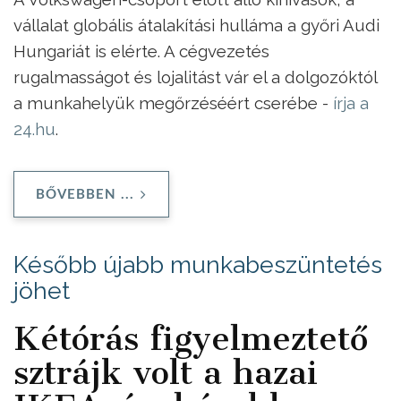
vállalat globális átalakítási hulláma a győri Audi
Hungariát is elérte. A cégvezetés
rugalmasságot és lojalitást vár el a dolgozóktól
a munkahelyük megőrzéséért cserébe -
írja a
24.hu
.
BŐVEBBEN ...
Később újabb munkabeszüntetés
jöhet
Kétórás figyelmeztető
sztrájk volt a hazai