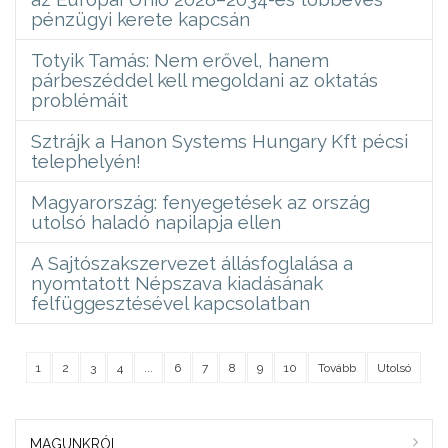
pénzügyi kerete kapcsán
Totyik Tamás: Nem erővel, hanem
párbeszéddel kell megoldani az oktatás
problémáit
Sztrájk a Hanon Systems Hungary Kft pécsi
telephelyén!
Magyarország: fenyegetések az ország
utolsó haladó napilapja ellen
A Sajtószakszervezet állásfoglalása a
nyomtatott Népszava kiadásának
felfüggesztésével kapcsolatban
1
2
3
4
...
6
7
8
9
10
Tovább
Utolsó
MAGUNKRÓL