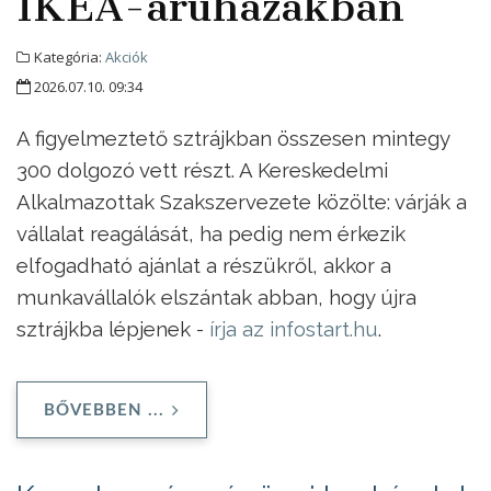
IKEA-áruházakban
Kategória:
Akciók
2026.07.10. 09:34
A figyelmeztető sztrájkban összesen mintegy
300 dolgozó vett részt. A Kereskedelmi
Alkalmazottak Szakszervezete közölte: várják a
vállalat reagálását, ha pedig nem érkezik
elfogadható ajánlat a részükről, akkor a
munkavállalók elszántak abban, hogy újra
sztrájkba lépjenek -
írja az infostart.hu
.
BŐVEBBEN ...