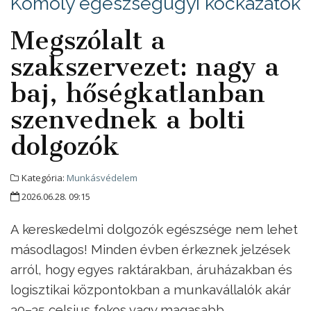
Komoly egészségügyi kockázatok
Megszólalt a
szakszervezet: nagy a
baj, hőségkatlanban
szenvednek a bolti
dolgozók
Kategória:
Munkásvédelem
2026.06.28. 09:15
A kereskedelmi dolgozók egészsége nem lehet
másodlagos! Minden évben érkeznek jelzések
arról, hogy egyes raktárakban, áruházakban és
logisztikai központokban a munkavállalók akár
30–35 celsius fokos vagy magasabb