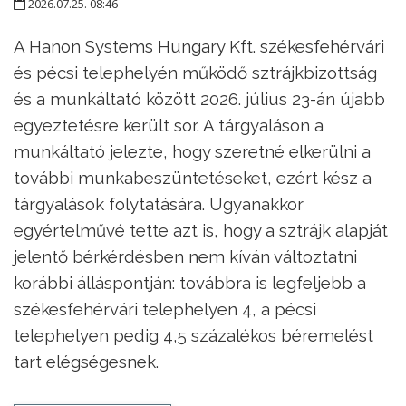
2026.07.25. 08:46
A Hanon Systems Hungary Kft. székesfehérvári
és pécsi telephelyén működő sztrájkbizottság
és a munkáltató között 2026. július 23-án újabb
egyeztetésre került sor. A tárgyaláson a
munkáltató jelezte, hogy szeretné elkerülni a
további munkabeszüntetéseket, ezért kész a
tárgyalások folytatására. Ugyanakkor
egyértelművé tette azt is, hogy a sztrájk alapját
jelentő bérkérdésben nem kíván változtatni
korábbi álláspontján: továbbra is legfeljebb a
székesfehérvári telephelyen 4, a pécsi
telephelyen pedig 4,5 százalékos béremelést
tart elégségesnek.