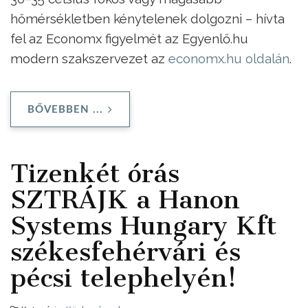
hőmérsékletben kénytelenek dolgozni – hívta
fel az Economx figyelmét az Egyenlő.hu
modern szakszervezet az
economx.hu oldalán
.
BŐVEBBEN ...
Tizenkét órás
SZTRÁJK a Hanon
Systems Hungary Kft
székesfehérvári és
pécsi telephelyén!