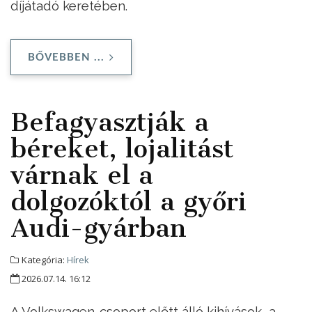
díjátadó keretében.
BŐVEBBEN ...
Befagyasztják a
béreket, lojalitást
várnak el a
dolgozóktól a győri
Audi-gyárban
Kategória:
Hírek
2026.07.14. 16:12
A Volkswagen-csoport előtt álló kihívások, a