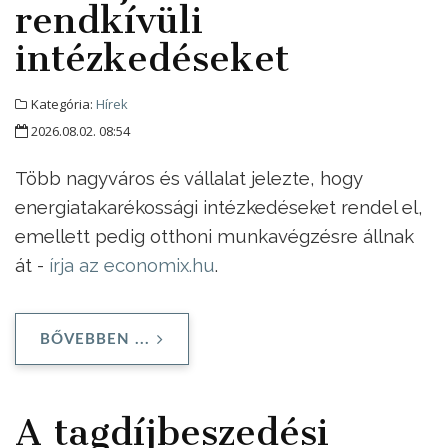
rendkívüli
intézkedéseket
Kategória:
Hírek
2026.08.02. 08:54
Több nagyváros és vállalat jelezte, hogy
energiatakarékossági intézkedéseket rendel el,
emellett pedig otthoni munkavégzésre állnak
át -
írja az economix.hu
.
BŐVEBBEN ...
A tagdíjbeszedési