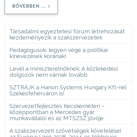
BŐVEBBEN ...
Társadalmi egyeztetési fórum létrehozását
kezdeményezik a szakszervezetek
Pedagógusok: legyen vége a politikai
kinevezések korának!
Levél a miniszterelnöknek: A közlekedési
dolgozók nem várnak tovább
SZTRÁJK a Hanon Systems Hungary Kft-nél
Székesfehérváron is!
Szervezetfejlesztés Kecskeméten –
középpontban a Mercedes gyár
munkavállalói és az MTSZSZ jövője
A szakszervezeti szövetségek követelései
az Európai Unió 2028–2034-es többéves