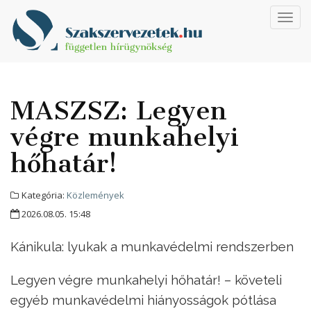
Toggl
navig
MASZSZ: Legyen
végre munkahelyi
hőhatár!
Kategória:
Közlemények
2026.08.05. 15:48
Kánikula: lyukak a munkavédelmi rendszerben
Legyen végre munkahelyi hőhatár! – követeli
egyéb munkavédelmi hiányosságok pótlása