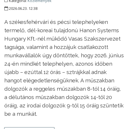
Kategória:
Közlemények
2026.06.23. 12:38
A székesfehérvári és pécsi telephelyeken
termelő, dél-koreai tulajdonú Hanon Systems
Hungary Kft.-nél működő Vasas Szakszervezet
tagsága, valamint a hozzájuk csatlakozott
munkavállalók úgy döntöttek, hogy 2026. június
24-én mindkét telephelyen, azonos időben
újabb – ezúttal 12 órás – sztrájkkal adnak
hangot elégedetlenségüknek. A műszakban
dolgozók a reggeles műszakban 8-tól 14 óráig,
a délutános műszakban dolgozók 14-től 20
óráig, az irodai dolgozók 9-től 15 óráig szüntetik
be a munkát.