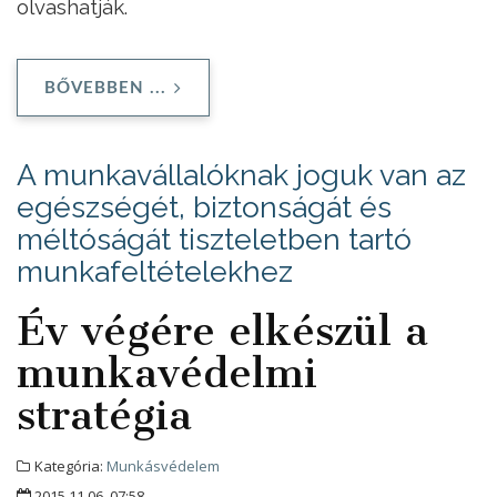
olvashatják.
BŐVEBBEN ...
A munkavállalóknak joguk van az
egészségét, biztonságát és
méltóságát tiszteletben tartó
munkafeltételekhez
Év végére elkészül a
munkavédelmi
stratégia
Kategória:
Munkásvédelem
2015.11.06. 07:58