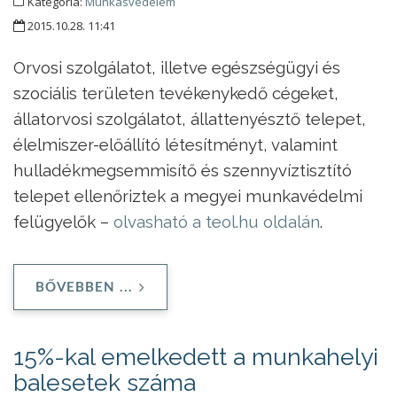
Kategória:
Munkásvédelem
2015.10.28. 11:41
Orvosi szolgálatot, illetve egészségügyi és
szociális területen tevékenykedő cégeket,
állatorvosi szolgálatot, állattenyésztő telepet,
élelmiszer-előállító létesítményt, valamint
hulladékmegsemmisítő és szennyvíztisztító
telepet ellenőriztek a megyei munkavédelmi
felügyelők –
olvasható a teol.hu oldalán
.
BŐVEBBEN ...
15%-kal emelkedett a munkahelyi
balesetek száma