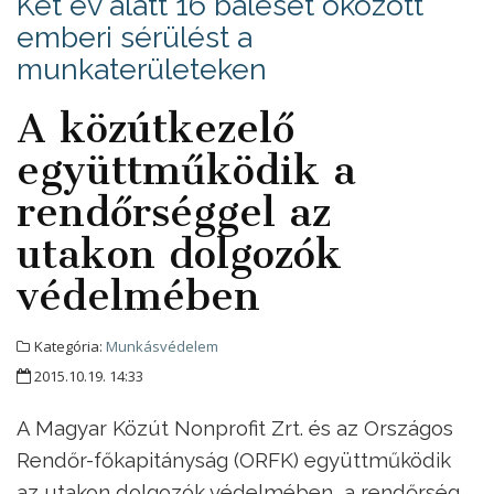
Két év alatt 16 baleset okozott
emberi sérülést a
munkaterületeken
A közútkezelő
együttműködik a
rendőrséggel az
utakon dolgozók
védelmében
Kategória:
Munkásvédelem
2015.10.19. 14:33
A Magyar Közút Nonprofit Zrt. és az Országos
Rendőr-főkapitányság (ORFK) együttműködik
az utakon dolgozók védelmében, a rendőrség