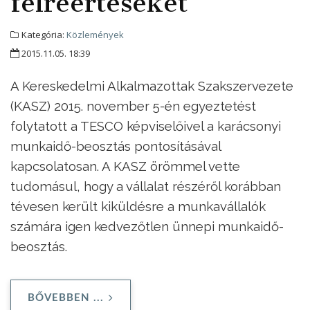
félreértéseket
Kategória:
Közlemények
2015.11.05. 18:39
A Kereskedelmi Alkalmazottak Szakszervezete
(KASZ) 2015. november 5-én egyeztetést
folytatott a TESCO képviselőivel a karácsonyi
munkaidő-beosztás pontosításával
kapcsolatosan. A KASZ örömmel vette
tudomásul, hogy a vállalat részéről korábban
tévesen került kiküldésre a munkavállalók
számára igen kedvezőtlen ünnepi munkaidő-
beosztás.
BŐVEBBEN ...