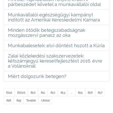
párbeszédet követel a munkavállalói oldal
Munkavállalói egészségügyi kampányt
indított az Amerikai Kereskedelmi Kamara
Minden ötödik betegszabadságnak
mozgásszervi panasz az oka
Munkabalesetek: elvi döntést hozott a Kúria
Zalai közlekedési szakszervezetek:
kétszámjegyű keresetfejlesztést 2016. évre
a Volánoknál
Miért dolgozunk betegen?
Első
Előző
610
611
612
613
...
615
616
617
618
619
Tovább
Utolsó