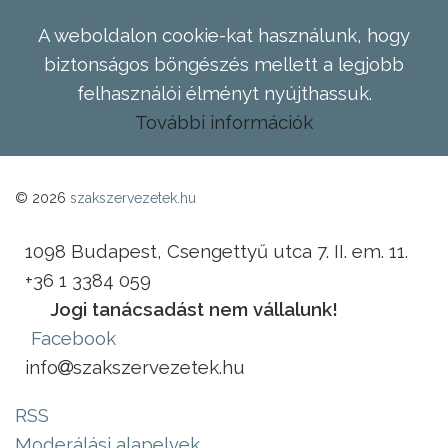
A weboldalon cookie-kat használunk, hogy
biztonságos böngészés mellett a legjobb
felhasználói élményt nyújthassuk.
További információk
© 2026
szakszervezetek.hu
1098 Budapest, Csengettyű utca 7. II. em. 11.
+36 1 3384 059
Jogi tanácsadást nem vállalunk!
Facebook
info
szakszervezetek.hu
RSS
Moderálási alapelvek