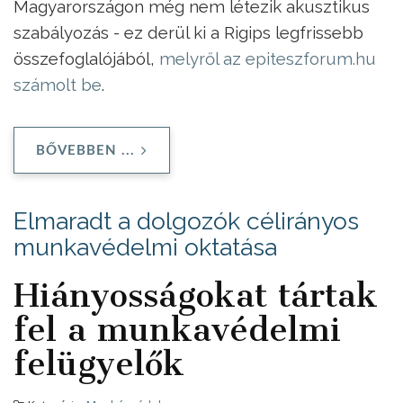
Magyarországon még nem létezik akusztikus
szabályozás - ez derül ki a Rigips legfrissebb
összefoglalójából,
melyről az epiteszforum.hu
számolt be
.
BŐVEBBEN ...
Elmaradt a dolgozók célirányos
munkavédelmi oktatása
Hiányosságokat tártak
fel a munkavédelmi
felügyelők